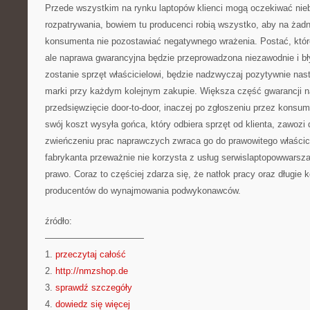
Przede wszystkim na rynku laptopów klienci mogą oczekiwać ni
rozpatrywania, bowiem tu producenci robią wszystko, aby na żadn
konsumenta nie pozostawiać negatywnego wrażenia. Postać, które
ale naprawa gwarancyjna będzie przeprowadzona niezawodnie i b
zostanie sprzęt właścicielowi, będzie nadzwyczaj pozytywnie nas
marki przy każdym kolejnym zakupie. Większa część gwarancji n
przedsięwzięcie door-to-door, inaczej po zgłoszeniu przez konsum
swój koszt wysyła gońca, który odbiera sprzęt od klienta, zawozi 
zwieńczeniu prac naprawczych zwraca go do prawowitego właścic
fabrykanta przeważnie nie korzysta z usług serwislaptopowwarsz
prawo. Coraz to częściej zdarza się, że natłok pracy oraz długie 
producentów do wynajmowania podwykonawców.
źródło:
———————————
1.
przeczytaj całość
2.
http://nmzshop.de
3.
sprawdź szczegóły
4.
dowiedz się więcej