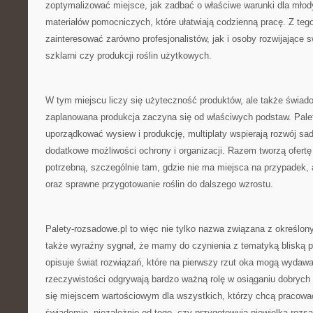
zoptymalizować miejsce, jak zadbać o właściwe warunki dla młodyc
materiałów pomocniczych, które ułatwiają codzienną pracę. Z te
zainteresować zarówno profesjonalistów, jak i osoby rozwijające 
szklarni czy produkcji roślin użytkowych.
W tym miejscu liczy się użyteczność produktów, ale także świad
zaplanowana produkcja zaczyna się od właściwych podstaw. Pal
uporządkować wysiew i produkcję, multiplaty wspierają rozwój sad
dodatkowe możliwości ochrony i organizacji. Razem tworzą ofertę 
potrzebną, szczególnie tam, gdzie nie ma miejsca na przypadek, 
oraz sprawne przygotowanie roślin do dalszego wzrostu.
Palety-rozsadowe.pl to więc nie tylko nazwa związana z określo
także wyraźny sygnał, że mamy do czynienia z tematyką bliską p
opisuje świat rozwiązań, które na pierwszy rzut oka mogą wydawać
rzeczywistości odgrywają bardzo ważną rolę w osiąganiu dobrych 
się miejscem wartościowym dla wszystkich, którzy chcą pracować l
świadomie, niezależnie od tego, czy przygotowują niewielką rozs