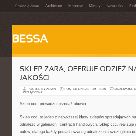
Archiwum
Mateusz
Minuty
Nawrocky
Red
Strona główna
BESSA
SKLEP ZARA, OFERUJE ODZIEŻ N
JAKOŚCI
POSTED BY ADMIN
POSTED ON CZE - 29 - 2025
MOŻLIWOŚĆ 
WYŁĄCZONA
Sklep ccc, prowadzi sprzedaż obuwia
Sklep ccc, to jeden z najwyższej klasy sklepów sprzedających but
odnaleźć w galeriach i centrach handlowych. Sklep ccc, realizuj
butów, dlatego każdy posiada szansę odnalezienia szczególnie 