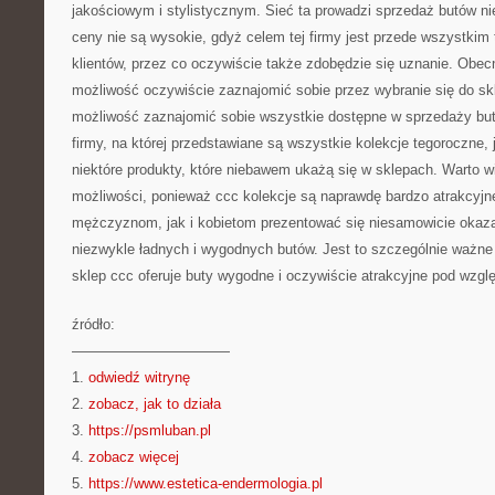
jakościowym i stylistycznym. Sieć ta prowadzi sprzedaż butów nie
ceny nie są wysokie, gdyż celem tej firmy jest przede wszystkim 
klientów, przez co oczywiście także zdobędzie się uznanie. Obecn
możliwość oczywiście zaznajomić sobie przez wybranie się do skle
możliwość zaznajomić sobie wszystkie dostępne w sprzedaży but
firmy, na której przedstawiane są wszystkie kolekcje tegoroczne,
niektóre produkty, które niebawem ukażą się w sklepach. Warto wi
możliwości, ponieważ ccc kolekcje są naprawdę bardzo atrakcyjn
mężczyznom, jak i kobietom prezentować się niesamowicie okaza
niezwykle ładnych i wygodnych butów. Jest to szczególnie ważne
sklep ccc oferuje buty wygodne i oczywiście atrakcyjne pod wzgl
źródło:
———————————
1.
odwiedź witrynę
2.
zobacz, jak to działa
3.
https://psmluban.pl
4.
zobacz więcej
5.
https://www.estetica-endermologia.pl