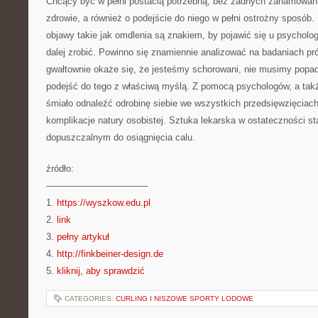
Chcący być w pełni postacią potrzebną, bez żadnych zahamowa
zdrowie, a również o podejście do niego w pełni ostrożny sposób. S
objawy takie jak omdlenia są znakiem, by pojawić się u psycholo
dalej zrobić. Powinno się znamiennie analizować na badaniach p
gwałtownie okaże się, że jesteśmy schorowani, nie musimy popad
podejść do tego z właściwą myślą. Z pomocą psychologów, a takż
śmiało odnaleźć odrobinę siebie we wszystkich przedsięwzięcia
komplikacje natury osobistej. Sztuka lekarska w ostateczności 
dopuszczalnym do osiągnięcia calu.
źródło:
———————————
1.
https://wyszkow.edu.pl
2.
link
3.
pełny artykuł
4.
http://finkbeiner-design.de
5.
kliknij, aby sprawdzić
CATEGORIES:
CURLING I NISZOWE SPORTY LODOWE