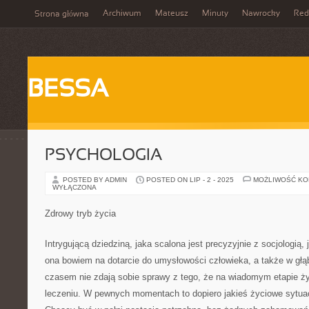
Archiwum
Mateusz
Minuty
Nawrocky
Red
Strona główna
BESSA
PSYCHOLOGIA
POSTED BY ADMIN
POSTED ON LIP - 2 - 2025
MOŻLIWOŚĆ K
WYŁĄCZONA
Zdrowy tryb życia
Intrygującą dziedziną, jaka scalona jest precyzyjnie z socjologią
ona bowiem na dotarcie do umysłowości człowieka, a także w głąb 
czasem nie zdają sobie sprawy z tego, że na wiadomym etapie ż
leczeniu. W pewnych momentach to dopiero jakieś życiowe sytua