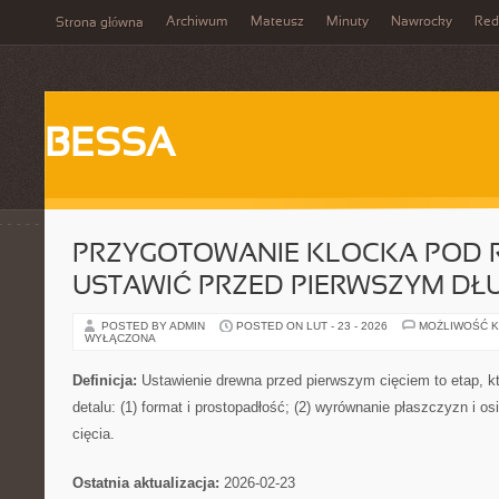
Archiwum
Mateusz
Minuty
Nawrocky
Red
Strona główna
BESSA
PRZYGOTOWANIE KLOCKA POD R
USTAWIĆ PRZED PIERWSZYM DŁ
POSTED BY ADMIN
POSTED ON LUT - 23 - 2026
MOŻLIWOŚĆ 
WYŁĄCZONA
Definicja:
Ustawienie drewna przed pierwszym cięciem to etap, kt
detalu: (1) format i prostopadłość; (2) wyrównanie płaszczyzn i os
cięcia.
Ostatnia aktualizacja:
2026-02-23