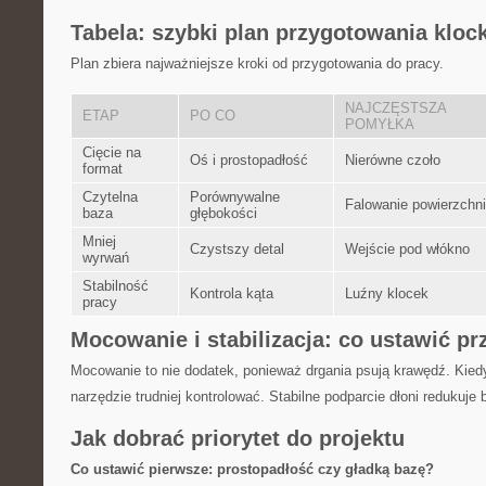
Tabela: szybki plan przygotowania kloc
Plan zbiera najważniejsze kroki od przygotowania do pracy.
NAJCZĘSTSZA
ETAP
PO CO
POMYŁKA
Cięcie na
Oś i prostopadłość
Nierówne czoło
format
Czytelna
Porównywalne
Falowanie powierzchn
baza
głębokości
Mniej
Czystszy detal
Wejście pod włókno
wyrwań
Stabilność
Kontrola kąta
Luźny klocek
pracy
Mocowanie i stabilizacja: co ustawić pr
Mocowanie to nie dodatek, ponieważ drgania psują krawędź. Kiedy
narzędzie trudniej kontrolować. Stabilne podparcie dłoni redukuje 
Jak dobrać priorytet do projektu
Co ustawić pierwsze: prostopadłość czy gładką bazę?