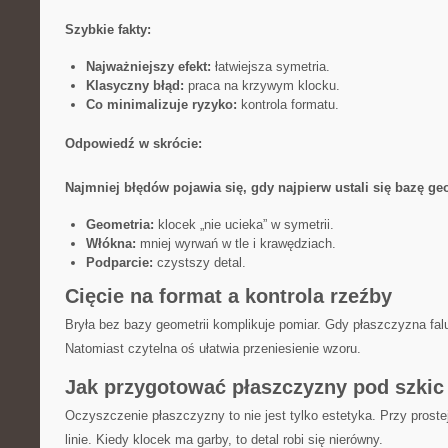
Szybkie fakty:
Najważniejszy efekt:
łatwiejsza symetria.
Klasyczny błąd:
praca na krzywym klocku.
Co minimalizuje ryzyko:
kontrola formatu.
Odpowiedź w skrócie:
Najmniej błędów pojawia się, gdy najpierw ustali się bazę geo
Geometria:
klocek „nie ucieka” w symetrii.
Włókna:
mniej wyrwań w tle i krawędziach.
Podparcie:
czystszy detal.
Cięcie na format a kontrola rzeźby
Bryła bez bazy geometrii komplikuje pomiar. Gdy płaszczyzna faluj
Natomiast czytelna oś ułatwia przeniesienie wzoru.
Jak przygotować płaszczyzny pod szkic 
Oczyszczenie płaszczyzny to nie jest tylko estetyka. Przy prostej
linie. Kiedy klocek ma garby, to detal robi się nierówny.