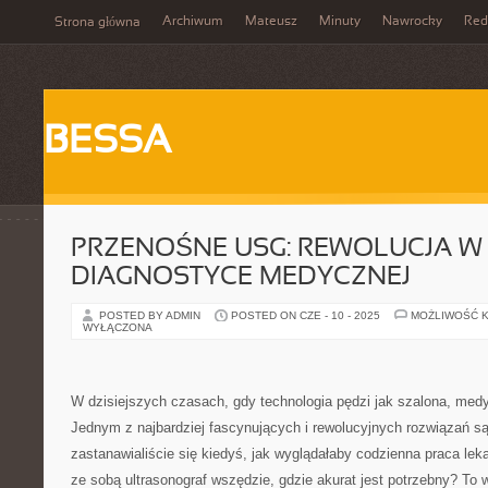
Archiwum
Mateusz
Minuty
Nawrocky
Red
Strona główna
BESSA
PRZENOŚNE USG: REWOLUCJA W
DIAGNOSTYCE MEDYCZNEJ
POSTED BY ADMIN
POSTED ON CZE - 10 - 2025
MOŻLIWOŚĆ 
WYŁĄCZONA
W dzisiejszych czasach, gdy technologia pędzi jak szalona, medy
Jednym z najbardziej fascynujących i rewolucyjnych rozwiązań s
zastanawialiście się kiedyś, jak wyglądałaby codzienna praca le
ze sobą ultrasonograf wszędzie, gdzie akurat jest potrzebny? To 