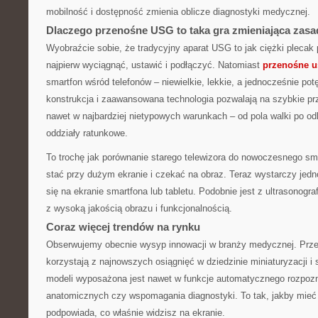
mobilność i dostępność zmienia oblicze diagnostyki medycznej.
Dlaczego przenośne USG to taka gra zmieniająca zas
Wyobraźcie sobie, że tradycyjny aparat USG to jak ciężki plecak p
najpierw wyciągnąć, ustawić i podłączyć. Natomiast
przenośne u
smartfon wśród telefonów – niewielkie, lekkie, a jednocześnie p
konstrukcja i zaawansowana technologia pozwalają na szybkie pr
nawet w najbardziej nietypowych warunkach – od pola walki po od
oddziały ratunkowe.
To trochę jak porównanie starego telewizora do nowoczesnego sma
stać przy dużym ekranie i czekać na obraz. Teraz wystarczy jedno 
się na ekranie smartfona lub tabletu. Podobnie jest z ultrasonogra
z wysoką jakością obrazu i funkcjonalnością.
Coraz więcej trendów na rynku
Obserwujemy obecnie wysyp innowacji w branży medycznej. Prz
korzystają z najnowszych osiągnięć w dziedzinie miniaturyzacji i s
modeli wyposażona jest nawet w funkcje automatycznego rozpozn
anatomicznych czy wspomagania diagnostyki. To tak, jakby mieć 
podpowiada, co właśnie widzisz na ekranie.