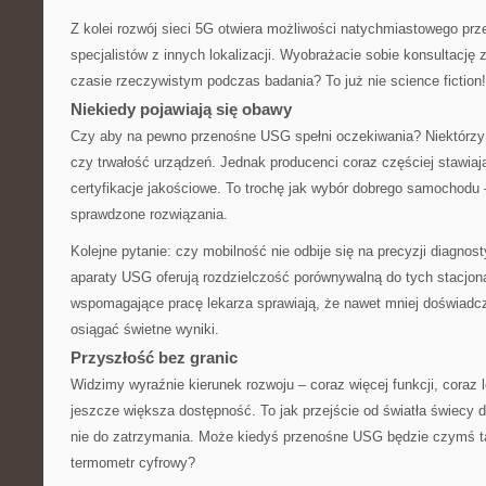
Z kolei rozwój sieci 5G otwiera możliwości natychmiastowego prz
specjalistów z innych lokalizacji. Wyobrażacie sobie konsultację 
czasie rzeczywistym podczas badania? To już nie science fiction!
Niekiedy pojawiają się obawy
Czy aby na pewno przenośne USG spełni oczekiwania? Niektórzy 
czy trwałość urządzeń. Jednak producenci coraz częściej stawiaj
certyfikacje jakościowe. To trochę jak wybór dobrego samochodu 
sprawdzone rozwiązania.
Kolejne pytanie: czy mobilność nie odbije się na precyzji diagno
aparaty USG oferują rozdzielczość porównywalną do tych stacjona
wspomagające pracę lekarza sprawiają, że nawet mniej doświad
osiągać świetne wyniki.
Przyszłość bez granic
Widzimy wyraźnie kierunek rozwoju – coraz więcej funkcji, coraz 
jeszcze większa dostępność. To jak przejście od światła świecy 
nie do zatrzymania. Może kiedyś przenośne USG będzie czymś 
termometr cyfrowy?