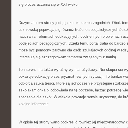
się proces uczenia się w XXI wieku.
Dużym atutem strony jest jej szeroki zakres zagadnień. Obok t
uczniowską pojawiają się również treści o specjalistycznych ście
nauczania, reformach edukacyjnych, codziennych problemach uc
podejściach pedagogicznych. Dzięki temu portal trafia do bardzo 
może być pomocny zarówno dla osób szukających ogólnej wiedzy, j
interesują się szczegółowym tematem związanym z nauką.
Ten serwis ma także wyraźny wymiar użytkowy. Nie skupia się wyłą
pokazuje edukację przez pryzmat realnych sytuacji. To bardzo 
odbiorca szuka treści, które są jednocześnie przystępne i zakorz
szkolakamionka.pl odpowiada na tę potrzebę, łącząc potrzebę wi
znaczenie dla szkół. W efekcie powstaje serwis użyteczny, do k
kolejne informacje.
W opisie tej strony warto podkreślić również jej międzynarodowy c