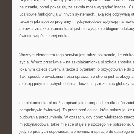
nauczania, portal pokazuje, że szkoła może wyglądać inaczej. Czy
uczniowie funkcjonują w innych systemach, jaką rolę odgrywają o
także w jaki sposób programy międzynarodowe wpływają na rozwó
sprawia, że szkolakamionka.pl jest nie wyłącznie blogiem edukac
świecie współczesnej edukacji.
Ważnym elementem tego serwisu jest także pokazanie, że edukac
życia. Wręcz przeciwnie – na szkolakamionka.pl szkoła spotyka si
lokalnym dziedzictwem, a także z pytaniami o przygotowanie do z
Taki sposób prowadzenia treści sprawia, że strona jest atrakcyjna 
szukają jedynie suchych definicji, lecz chcą zrozumieć głębszy 
szkolakamionka.pl można opisać jako kompendium dla osób zain
perspektywie światowej. To przestrzeń online, która pokazuje, ż
budowania porozumienia. W czasach, gdy coraz większego znacze
międzynarodowa, takie miejsce staje się szczególnie potrzebne. C
jedynie prostych odpowiedzi, ale również inspiracje do dalszego o