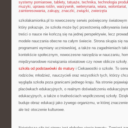
systemy pomiarowe
,
tablety
,
tatuaże
,
technika
,
technologia produk
muzyki
,
uprawa roślin
,
warzywnik
,
weterynaria
,
wiara
,
wolontariat
zainteresowania
,
zakupy
,
znaczki
,
związki
,
zwierzęta
szkolakamionka.pl to nowoczesny serwis poświęcony światowy
który pokazuje, że szkoła może być przestrzenią odkrywania świa
treści o nauce nie kończą się na jednej perspektywie, lecz prowa
modele nauczania obecne na całym świecie. Strona skupia się n
programami wymiany uczniowskiej, a także na zagadnieniach taki
kontekście społecznym, nowoczesne narzędzia w nauczaniu, hom
międzynarodowe rozwiązania oświatowe czy nowe oblicze szkoły
szkoła od podstawówki do matury
i Ciekawostki o szkole. To serw
rodziców, młodzież, nauczycieli oraz wszystkich tych, którzy chcą
wygląda szkoła poza granicami jednego kraju. Na stronie pojawiają
placówkach edukacyjnych, o realnym doświadczeniu edukacyjnym
edukacyjnych, a także o trudnościach współczesnej szkoły. Dzię
buduje obraz edukacji jako żywego organizmu, w której znaczenie 
ale też otoczenie kulturowe.
Największą siłą tej strony jest globalne ujęcie tematu. Zamiast