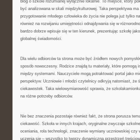
blog o szkole rozumianej wyłącznie lokalnie. To miejsce, który p
być analizowana w skali międzykulturowej. Taka perspektywa ma
przygotowanie młodego człowieka do życia nie polega już tylko na
również na rozwijaniu umiejętności odnajdywania się w różnorodn
bardzo dobrze wpisuje się w ten kierunek, prezentując szkołę jak
globalnej świadomości.
Dla wielu odbiorców ta strona może być źródłem nowych pomysłó
sposób nowoczesny. Rodzice znajdą tu materiały, które pomogą im
między systemami. Nauczyciele mogą potraktować portal jako m
perspektyw. Uczniowie i młodzi czytelnicy odkryją natomiast, że ś
ciekawostek. Taka wielowymiarowość sprawia, że szkolakamionka
na różne potrzeby odbiorców.
Nie bez znaczenia pozostaje również fakt, że strona porusza tema
ciekawość. Szkoła w innych krajach, oryginalne zwyczaje szkolne
oceniania, rola technologii, znaczenie wymiany uczniowskiej czy
uczenia się – wszystko to tworzy dynamiczną przestrzeń treściową