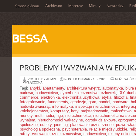
Archiwum
Mateusz
Minuty
Nawrocky
Red
Strona główna
BESSA
PROBLEMY I WYZWANIA W EDUKA
POSTED BY ADMIN
POSTED ON MAR - 10 - 2026
MOŻLIWOŚĆ 
WYŁĄCZONA
Tagi:
antyki
,
apartamenty
,
architektura wnętrz
,
automatyka
,
biura
budowa
,
budownictwo
,
cyberbezpieczenstwo
,
człowiek
,
DIY
,
duch
commerce
,
elektronika
,
elektronika użytkowa
,
etyka
,
filozofia
,
fin
fotografowanie
,
fundamenty
,
geodezja
,
gsm
,
handel
,
hardware
,
ho
hodowla zwierząt
,
informatyka
,
inspekcje nieruchomości
,
integrac
kolekcjonerstwo
,
komputery
,
koty
,
majsterkowanie
,
małżeństwo
,
m
monety
,
multimedia
,
ngo
,
nieruchomości
,
nieruchomości na sprze
wynajem
,
nieruchomości wakacyjne
,
ogrody działkowe
,
oprogram
społeczne
,
outlety
,
piercing
,
planowanie przestrzenne
,
prawo włas
psychologia społeczna
,
psychoterapia
,
relacje międzyludzkie
,
reli
rutery
,
rysowanie
,
rzeczoznawstwo
,
sadownictwo
,
sklepy online
,
s