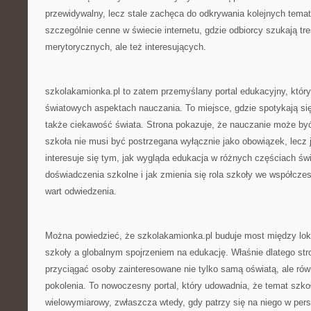
przewidywalny, lecz stale zachęca do odkrywania kolejnych temat
szczególnie cenne w świecie internetu, gdzie odbiorcy szukają treś
merytorycznych, ale też interesujących.
szkolakamionka.pl to zatem przemyślany portal edukacyjny, który
światowych aspektach nauczania. To miejsce, gdzie spotykają si
także ciekawość świata. Strona pokazuje, że nauczanie może być
szkoła nie musi być postrzegana wyłącznie jako obowiązek, lecz 
interesuje się tym, jak wygląda edukacja w różnych częściach świ
doświadczenia szkolne i jak zmienia się rola szkoły we współczes
wart odwiedzenia.
Można powiedzieć, że szkolakamionka.pl buduje most między l
szkoły a globalnym spojrzeniem na edukację. Właśnie dlatego str
przyciągać osoby zainteresowane nie tylko samą oświatą, ale ró
pokolenia. To nowoczesny portal, który udowadnia, że temat szk
wielowymiarowy, zwłaszcza wtedy, gdy patrzy się na niego w per