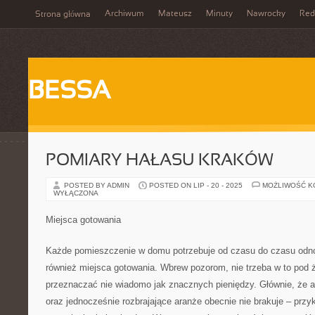
Archiwum
Mateusz
Minuty
Nawrocky
Red
Strona główna
BESSA
POMIARY HAŁASU KRAKÓW
POSTED BY ADMIN
POSTED ON LIP - 20 - 2025
MOŻLIWOŚĆ 
WYŁĄCZONA
Miejsca gotowania
Każde pomieszczenie w domu potrzebuje od czasu do czasu odnow
również miejsca gotowania. Wbrew pozorom, nie trzeba w to po
przeznaczać nie wiadomo jak znacznych pieniędzy. Głównie, że at
oraz jednocześnie rozbrajające aranże obecnie nie brakuje – przy