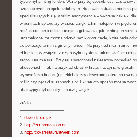
typu vinyl printing london. Warto przy tej sposobności zastanowi
szczególnych nalepek ozdobnych. Na chwilę aktualną nie brak p
specjalizujących się w takim asortymencie – wybrane naklejki d
w punktach sprzedaży w sieci. Dzięki takim nalepkom w prędki 
można odmienić oblicze miejsca gotowania, jak printing on vinyl. 
urozmaicone, że można odkryć bez kłopotu takie, które będą o
co pokazuje termin sign vinyl london. Na przykład niezmiernie 
chłopskie, w związku z czym wykorzystanie takich właśnie nalep
stopniu na miejscu. Przy tej sposobności należałoby pomyśleć o
akcesoriach – jak na przykład obrus w kratę, naczynia w groszki,
wyposażenia kuchni (np. chlebak czy drewniana patera na owoce
roślin czy pęczki suszonych ziół. I w ten oto sposób można wyc
atrakcyjny styl country – inaczej wiejski.
źródło:
———————————
1.
dowiedz się jak
2.
http://cottonmcaloon.de
3.
http://covarestaurantweek.com