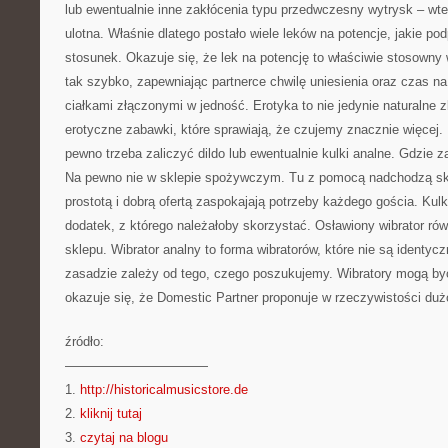
lub ewentualnie inne zakłócenia typu przedwczesny wytrysk – wte
ulotna. Właśnie dlatego postało wiele leków na potencje, jakie po
stosunek. Okazuje się, że lek na potencję to właściwie stosowny 
tak szybko, zapewniając partnerce chwilę uniesienia oraz czas n
ciałkami złączonymi w jedność. Erotyka to nie jedynie naturalne z
erotyczne zabawki, które sprawiają, że czujemy znacznie więcej.
pewno trzeba zaliczyć dildo lub ewentualnie kulki analne. Gdzie 
Na pewno nie w sklepie spożywczym. Tu z pomocą nadchodzą skl
prostotą i dobrą ofertą zaspokajają potrzeby każdego gościa. Kul
dodatek, z którego należałoby skorzystać. Osławiony wibrator równ
sklepu. Wibrator analny to forma wibratorów, które nie są identy
zasadzie zależy od tego, czego poszukujemy. Wibratory mogą by
okazuje się, że Domestic Partner proponuje w rzeczywistości du
źródło:
———————————
1.
http://historicalmusicstore.de
2.
kliknij tutaj
3.
czytaj na blogu