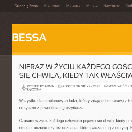
Archiwum
Mateusz
Minuty
Nawrocky
Red
Strona główna
BESSA
NIERAZ W ŻYCIU KAŻDEGO GOŚC
SIĘ CHWILA, KIEDY TAK WŁAŚCIW
POSTED BY ADMIN
POSTED ON SIE - 2 - 2025
MOŻLIWOŚĆ K
WYŁĄCZONA
Wszystko dla szablonowych ludzi, którzy zdają sobie sprawę z t
erotyczne z pewnością się przydadzą
Czasami w życiu każdego człowieka pojawia się chwila, kiedy pra
emocje, uczucia czy też doznania, które związane są z erotyką. K