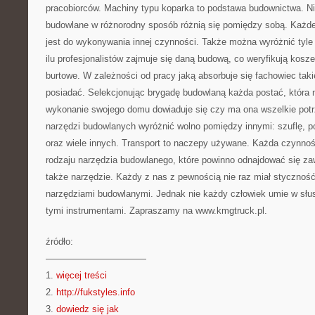
pracobiorców. Machiny typu koparka to podstawa budownictwa. Nie
budowlane w różnorodny sposób różnią się pomiędzy sobą. Każd
jest do wykonywania innej czynności. Także można wyróżnić tyl
ilu profesjonalistów zajmuje się daną budową, co weryfikują kosz
burtowe. W zależności od pracy jaką absorbuje się fachowiec tak
posiadać. Selekcjonując brygadę budowlaną każda postać, która m
wykonanie swojego domu dowiaduje się czy ma ona wszelkie pot
narzędzi budowlanych wyróżnić wolno pomiędzy innymi: szuflę, po
oraz wiele innych. Transport to naczepy używane. Każda czynno
rodzaju narzędzia budowlanego, które powinno odnajdować się za
także narzędzie. Każdy z nas z pewnością nie raz miał styczność
narzędziami budowlanymi. Jednak nie każdy człowiek umie w słu
tymi instrumentami. Zapraszamy na www.kmgtruck.pl.
źródło:
———————————
1.
więcej treści
2.
http://fukstyles.info
3.
dowiedz się jak