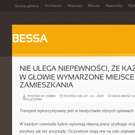
Archiwum
Mateusz
Minuty
Nawrocky
Red
Strona główna
BESSA
NIE ULEGA NIEPEWNOŚCI, ŻE KA
W GŁOWIE WYMARZONE MIEJSCE
ZAMIESZKANIA
POSTED BY ADMIN
POSTED ON LIP - 31 - 2025
MOŻLIWOŚĆ 
WYŁĄCZONA
Transport wykorzystywany jest w niesłychanie różnych sprawach
W każdym rzemiośle ludzie wykonują własną pracę użytkując w t
przybory jak też przyrządy. Oczywiście mają one na celu usprawn