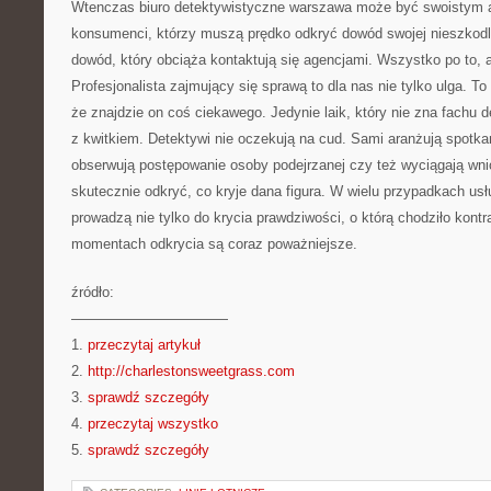
Wtenczas biuro detektywistyczne warszawa może być swoistym 
konsumenci, którzy muszą prędko odkryć dowód swojej nieszkodli
dowód, który obciąża kontaktują się agencjami. Wszystko po to,
Profesjonalista zajmujący się sprawą to dla nas nie tylko ulga. T
że znajdzie on coś ciekawego. Jedynie laik, który nie zna fachu 
z kwitkiem. Detektywi nie oczekują na cud. Sami aranżują spotka
obserwują postępowanie osoby podejrzanej czy też wyciągają wni
skutecznie odkryć, co kryje dana figura. W wielu przypadkach usł
prowadzą nie tylko do krycia prawdziwości, o którą chodziło kon
momentach odkrycia są coraz poważniejsze.
źródło:
———————————
1.
przeczytaj artykuł
2.
http://charlestonsweetgrass.com
3.
sprawdź szczegóły
4.
przeczytaj wszystko
5.
sprawdź szczegóły