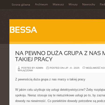
Archiwum
Mateusz
Minuty
Nawrocky
Red
Strona główna
BESSA
NA PEWNO DUŻA GRUPA Z NAS 
TAKIEJ PRACY
POSTED BY ADMIN
POSTED ON LIP - 6 - 2025
MOŻLIWOŚĆ K
WYŁĄCZONA
Z pewnością duża grupa z nas marzy o takiej pracy
W jakim celu użytkuje się usługi detektywistyczne? Żeby rozpląta
spokoju. Nieraz stosuje się te nietuzinkowe usługi po to, by zaz
dowody na niewinność. Co poniektóre dowody potrzebne są podc