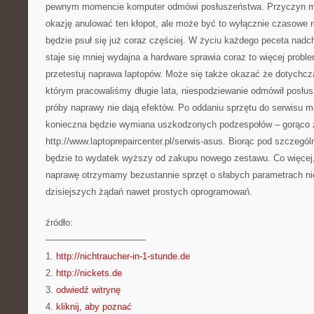
pewnym momencie komputer odmówi posłuszeństwa. Przyczyn m
okazję anulować ten kłopot, ale może być to wyłącznie czasowe r
będzie psuł się już coraz częściej. W życiu każdego peceta nadc
staje się mniej wydajna a hardware sprawia coraz to więcej prob
przetestuj naprawa laptopów. Może się także okazać że dotychc
którym pracowaliśmy długie lata, niespodziewanie odmówił posłu
próby naprawy nie dają efektów. Po oddaniu sprzętu do serwisu 
konieczna będzie wymiana uszkodzonych podzespołów – gorąco
http://www.laptoprepaircenter.pl/serwis-asus. Biorąc pod szczegó
będzie to wydatek wyższy od zakupu nowego zestawu. Co więcej,
naprawę otrzymamy bezustannie sprzęt o słabych parametrach ni
dzisiejszych żądań nawet prostych oprogramowań.
źródło:
———————————
1.
http://nichtraucher-in-1-stunde.de
2.
http://nickets.de
3.
odwiedź witrynę
4.
kliknij, aby poznać