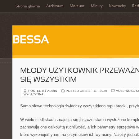
Archiwum
Mateusz
Minuty
Nawrocky
Red
Strona główna
BESSA
MŁODY UŻYTKOWNIK PRZEWAŻNI
SIĘ WSZYSTKIM
POSTED BY ADMIN
POSTED ON SIE - 11 - 2025
MOŻLIWOŚĆ 
WYŁĄCZONA
Samo słowo technologia świadczy wszystkiego typu środki, przyb
W wielu siedliskach znajdują się jeszcze stare i wysłużone komp
zachowują one całkowitą ruchliwość, a ich parametry sprzętowe w
które wykonujemy nie ma przymusów ich wymiany. Należy jednak