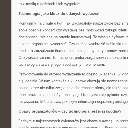
to z myślą o gościach i ich wygodzie.
Technologia jako klucz do udanych wydarzeń
Pomyślmy na chwilę o tym, jak wyglądałoby nasze życie bez sma
sobie obecnie koncert czy wystawę bez możliwości zakupu biletu
dostępności miejsca na stronie internetowej. To właśnie cyfrowe r
sukces organizacji wydarzeń. Czy można wyobrazić sobie skutec
media, a zarządzanie tłumem bez inteligentnych systemów monitor
Oczywiście, że nie. To trochę jak próba zorganizowania koncertu
technologia stała się jego nieodłącznym elementem.
Przygotowania do dużego wydarzenia to często układanka, w któr
się idealnie. W tym kontekście kluczowe okazują się nowoczesn
online, które nie tylko zwiększają dostępność oferty, ale także p
monitorowanie sprzedaży i analitykę. I tu pojawia się pytanie: cz
rozwiązania, które ułatwią przepływ informacji i usprawnią obsługę
Obawy organizatorów – czy technologia jest niezawodna?
Jednym z najczęstszych dylematów jest obawa o awarię lub prze
biletów podczas szczytowego momentu rezerwacji. Brzmi znajomo