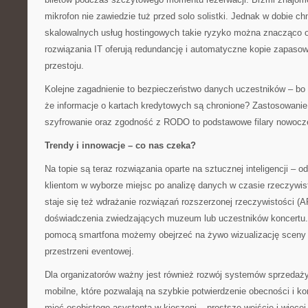
mikrofon nie zawiedzie tuż przed solo solistki. Jednak w dobie ch
skalowalnych usług hostingowych takie ryzyko można znacząco o
rozwiązania IT oferują redundancję i automatyczne kopie zapasow
przestoju.
Kolejne zagadnienie to bezpieczeństwo danych uczestników – bo 
że informacje o kartach kredytowych są chronione? Zastosowanie
szyfrowanie oraz zgodność z RODO to podstawowe filary nowoczes
Trendy i innowacje – co nas czeka?
Na topie są teraz rozwiązania oparte na sztucznej inteligencji –
klientom w wyborze miejsc po analizę danych w czasie rzeczywis
staje się też wdrażanie rozwiązań rozszerzonej rzeczywistości (
doświadczenia zwiedzających muzeum lub uczestników koncertu
pomocą smartfona możemy obejrzeć na żywo wizualizację sceny 
przestrzeni eventowej.
Dla organizatorów ważny jest również rozwój systemów sprzedaży 
mobilne, które pozwalają na szybkie potwierdzenie obecności i kon
mieć osobistego asystenta w kieszeni – prostsze wejście i więcej