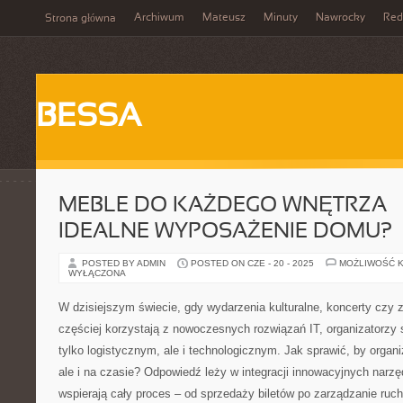
Archiwum
Mateusz
Minuty
Nawrocky
Red
Strona główna
BESSA
MEBLE DO KAŻDEGO WNĘTRZA –
IDEALNE WYPOSAŻENIE DOMU?
POSTED BY ADMIN
POSTED ON CZE - 20 - 2025
MOŻLIWOŚĆ 
WYŁĄCZONA
W dzisiejszym świecie, gdy wydarzenia kulturalne, koncerty czy
częściej korzystają z nowoczesnych rozwiązań IT, organizatorzy
tylko logistycznym, ale i technologicznym. Jak sprawić, by organi
ale i na czasie? Odpowiedź leży w integracji innowacyjnych narzę
wspierają cały proces – od sprzedaży biletów po zarządzanie ru