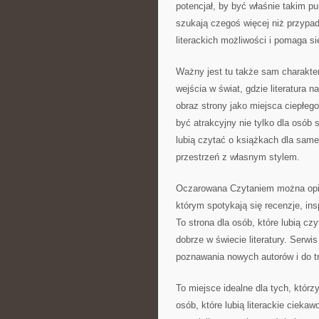
potencjał, by być właśnie takim 
szukają czegoś więcej niż przypa
literackich możliwości i pomaga si
Ważny jest tu także sam charakte
wejścia w świat, gdzie literatura 
obraz strony jako miejsca ciepłeg
być atrakcyjny nie tylko dla osób 
lubią czytać o książkach dla samej 
przestrzeń z własnym stylem.
Oczarowana Czytaniem można opisa
którym spotykają się recenzje, ins
To strona dla osób, które lubią czy
dobrze w świecie literatury. Serw
poznawania nowych autorów i do tr
To miejsce idealne dla tych, którz
osób, które lubią literackie ciek