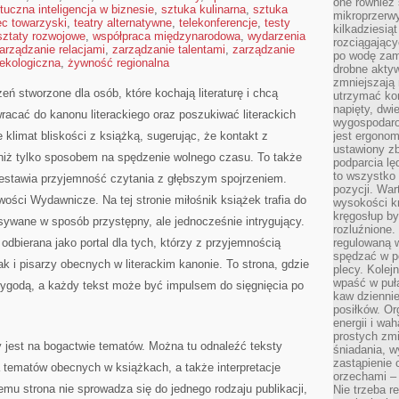
one również
tuczna inteligencja w biznesie
,
sztuka kulinarna
,
sztuka
mikroprzerwy
ec towarzyski
,
teatry alternatywne
,
telekonferencje
,
testy
kilkadziesią
sztaty rozwojowe
,
współpraca międzynarodowa
,
wydarzenia
rozciągający
arządzanie relacjami
,
zarządzanie talentami
,
zarządzanie
po wodę zam
ekologiczna
,
żywność regionalna
drobne aktyw
zmniejszają
ń stworzone dla osób, które kochają literaturę i chcą
utrzymać kon
napięty, dwi
racać do kanonu literackiego oraz poszukiwać literackich
wygospodar
klimat bliskości z książką, sugerując, że kontakt z
jest ergonom
ustawiony zb
 niż tylko sposobem na spędzenie wolnego czasu. To także
podparcia lę
to wszystko 
zestawia przyjemność czytania z głębszym spojrzeniem.
pozycji. War
ości Wydawnicze. Na tej stronie miłośnik książek trafia do
wysokości kr
kręgosłup by
sywane w sposób przystępny, ale jednocześnie intrygujący.
rozluźnione.
bierana jako portal dla tych, którzy z przyjemnością
regulowaną 
spędzać w po
k i pisarzy obecnych w literackim kanonie. To strona, gdzie
plecy. Kolej
wpaść w puła
przygodą, a każdy tekst może być impulsem do sięgnięcia po
kaw dziennie
posiłków. Or
energii i wa
prostych zmi
 jest na bogactwie tematów. Można tu odnaleźć teksty
śniadania, w
zastąpienie
tematów obecnych w książkach, a także interpretacje
orzechami –
emu strona nie sprowadza się do jednego rodzaju publikacji,
Nie trzeba r