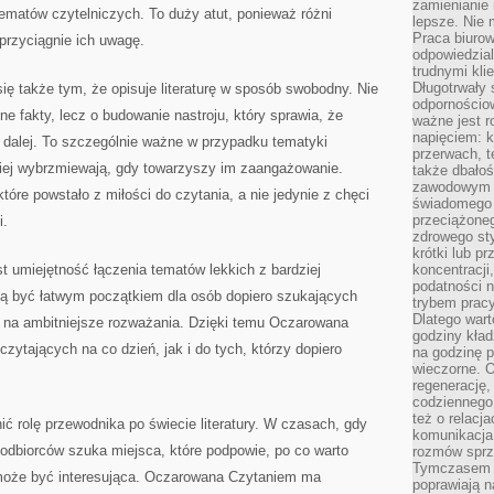
zamienianie
 tematów czytelniczych. To duży atut, ponieważ różni
lepsze. Nie 
Praca biurow
przyciągnie ich uwagę.
odpowiedzial
trudnymi kli
Długotrwały 
ę także tym, że opisuje literaturę w sposób swobodny. Nie
odpornościo
e fakty, lecz o budowanie nastroju, który sprawia, że
ważne jest r
napięciem: 
 dalej. To szczególnie ważne w przypadku tematyki
przerwach, t
lepiej wybrzmiewają, gdy towarzyszy im zaangażowanie.
także dbało
zawodowym a
tóre powstało z miłości do czytania, a nie jedynie z chęci
świadomego 
przeciążone
i.
zdrowego sty
krótki lub p
st umiejętność łączenia tematów lekkich z bardziej
koncentracji
podatności 
gą być łatwym początkiem dla osób dopiero szukających
trybem prac
Dlatego wart
e na ambitniejsze rozważania. Dzięki temu Oczarowana
godziny kład
zytających na co dzień, jak i do tych, którzy dopiero
na godzinę p
wieczorne. 
regenerację,
codziennego
też o relacj
ić rolę przewodnika po świecie literatury. W czasach, gdy
komunikacja
u odbiorców szuka miejsca, które podpowie, po co warto
rozmów sprz
Tymczasem do
 może być interesująca. Oczarowana Czytaniem ma
poprawiają n