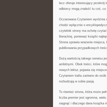
lecz oferuje interesujący przekrój
odbiorcy mogą znaleźć tu coś, co 
Oczarowana Czytaniem wyróżnia si
chodzi wyłącznie o encyklopedyczn
czytelnik strony ma ochotę czytać
literackiej, ponieważ książki naj
Strona sprawia wrażenie miejsca, k
publikowania przypadkowych treśc
Dużą wartością takiego serwisu je
ambitnymi. Obok treści, które mo
nowych lektur, pojawia się miejsc
Czytaniem trafia zarówno do osób c
rozbudzają w sobie pasję.
To również strona, która może pełn
liczba premier jest ogromna, wiel
sięgnąć i dlaczego dana książka