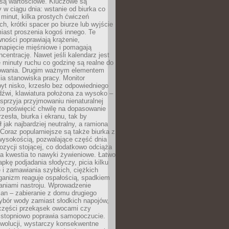
 są wartościowe. Kluczowe są
 w ciągu dnia: wstanie od biurka co
t minut, kilka prostych ćwiczeń
ch, krótki spacer po biurze lub wyjście
iast proszenia kogoś innego. Te
ności poprawiają krążenie,
 napięcie mięśniowe i pomagają
centrację. Nawet jeśli kalendarz jest
e minuty ruchu co godzinę są realne do
owania. Drugim ważnym elementem
ia stanowiska pracy. Monitor
yt nisko, krzesło bez odpowiedniego
dźwi, klawiatura położona za wysoko –
sprzyja przyjmowaniu nienaturalnej
to poświęcić chwilę na dopasowanie
zesła, biurka i ekranu, tak by
ł jak najbardziej neutralny, a ramiona
 Coraz popularniejsze są także biurka z
wysokością, pozwalające część dnia
zycji stojącej, co dodatkowo odciąża
na kwestia to nawyki żywieniowe. Łatwo
pkę podjadania słodyczy, picia kilku
 i zamawiania szybkich, ciężkich
ganizm reaguje ospałością, spadkiem
haniami nastroju. Wprowadzenie
an – zabieranie z domu drugiego
ybór wody zamiast słodkich napojów,
 części przekąsek owocami czy
 stopniowo poprawia samopoczucie.
ewolucji, wystarczy konsekwentne