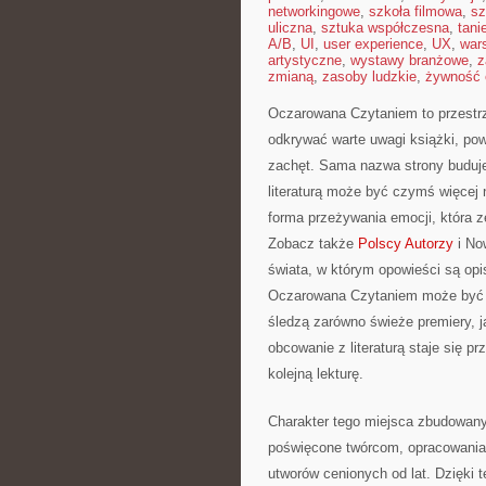
networkingowe
,
szkoła filmowa
,
sz
uliczna
,
sztuka współczesna
,
tani
A/B
,
UI
,
user experience
,
UX
,
war
artystyczne
,
wystawy branżowe
,
z
zmianą
,
zasoby ludzkie
,
żywność 
Oczarowana Czytaniem to przestrze
odkrywać warte uwagi książki, pow
zachęt. Sama nazwa strony buduje 
literaturą może być czymś więcej
forma przeżywania emocji, która 
Zobacz także
Polscy Autorzy
i Now
świata, w którym opowieści są opi
Oczarowana Czytaniem może być od
śledzą zarówno świeże premiery, ja
obcowanie z literaturą staje się 
kolejną lekturę.
Charakter tego miejsca zbudowany
poświęcone twórcom, opracowania 
utworów cenionych od lat. Dzięki t