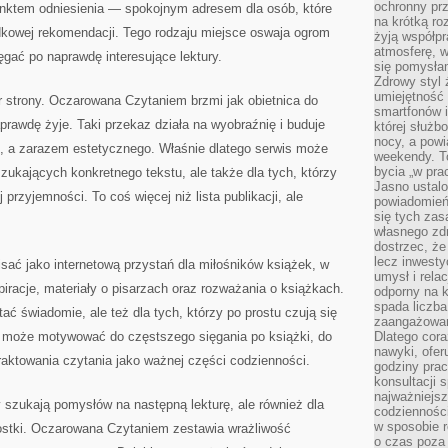
ochronny pr
punktem odniesienia — spokojnym adresem dla osób, które
na krótką r
dkowej rekomendacji. Tego rodzaju miejsce oswaja ogrom
żyją współp
atmosferę, w 
ęgać po naprawdę interesujące lektury.
się pomysłam
Zdrowy styl 
umiejętność
r strony. Oczarowana Czytaniem brzmi jak obietnica do
smartfonów i
naprawdę żyje. Taki przekaz działa na wyobraźnię i buduje
której służ
nocy, a pow
o, a zarazem estetycznego. Właśnie dlatego serwis może
weekendy. T
bycia „w pra
szukających konkretnego tekstu, ale także dla tych, którzy
Jasno ustalo
przyjemności. To coś więcej niż lista publikacji, ale
powiadomień
się tych zas
własnego zd
dostrzec, że
lecz inwesty
ć jako internetową przystań dla miłośników książek, w
umysł i relac
piracje, materiały o pisarzach oraz rozważania o książkach.
odporny na k
spada liczba
tać świadomie, ale też dla tych, którzy po prostu czują się
zaangażowan
is może motywować do częstszego sięgania po książki, do
Dlatego cora
nawyki, ofer
aktowania czytania jako ważnej części codzienności.
godziny pra
konsultacji 
najważniejs
y szukają pomysłów na następną lekturę, ale również dla
codzienności
w sposobie r
awostki. Oczarowana Czytaniem zestawia wrażliwość
o czas poza