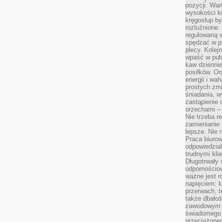
pozycji. War
wysokości kr
kręgosłup by
rozluźnione.
regulowaną 
spędzać w po
plecy. Kolej
wpaść w puła
kaw dziennie
posiłków. Or
energii i wa
prostych zmi
śniadania, w
zastąpienie
orzechami –
Nie trzeba r
zamienianie
lepsze. Nie 
Praca biurow
odpowiedzial
trudnymi kli
Długotrwały 
odpornościo
ważne jest r
napięciem: 
przerwach, t
także dbało
zawodowym a
świadomego 
przeciążone