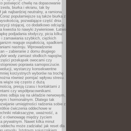
to poświęcić chwilę na dopasowanie
zesła, biurka i ekranu, tak by
ł jak najbardziej neutralny, a ramiona
 Coraz popularniejsze są także biurka z
wysokością, pozwalające część dnia
zycji stojącej, co dodatkowo odciąża
na kwestia to nawyki żywieniowe. Łatwo
pkę podjadania słodyczy, picia kilku
 i zamawiania szybkich, ciężkich
ganizm reaguje ospałością, spadkiem
haniami nastroju. Wprowadzenie
an – zabieranie z domu drugiego
ybór wody zamiast słodkich napojów,
 części przekąsek owocami czy
 stopniowo poprawia samopoczucie.
ewolucji, wystarczy konsekwentne
 mniej korzystnych wyborów na trochę
można również pomijać wpływu stresu.
a wiąże się często z dużą
nością, presją czasu i kontaktami z
entami czy współpracownikami.
stres odbija się na układzie nerwowym,
wym i hormonalnym. Dlatego tak
ozwijanie umiejętności radzenia sobie z
krótkie ćwiczenia oddechowe w
echniki relaksacyjne, uważność, a
ść o równowagę między życiem
 prywatnym. Nawet kilka minut
oddechu może zadziałać jak reset dla
go umysłu. Istotnym sojusznikiem