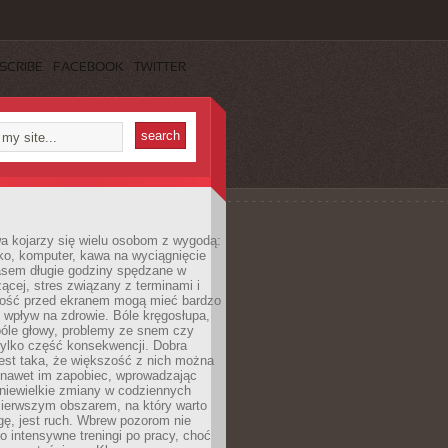
SCRIBE
FACEBOOK
TWITTER
a kojarzy się wielu osobom z wygodą:
rko, komputer, kawa na wyciągnięcie
asem długie godziny spędzane w
zącej, stres związany z terminami i
ność przed ekranem mogą mieć bardzo
 wpływ na zdrowie. Bóle kręgosłupa,
bóle głowy, problemy ze snem czy
tylko część konsekwencji. Dobra
est taka, że większość z nich można
 nawet im zapobiec, wprowadzając
niewielkie zmiany w codziennych
ierwszym obszarem, na który warto
ę, jest ruch. Wbrew pozorom nie
 o intensywne treningi po pracy, choć