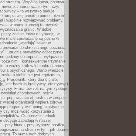
zed stresem. Wspólna kawa, przerwa
ozmowę, zainteresowanie tym, czym
racownicy – to wszystko buduje
której łatwiej prosić o pomoc, dzielić
i i wspólnie rozwiązywać problemy.
życia w pracy biurowej to również
 wyznaczania granic. W dobie
 pracy zdalnej łatwo o sytuację, w
bowe maile sprawdzane są późno w
iadomienia „wpadają” nawet w
o prowadzi do chronicznego poczucia
cy” i utrudnia prawdziwy odpoczynek.
ne godziny dostępności, wyłączanie
 poza nimi i konsekwentne trzymanie
ad to ważny krok w kierunku ochrony
rowia psychicznego. Warto wreszcie
 troska o siebie nie jest egoizmem,
cją. Pracownik, który dba o ciało,
je, jest bardziej kreatywny, efektywny i
ryzysy. Firma również na tym zyskuje:
 zwolnień chorobowych, rośnie
ie, poprawia się atmosfera w zespole.
z więcej organizacji wspiera zdrowe
ując programy well-being, elastyczne
cy czy możliwość korzystania z
specjalistów. Ostatecznie jednak
ze decyzje zapadają w naszej
 – przy biurku, przy wyborze posiłku,
eagowania na stres i w tym, jak dbamy
 pracą. To suma tych drobnych