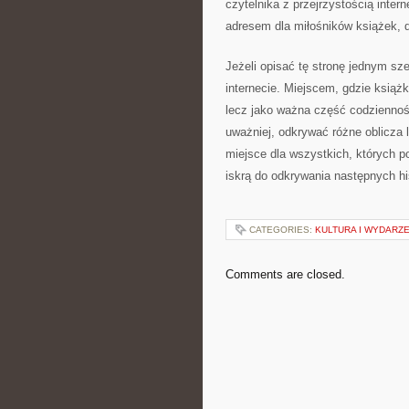
czytelnika z przejrzystością int
adresem dla miłośników książek, d
Jeżeli opisać tę stronę jednym s
internecie. Miejscem, gdzie książk
lecz jako ważna część codzienno
uważniej, odkrywać różne oblicza l
miejsce dla wszystkich, których po
iskrą do odkrywania następnych his
CATEGORIES:
KULTURA I WYDARZE
Comments are closed.