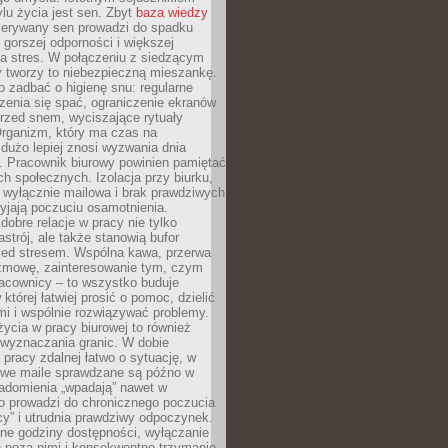
lu życia jest sen. Zbyt
baza wiedzy
rzerywany sen prowadzi do spadku
, gorszej odporności i większej
na stres. W połączeniu z siedzącym
y tworzy to niebezpieczną mieszankę.
o zadbać o higienę snu: regularne
zenia się spać, ograniczenie ekranów
rzed snem, wyciszające rytuały
Organizm, który ma czas na
 dużo lepiej znosi wyzwania dnia
. Pracownik biurowy powinien pamiętać
ach społecznych. Izolacja przy biurku,
 wyłącznie mailowa i brak prawdziwych
yjają poczuciu osamotnienia.
bre relacje w pracy nie tylko
astrój, ale także stanowią bufor
zed stresem. Wspólna kawa, przerwa
ozmowę, zainteresowanie tym, czym
racownicy – to wszystko buduje
której łatwiej prosić o pomoc, dzielić
i i wspólnie rozwiązywać problemy.
życia w pracy biurowej to również
 wyznaczania granic. W dobie
 pracy zdalnej łatwo o sytuację, w
bowe maile sprawdzane są późno w
iadomienia „wpadają” nawet w
o prowadzi do chronicznego poczucia
cy” i utrudnia prawdziwy odpoczynek.
ne godziny dostępności, wyłączanie
 poza nimi i konsekwentne trzymanie