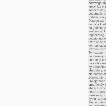
zdrowego sty
krótki lub p
koncentracji
podatności 
trybem prac
Dlatego wart
godziny kład
na godzinę p
wieczorne. 
regenerację,
codziennego
też o relacj
komunikacja
rozmów sprz
Tymczasem do
poprawiają n
ochronny pr
na krótką r
żyją współp
atmosferę, w 
się pomysłam
Zdrowy styl 
umiejętność
smartfonów i
której służ
nocy, a pow
weekendy. T
bycia „w pra
Jasno ustalo
powiadomień