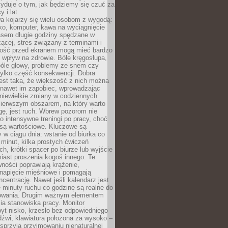
yduje o tym, jak będziemy się czuć za
y i lat.
a kojarzy się wielu osobom z wygodą:
rko, komputer, kawa na wyciągnięcie
asem długie godziny spędzane w
zącej, stres związany z terminami i
ność przed ekranem mogą mieć bardzo
 wpływ na zdrowie. Bóle kręgosłupa,
bóle głowy, problemy ze snem czy
tylko część konsekwencji. Dobra
est taka, że większość z nich można
 nawet im zapobiec, wprowadzając
niewielkie zmiany w codziennych
ierwszym obszarem, na który warto
ę, jest ruch. Wbrew pozorom nie
 o intensywne treningi po pracy, choć
 są wartościowe. Kluczowe są
 w ciągu dnia: wstanie od biurka co
t minut, kilka prostych ćwiczeń
ch, krótki spacer po biurze lub wyjście
iast proszenia kogoś innego. Te
ności poprawiają krążenie,
 napięcie mięśniowe i pomagają
centrację. Nawet jeśli kalendarz jest
e minuty ruchu co godzinę są realne do
owania. Drugim ważnym elementem
ia stanowiska pracy. Monitor
yt nisko, krzesło bez odpowiedniego
dźwi, klawiatura położona za wysoko –
sprzyja przyjmowaniu nienaturalnej