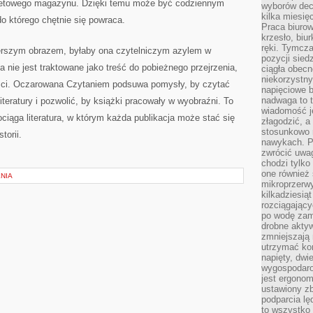
ernetowego magazynu. Dzięki temu może być codziennym
wyborów dec
kilka miesięc
o którego chętnie się powraca.
Praca biurow
krzesło, biu
ręki. Tymcz
zerszym obrazem, byłaby ona czytelniczym azylem w
pozycji sied
a nie jest traktowane jako treść do pobieżnego przejrzenia,
ciągła obec
niekorzystny
ści. Oczarowana Czytaniem podsuwa pomysły, by czytać
napięciowe 
nadwaga to 
iteratury i pozwolić, by książki pracowały w wyobraźni. To
wiadomość j
ciąga literatura, w którym każda publikacja może stać się
złagodzić, a
stosunkowo 
torii.
nawykach. P
zwrócić uwag
chodzi tylko
one również
NIA
mikroprzerwy
kilkadziesią
rozciągający
po wodę zam
drobne aktyw
zmniejszają
utrzymać kon
napięty, dwi
wygospodar
jest ergonom
ustawiony zb
podparcia lę
to wszystko 