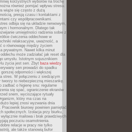
 mniej korzystnych wyborów na trochę
można również pomijać wpływu stresu.
a wiąże się często z dużą
nością, presją czasu i kontaktami z
entami czy współpracownikami.
stres odbija się na układzie nerwowym,
wym i hormonalnym. Dlatego tak
ozwijanie umiejętności radzenia sobie z
krótkie ćwiczenia oddechowe w
echniki relaksacyjne, uważność, a
ść o równowagę między życiem
 prywatnym. Nawet kilka minut
oddechu może zadziałać jak reset dla
go umysłu. Istotnym sojusznikiem
lu życia jest sen. Zbyt
baza wiedzy
rzerywany sen prowadzi do spadku
, gorszej odporności i większej
na stres. W połączeniu z siedzącym
y tworzy to niebezpieczną mieszankę.
o zadbać o higienę snu: regularne
zenia się spać, ograniczenie ekranów
rzed snem, wyciszające rytuały
Organizm, który ma czas na
 dużo lepiej znosi wyzwania dnia
. Pracownik biurowy powinien pamiętać
ach społecznych. Izolacja przy biurku,
 wyłącznie mailowa i brak prawdziwych
yjają poczuciu osamotnienia.
bre relacje w pracy nie tylko
astrój, ale także stanowią bufor