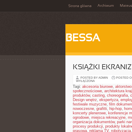
Archiwum
Mateu
Strona główna
BESSA
KSIĄŻKI EKRAN
POSTED BY ADMIN
POSTED ON
WYŁĄCZONA
Tagi:
akcesoria biurowe
,
aktorstwo
społecznościowe
,
architektura kra
produktów
,
casting
,
choreografia
,
Design wnętrz
,
ekspertyza
,
employ
festiwale muzyczne
,
film dokumen
nowoczesne
,
grafitti
,
hip-hop
,
home
koncerty plenerowe
,
konferencje 
ogrodowe
,
miejsca rekreacyjne
,
mu
organizacja dokumentów
,
parki na
procesy produkcji
,
produkty lokaln
prasowa
,
reklama TV
,
robotyzacja