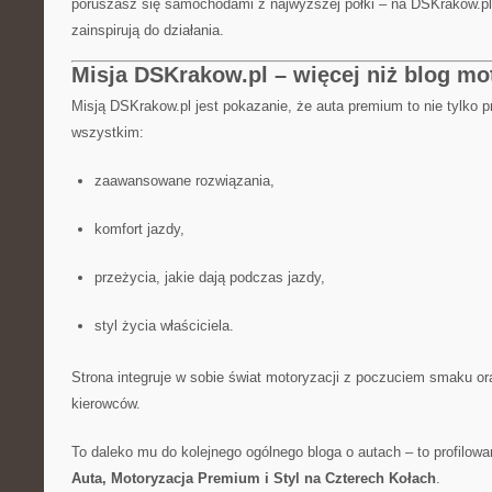
poruszasz się samochodami z najwyższej półki – na DSKrakow.pl 
zainspirują do działania.
Misja DSKrakow.pl – więcej niż blog mo
Misją DSKrakow.pl jest pokazanie, że auta premium to nie tylko p
wszystkim:
zaawansowane rozwiązania,
komfort jazdy,
przeżycia, jakie dają podczas jazdy,
styl życia właściciela.
Strona integruje w sobie świat motoryzacji z poczuciem smaku or
kierowców.
To daleko mu do kolejnego ogólnego bloga o autach – to profilow
Auta, Motoryzacja Premium i Styl na Czterech Kołach
.