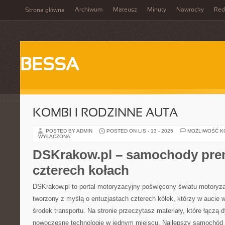
Archiwum
Mateusz
Minuty
Nawrocky
Red
Strona główna
BESSA
KOMBI I RODZINNE AUTA
POSTED BY ADMIN
POSTED ON LIS - 13 - 2025
MOŻLIWOŚĆ 
WYŁĄCZONA
DSKrakow.pl – samochody prem
czterech kołach
DSKrakow.pl to portal motoryzacyjny poświęcony światu motoryzac
tworzony z myślą o entuzjastach czterech kółek, którzy w aucie w
środek transportu. Na stronie przeczytasz materiały, które łączą 
nowoczesne technologie w jednym miejscu. Najlepszy samochód 