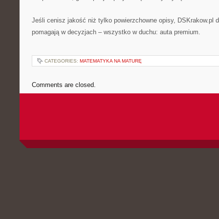
Jeśli cenisz jakość niż tylko powierzchowne opisy, DSKrakow.pl do
pomagają w decyzjach – wszystko w duchu: auta premium.
CATEGORIES:
MATEMATYKA NA MATURĘ
Comments are closed.