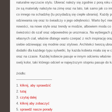
naturalne wyczucie stylu. Ubierać należy się zgodnie z porą roku 
że są materiały należyte na zimę oraz na lato, tak samo jak co in
co innego na schadzkę (tu przydadzą się ciepłe ubrania). Każdy 
odziewania się oraz to świadczy o jego odrębności. Warto być ni
nowości, na nowe style oraz trendy w modzie, albowiem moda c
świeżości do szaf oraz odpowiednio je urozmaica. Na wybiegach p
własnych ciał, właśnie dlatego warto czerpać z nich inspirację or
siebie odziewając się modnie oraz stylowo. Architekci tworzą ubra
dodatki dla każdego typu sylwetki, by każda kobieta miała się w 
oraz na czasie. Każdej kobiecie pasuje w innym odcieniu właśnie
swój kolor, taki którego odcień w najwyższym stopniu pasuje do k
źródło:
———————————
1.
kliknij, aby sprawdzić
2.
tutaj
3.
czytaj dalej
4.
kliknij aby zobaczyć
5.
sprawdź nasze porady