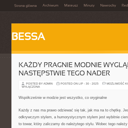
Archiwum
Mateusz
Minuty
Nawrocky
Red
Strona główna
BESSA
KAŻDY PRAGNIE MODNIE WYGLĄ
NASTĘPSTWIE TEGO NADER
POSTED BY ADMIN
POSTED ON LIP - 30 - 2025
MOŻLIWOŚĆ 
WYŁĄCZONA
Współcześnie w modzie jest wszystko, co oryginalne
Każdy z nas ma prawo odziewać się tak, jak ma na to chętkę. J
odkrywczym stylem, a humorystycznym stylem jest wybitnie cien
to towar, który zaliczamy do należytego stylu. Wobec tego należ