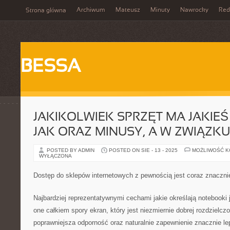
Archiwum
Mateusz
Minuty
Nawrocky
Red
Strona główna
BESSA
JAKIKOLWIEK SPRZĘT MA JAKIE
JAK ORAZ MINUSY, A W ZWIĄZKU
POSTED BY ADMIN
POSTED ON SIE - 13 - 2025
MOŻLIWOŚĆ 
WYŁĄCZONA
Dostęp do sklepów internetowych z pewnością jest coraz znaczni
Najbardziej reprezentatywnymi cechami jakie określają notebooki 
one całkiem spory ekran, który jest niezmiernie dobrej rozdzielcz
poprawniejsza odporność oraz naturalnie zapewnienie znacznie le