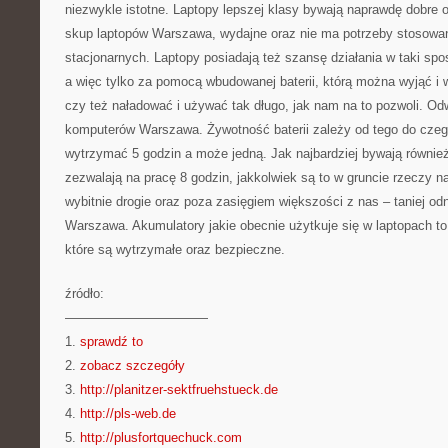
niezwykle istotne. Laptopy lepszej klasy bywają naprawdę dobre 
skup laptopów Warszawa, wydajne oraz nie ma potrzeby stosowa
stacjonarnych. Laptopy posiadają też szansę działania w taki sp
a więc tylko za pomocą wbudowanej baterii, którą można wyjąć i w
czy też naładować i używać tak długo, jak nam na to pozwoli. Od
komputerów Warszawa. Żywotność baterii zależy od tego do cz
wytrzymać 5 godzin a może jedną. Jak najbardziej bywają również 
zezwalają na pracę 8 godzin, jakkolwiek są to w gruncie rzeczy n
wybitnie drogie oraz poza zasięgiem większości z nas – taniej od
Warszawa. Akumulatory jakie obecnie użytkuje się w laptopach to
które są wytrzymałe oraz bezpieczne.
źródło:
———————————
1.
sprawdź to
2.
zobacz szczegóły
3.
http://planitzer-sektfruehstueck.de
4.
http://pls-web.de
5.
http://plusfortquechuck.com