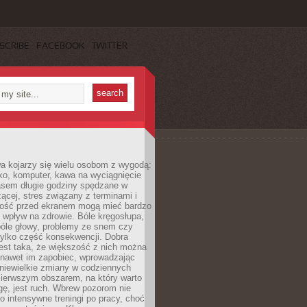
SCRIBE
FACEBOOK
TWITTER
a kojarzy się wielu osobom z wygodą:
rko, komputer, kawa na wyciągnięcie
asem długie godziny spędzane w
zącej, stres związany z terminami i
ność przed ekranem mogą mieć bardzo
 wpływ na zdrowie. Bóle kręgosłupa,
bóle głowy, problemy ze snem czy
tylko część konsekwencji. Dobra
est taka, że większość z nich można
 nawet im zapobiec, wprowadzając
niewielkie zmiany w codziennych
ierwszym obszarem, na który warto
ę, jest ruch. Wbrew pozorom nie
 o intensywne treningi po pracy, choć