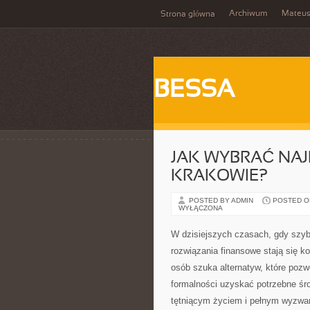
Archiwum
Mateu
Strona główna
BESSA
JAK WYBRAĆ NA
KRAKOWIE?
POSTED BY ADMIN
POSTED ON
WYŁĄCZONA
W dzisiejszych czasach, gdy szyb
rozwiązania finansowe stają się k
osób szuka alternatyw, które poz
formalności uzyskać potrzebne śr
tętniącym życiem i pełnym wyzwa