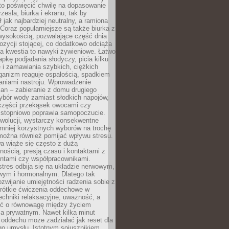
to poświęcić chwilę na dopasowanie
zesła, biurka i ekranu, tak by
ł jak najbardziej neutralny, a ramiona
 Coraz popularniejsze są także biurka z
wysokością, pozwalające część dnia
zycji stojącej, co dodatkowo odciąża
na kwestia to nawyki żywieniowe. Łatwo
pkę podjadania słodyczy, picia kilku
 i zamawiania szybkich, ciężkich
ganizm reaguje ospałością, spadkiem
haniami nastroju. Wprowadzenie
an – zabieranie z domu drugiego
ybór wody zamiast słodkich napojów,
 części przekąsek owocami czy
 stopniowo poprawia samopoczucie.
ewolucji, wystarczy konsekwentne
 mniej korzystnych wyborów na trochę
można również pomijać wpływu stresu.
a wiąże się często z dużą
nością, presją czasu i kontaktami z
entami czy współpracownikami.
stres odbija się na układzie nerwowym,
wym i hormonalnym. Dlatego tak
ozwijanie umiejętności radzenia sobie z
krótkie ćwiczenia oddechowe w
echniki relaksacyjne, uważność, a
ść o równowagę między życiem
 prywatnym. Nawet kilka minut
oddechu może zadziałać jak reset dla
go umysłu. Istotnym sojusznikiem