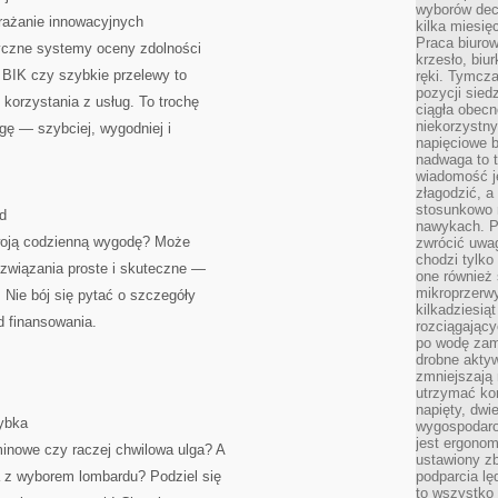
wyborów dec
drażanie innowacyjnych
kilka miesięc
Praca biurow
yczne systemy oceny zdolności
krzesło, biu
 BIK czy szybkie przelewy to
ręki. Tymcz
pozycji sied
 korzystania z usług. To trochę
ciągła obec
niekorzystny
ogę — szybciej, wygodniej i
napięciowe 
nadwaga to 
wiadomość j
złagodzić, a
stosunkowo 
d
nawykach. P
Twoją codzienną wygodę? Może
zwrócić uwag
chodzi tylko
ozwiązania proste i skuteczne —
one również
mikroprzerwy
 Nie bój się pytać o szczegóły
kilkadziesią
 finansowania.
rozciągający
po wodę zam
drobne aktyw
zmniejszają
utrzymać kon
napięty, dwi
ybka
wygospodar
jest ergonom
minowe czy raczej chwilowa ulga? A
ustawiony zb
z wyborem lombardu? Podziel się
podparcia lę
to wszystko 