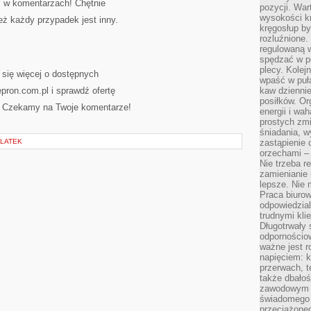
ś w komentarzach! Chętnie
pozycji. War
wysokości kr
ż każdy przypadek jest inny.
kręgosłup by
rozluźnione.
regulowaną 
spędzać w po
plecy. Kolej
 się więcej o dostępnych
wpaść w puła
epron.com.pl i sprawdź ofertę
kaw dziennie
posiłków. Or
. Czekamy na Twoje komentarze!
energii i wa
prostych zmi
śniadania, w
OLATEK
zastąpienie
orzechami –
Nie trzeba r
zamienianie
lepsze. Nie 
Praca biurow
odpowiedzial
trudnymi kli
Długotrwały 
odpornościo
ważne jest r
napięciem: 
przerwach, t
także dbało
zawodowym a
świadomego 
przeciążone