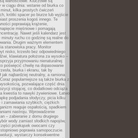
 są wartościowe. Kluczowe są
 w ciągu dnia: wstanie od biurka co
t minut, kilka prostych ćwiczeń
ch, krótki spacer po biurze lub wyjście
iast proszenia kogoś innego. Te
ności poprawiają krążenie,
 napięcie mięśniowe i pomagają
centrację. Nawet jeśli kalendarz jest
e minuty ruchu co godzinę są realne do
owania. Drugim ważnym elementem
ia stanowiska pracy. Monitor
yt nisko, krzesło bez odpowiedniego
dźwi, klawiatura położona za wysoko –
sprzyja przyjmowaniu nienaturalnej
to poświęcić chwilę na dopasowanie
zesła, biurka i ekranu, tak by
ł jak najbardziej neutralny, a ramiona
 Coraz popularniejsze są także biurka z
wysokością, pozwalające część dnia
zycji stojącej, co dodatkowo odciąża
na kwestia to nawyki żywieniowe. Łatwo
pkę podjadania słodyczy, picia kilku
 i zamawiania szybkich, ciężkich
ganizm reaguje ospałością, spadkiem
haniami nastroju. Wprowadzenie
an – zabieranie z domu drugiego
ybór wody zamiast słodkich napojów,
 części przekąsek owocami czy
 stopniowo poprawia samopoczucie.
ewolucji, wystarczy konsekwentne