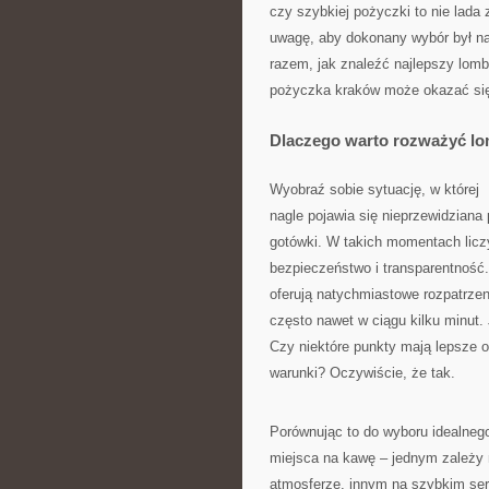
czy szybkiej pożyczki to nie lada
uwagę, aby dokonany wybór był n
razem, jak znaleźć najlepszy lom
pożyczka kraków może okazać się 
Dlaczego warto rozważyć l
Wyobraź sobie sytuację, w której
nagle pojawia się nieprzewidziana
gotówki. W takich momentach liczy 
bezpieczeństwo i transparentność
oferują natychmiastowe rozpatrzen
często nawet w ciągu kilku minut.
Czy niektóre punkty mają lepsze of
warunki? Oczywiście, że tak.
Porównując to do wyboru idealneg
miejsca na kawę – jednym zależy n
atmosferze, innym na szybkim serw