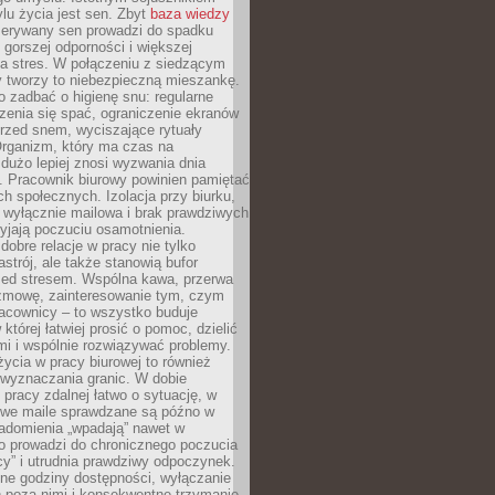
lu życia jest sen. Zbyt
baza wiedzy
rzerywany sen prowadzi do spadku
, gorszej odporności i większej
na stres. W połączeniu z siedzącym
y tworzy to niebezpieczną mieszankę.
o zadbać o higienę snu: regularne
zenia się spać, ograniczenie ekranów
rzed snem, wyciszające rytuały
Organizm, który ma czas na
 dużo lepiej znosi wyzwania dnia
. Pracownik biurowy powinien pamiętać
ach społecznych. Izolacja przy biurku,
 wyłącznie mailowa i brak prawdziwych
yjają poczuciu osamotnienia.
bre relacje w pracy nie tylko
astrój, ale także stanowią bufor
zed stresem. Wspólna kawa, przerwa
ozmowę, zainteresowanie tym, czym
racownicy – to wszystko buduje
której łatwiej prosić o pomoc, dzielić
i i wspólnie rozwiązywać problemy.
życia w pracy biurowej to również
 wyznaczania granic. W dobie
 pracy zdalnej łatwo o sytuację, w
bowe maile sprawdzane są późno w
iadomienia „wpadają” nawet w
o prowadzi do chronicznego poczucia
cy” i utrudnia prawdziwy odpoczynek.
ne godziny dostępności, wyłączanie
 poza nimi i konsekwentne trzymanie