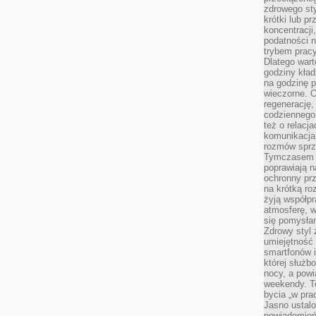
zdrowego sty
krótki lub p
koncentracji
podatności 
trybem prac
Dlatego wart
godziny kład
na godzinę p
wieczorne. 
regenerację,
codziennego
też o relacj
komunikacja
rozmów sprz
Tymczasem do
poprawiają n
ochronny pr
na krótką r
żyją współp
atmosferę, w 
się pomysłam
Zdrowy styl 
umiejętność
smartfonów i
której służ
nocy, a pow
weekendy. T
bycia „w pra
Jasno ustalo
powiadomień