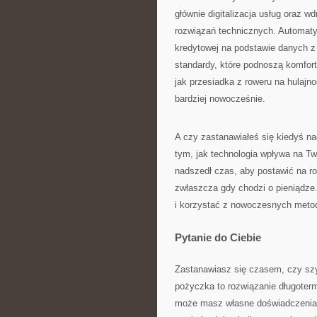
głównie digitalizacja usług oraz w
rozwiązań technicznych. Automat
kredytowej na podstawie danych z
standardy, które podnoszą komfort
jak przesiadka z roweru na hulajn
bardziej nowocześnie.
A czy zastanawiałeś się kiedyś na
tym, jak technologia wpływa na 
nadszedł czas, aby postawić na r
zwłaszcza gdy chodzi o pieniądze.
i korzystać z nowoczesnych metod
Pytanie do Ciebie
Zastanawiasz się czasem, czy sz
pożyczka to rozwiązanie długoter
może masz własne doświadczenia 