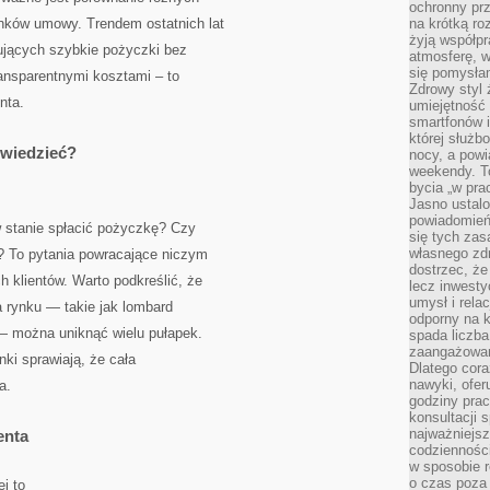
ochronny pr
unków umowy. Trendem ostatnich lat
na krótką r
żyją współp
rujących szybkie pożyczki bez
atmosferę, w 
się pomysłam
ransparentnymi kosztami – to
Zdrowy styl 
nta.
umiejętność
smartfonów i
której służ
 wiedzieć?
nocy, a pow
weekendy. T
bycia „w pra
Jasno ustalo
powiadomień
 stanie spłacić pożyczkę? Czy
się tych zas
własnego zd
y? To pytania powracające niczym
dostrzec, że
h klientów. Warto podkreślić, że
lecz inwesty
umysł i relac
 rynku — takie jak lombard
odporny na k
 można uniknąć wielu pułapek.
spada liczba
zaangażowan
nki sprawiają, że cała
Dlatego cora
nawyki, ofer
a.
godziny pra
konsultacji 
najważniejs
enta
codzienności
w sposobie r
o czas poza
j to