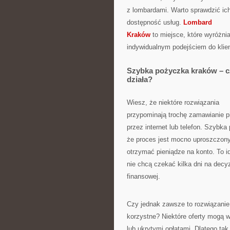
z lombardami. Warto sprawdzić ich o
dostępność usług.
Lombard
Kraków
to miejsce, które wyróżnia
indywidualnym podejściem do klien
Szybka pożyczka kraków – c
działa?
Wiesz, że niektóre rozwiązania
przypominają trochę zamawianie p
przez internet lub telefon. Szybk
że proces jest mocno uproszczony:
otrzymać pieniądze na konto. To id
nie chcą czekać kilka dni na decyz
finansowej.
Czy jednak zawsze to rozwiązanie 
korzystne? Niektóre oferty mogą 
lub ukrytymi opłatami. Dlatego ta