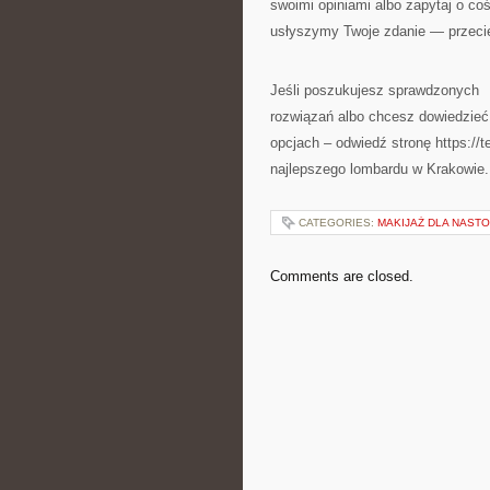
swoimi opiniami albo zapytaj o co
usłyszymy Twoje zdanie — przecie
Jeśli poszukujesz sprawdzonych
rozwiązań albo chcesz dowiedzieć
opcjach – odwiedź stronę https://t
najlepszego lombardu w Krakowie
CATEGORIES:
MAKIJAŻ DLA NAST
Comments are closed.