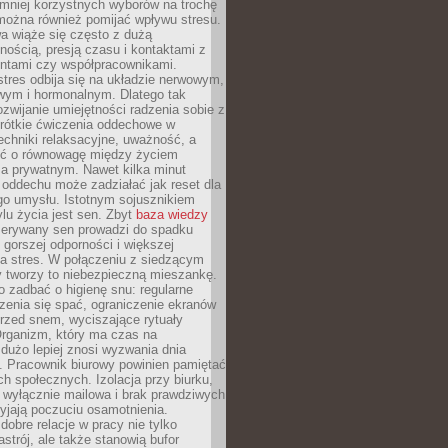
 mniej korzystnych wyborów na trochę
można również pomijać wpływu stresu.
a wiąże się często z dużą
nością, presją czasu i kontaktami z
entami czy współpracownikami.
stres odbija się na układzie nerwowym,
wym i hormonalnym. Dlatego tak
ozwijanie umiejętności radzenia sobie z
krótkie ćwiczenia oddechowe w
echniki relaksacyjne, uważność, a
ść o równowagę między życiem
 prywatnym. Nawet kilka minut
oddechu może zadziałać jak reset dla
go umysłu. Istotnym sojusznikiem
lu życia jest sen. Zbyt
baza wiedzy
rzerywany sen prowadzi do spadku
, gorszej odporności i większej
na stres. W połączeniu z siedzącym
y tworzy to niebezpieczną mieszankę.
o zadbać o higienę snu: regularne
zenia się spać, ograniczenie ekranów
rzed snem, wyciszające rytuały
Organizm, który ma czas na
 dużo lepiej znosi wyzwania dnia
. Pracownik biurowy powinien pamiętać
ach społecznych. Izolacja przy biurku,
 wyłącznie mailowa i brak prawdziwych
yjają poczuciu osamotnienia.
bre relacje w pracy nie tylko
astrój, ale także stanowią bufor