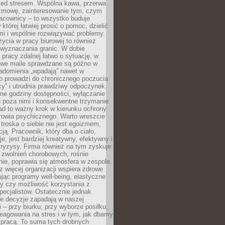
zed stresem. Wspólna kawa, przerwa
ozmowę, zainteresowanie tym, czym
racownicy – to wszystko buduje
której łatwiej prosić o pomoc, dzielić
i i wspólnie rozwiązywać problemy.
życia w pracy biurowej to również
 wyznaczania granic. W dobie
 pracy zdalnej łatwo o sytuację, w
bowe maile sprawdzane są późno w
iadomienia „wpadają” nawet w
o prowadzi do chronicznego poczucia
cy” i utrudnia prawdziwy odpoczynek.
ne godziny dostępności, wyłączanie
 poza nimi i konsekwentne trzymanie
ad to ważny krok w kierunku ochrony
rowia psychicznego. Warto wreszcie
 troska o siebie nie jest egoizmem,
cją. Pracownik, który dba o ciało,
je, jest bardziej kreatywny, efektywny i
ryzysy. Firma również na tym zyskuje:
 zwolnień chorobowych, rośnie
ie, poprawia się atmosfera w zespole.
z więcej organizacji wspiera zdrowe
ując programy well-being, elastyczne
cy czy możliwość korzystania z
specjalistów. Ostatecznie jednak
ze decyzje zapadają w naszej
 – przy biurku, przy wyborze posiłku,
eagowania na stres i w tym, jak dbamy
 pracą. To suma tych drobnych