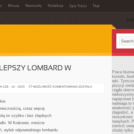
sz
Minuty
Nawrocky
Redakcja
Tagi
Spis Treści
SUB
JLEPSZY LOMBARD W
Praca biurow
krzesło, biu
ręki. Tymcz
pozycji sied
JAK
 CZE - 10 - 2025
MOŻLIWOŚĆ KOMENTOWANIA
ZOSTAŁA
ciągła obec
WYBRAĆ
NAJLEPSZY
niekorzystny
LOMBARD
napięciowe 
W
kie
KRAKOWIE?
nadwaga to 
wiadomość j
oniecznością, coraz więcej
złagodzić, a
wolą im szybko i bez zbędnych
stosunkowo 
nawykach. P
odki. W Krakowie, mieście
zwrócić uwag
ń, wybór odpowiedniego lombardu
chodzi tylko