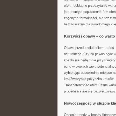
ofert i dokładne przeczytanie war
jest rosnąca popularność firm ofe
zbędnych formalności, ale też z t
bardzo ważne dla świadomego klie
Korzyści i obawy – co warto
Obawa przed zadłużeniem to coś
naturalnego. Czy na pewno będę w
koszty nie będą mnie przygniatał
echo w głowach wielu potencjalnyc
wybierając odpowiednie miejsce na
kraków,szybka pożyczka kraków —
Transparentność ofert i jasne waru
procedura staje się bezpieczniejsz
Nowoczesność w służbie kli
Obecnie trendy w branży finansowe