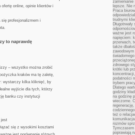
zamienianie
fertę online, opinie klientów i
lepsze. Nie 
Praca biurow
odpowiedzial
trudnymi kli
 się profesjonalizmem i
Długotrwały 
ta.
odpornościo
ważne jest r
napięciem: 
zy to naprawdę
przerwach, t
także dbało
zawodowym a
świadomego 
przeciążone
zdrowego sty
izzy – wszystko można zrobić
krótki lub p
koncentracji
a pożyczka kraków ma tę zaletę,
podatności 
 wystarczy kilka kliknięć, by
trybem prac
Dlatego wart
ealne wyjście dla tych, którzy
godziny kład
ję banku czy instytucji
na godzinę p
wieczorne. 
regenerację,
codziennego
też o relacj
komunikacja
jest
rozmów sprz
wiązać się z wysokimi kosztami
Tymczasem do
poprawiają n
k ważne jest porównanie różnych