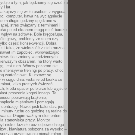
yduje o tym, jak będziemy się czuć za
y i lat.
a kojarzy się wielu osobom z wygodą:
rko, komputer, kawa na wyciągnięcie
asem długie godziny spędzane w
zącej, stres związany z terminami i
ność przed ekranem mogą mieć bardzo
 wpływ na zdrowie. Bóle kręgosłupa,
bóle głowy, problemy ze snem czy
tylko część konsekwencji. Dobra
est taka, że większość z nich można
 nawet im zapobiec, wprowadzając
niewielkie zmiany w codziennych
ierwszym obszarem, na który warto
ę, jest ruch. Wbrew pozorom nie
 o intensywne treningi po pracy, choć
 są wartościowe. Kluczowe są
 w ciągu dnia: wstanie od biurka co
t minut, kilka prostych ćwiczeń
ch, krótki spacer po biurze lub wyjście
iast proszenia kogoś innego. Te
ności poprawiają krążenie,
 napięcie mięśniowe i pomagają
centrację. Nawet jeśli kalendarz jest
e minuty ruchu co godzinę są realne do
owania. Drugim ważnym elementem
ia stanowiska pracy. Monitor
yt nisko, krzesło bez odpowiedniego
dźwi, klawiatura położona za wysoko –
sprzyja przyjmowaniu nienaturalnej