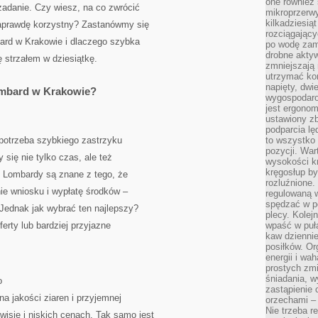
one również
 zadanie. Czy wiesz, na co zwrócić
mikroprzerwy
kilkadziesią
aprawdę korzystny? Zastanówmy się
rozciągający
bard w Krakowie i dlaczego szybka
po wodę zam
drobne aktyw
strzałem w dziesiątkę.
zmniejszają
utrzymać kon
napięty, dwi
ombard w Krakowie?
wygospodar
jest ergonom
ustawiony zb
podparcia lę
 potrzeba szybkiego zastrzyku
to wszystko 
pozycji. War
się nie tylko czas, ale też
wysokości kr
kręgosłup by
. Lombardy są znane z tego, że
rozluźnione.
ie wniosku i wypłatę środków –
regulowaną 
spędzać w po
 Jednak jak wybrać ten najlepszy?
plecy. Kolej
erty lub bardziej przyjazne
wpaść w puła
kaw dziennie
posiłków. Or
energii i wa
prostych zmi
śniadania, w
o
zastąpienie
a jakości ziaren i przyjemnej
orzechami –
Nie trzeba r
isie i niskich cenach. Tak samo jest