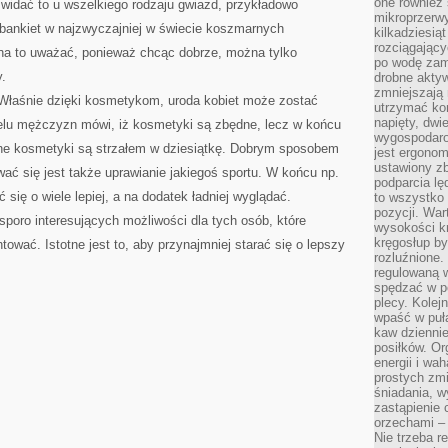
one również
widać to u wszelkiego rodzaju gwiazd, przykładowo
mikroprzerwy
 bankiet w najzwyczajniej w świecie koszmarnych
kilkadziesią
rozciągający
na to uważać, ponieważ chcąc dobrze, można tylko
po wodę zam
.
drobne aktyw
zmniejszają
Właśnie dzięki kosmetykom, uroda kobiet może zostać
utrzymać kon
napięty, dwi
elu mężczyzn mówi, iż kosmetyki są zbędne, lecz w końcu
wygospodar
ane kosmetyki są strzałem w dziesiątkę. Dobrym sposobem
jest ergonom
ustawiony zb
ować się jest także uprawianie jakiegoś sportu. W końcu np.
podparcia lę
się o wiele lepiej, a na dodatek ładniej wyglądać.
to wszystko 
pozycji. War
sporo interesujących możliwości dla tych osób, które
wysokości kr
kręgosłup by
ntować. Istotne jest to, aby przynajmniej starać się o lepszy
rozluźnione.
regulowaną 
spędzać w po
plecy. Kolej
wpaść w puła
kaw dziennie
posiłków. Or
energii i wa
prostych zmi
śniadania, w
zastąpienie
orzechami –
Nie trzeba r