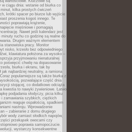
 są wartościowe. Kluczowe są
 w ciągu dnia: wstanie od biurka co
t minut, kilka prostych ćwiczeń
ch, krótki spacer po biurze lub wyjście
iast proszenia kogoś innego. Te
ności poprawiają krążenie,
 napięcie mięśniowe i pomagają
centrację. Nawet jeśli kalendarz jest
e minuty ruchu co godzinę są realne do
owania. Drugim ważnym elementem
ia stanowiska pracy. Monitor
yt nisko, krzesło bez odpowiedniego
dźwi, klawiatura położona za wysoko –
sprzyja przyjmowaniu nienaturalnej
to poświęcić chwilę na dopasowanie
zesła, biurka i ekranu, tak by
ł jak najbardziej neutralny, a ramiona
 Coraz popularniejsze są także biurka z
wysokością, pozwalające część dnia
zycji stojącej, co dodatkowo odciąża
na kwestia to nawyki żywieniowe. Łatwo
pkę podjadania słodyczy, picia kilku
 i zamawiania szybkich, ciężkich
ganizm reaguje ospałością, spadkiem
haniami nastroju. Wprowadzenie
an – zabieranie z domu drugiego
ybór wody zamiast słodkich napojów,
 części przekąsek owocami czy
 stopniowo poprawia samopoczucie.
ewolucji, wystarczy konsekwentne