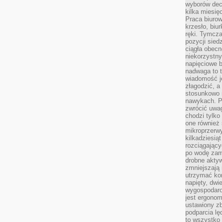
wyborów dec
kilka miesięc
Praca biurow
krzesło, biu
ręki. Tymcz
pozycji sied
ciągła obec
niekorzystny
napięciowe 
nadwaga to 
wiadomość j
złagodzić, a
stosunkowo 
nawykach. P
zwrócić uwag
chodzi tylko
one również
mikroprzerwy
kilkadziesią
rozciągający
po wodę zam
drobne aktyw
zmniejszają
utrzymać kon
napięty, dwi
wygospodar
jest ergonom
ustawiony zb
podparcia lę
to wszystko 