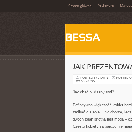
Archiwum
Mateu
Strona główna
BESSA
JAK PREZENTOWA
POSTED BY ADMIN
POSTED ON 
WYŁĄCZONA
Jak dbać o własny styl?
Definitywna większość kobiet bard
zadbać o siebie… No dobrze, lecz 
dwóch zdań istotna jest moda – cz
Często kobiety za bardzo nie mają