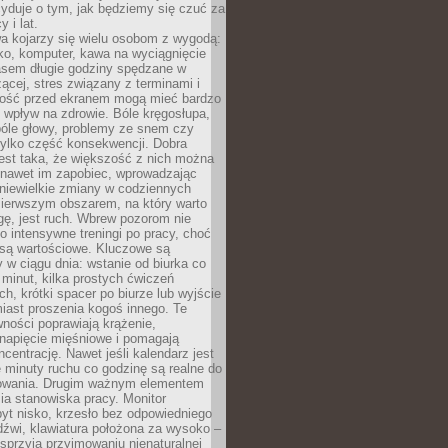
yduje o tym, jak będziemy się czuć za
y i lat.
a kojarzy się wielu osobom z wygodą:
rko, komputer, kawa na wyciągnięcie
asem długie godziny spędzane w
zącej, stres związany z terminami i
ność przed ekranem mogą mieć bardzo
 wpływ na zdrowie. Bóle kręgosłupa,
bóle głowy, problemy ze snem czy
tylko część konsekwencji. Dobra
est taka, że większość z nich można
 nawet im zapobiec, wprowadzając
niewielkie zmiany w codziennych
ierwszym obszarem, na który warto
ę, jest ruch. Wbrew pozorom nie
 o intensywne treningi po pracy, choć
 są wartościowe. Kluczowe są
 w ciągu dnia: wstanie od biurka co
t minut, kilka prostych ćwiczeń
ch, krótki spacer po biurze lub wyjście
iast proszenia kogoś innego. Te
ności poprawiają krążenie,
 napięcie mięśniowe i pomagają
centrację. Nawet jeśli kalendarz jest
e minuty ruchu co godzinę są realne do
owania. Drugim ważnym elementem
ia stanowiska pracy. Monitor
yt nisko, krzesło bez odpowiedniego
dźwi, klawiatura położona za wysoko –
sprzyja przyjmowaniu nienaturalnej