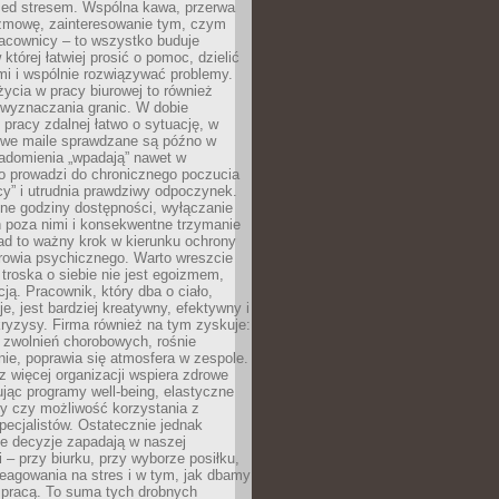
zed stresem. Wspólna kawa, przerwa
ozmowę, zainteresowanie tym, czym
racownicy – to wszystko buduje
której łatwiej prosić o pomoc, dzielić
i i wspólnie rozwiązywać problemy.
życia w pracy biurowej to również
 wyznaczania granic. W dobie
 pracy zdalnej łatwo o sytuację, w
bowe maile sprawdzane są późno w
iadomienia „wpadają” nawet w
o prowadzi do chronicznego poczucia
cy” i utrudnia prawdziwy odpoczynek.
ne godziny dostępności, wyłączanie
 poza nimi i konsekwentne trzymanie
ad to ważny krok w kierunku ochrony
rowia psychicznego. Warto wreszcie
 troska o siebie nie jest egoizmem,
cją. Pracownik, który dba o ciało,
je, jest bardziej kreatywny, efektywny i
ryzysy. Firma również na tym zyskuje:
 zwolnień chorobowych, rośnie
ie, poprawia się atmosfera w zespole.
z więcej organizacji wspiera zdrowe
ując programy well-being, elastyczne
cy czy możliwość korzystania z
specjalistów. Ostatecznie jednak
ze decyzje zapadają w naszej
 – przy biurku, przy wyborze posiłku,
eagowania na stres i w tym, jak dbamy
 pracą. To suma tych drobnych