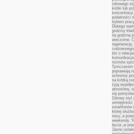
zdrowego sty
krótki lub p
koncentracji
podatności 
trybem prac
Dlatego wart
godziny kład
na godzinę p
wieczorne. 
regenerację,
codziennego
też o relacj
komunikacja
rozmów sprz
Tymczasem do
poprawiają n
ochronny pr
na krótką r
żyją współp
atmosferę, w 
się pomysłam
Zdrowy styl 
umiejętność
smartfonów i
której służ
nocy, a pow
weekendy. T
bycia „w pra
Jasno ustalo
powiadomień