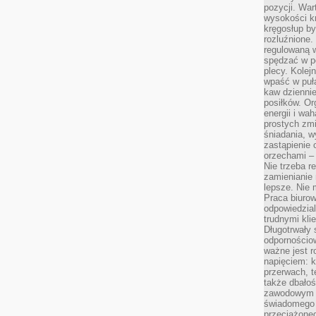
pozycji. War
wysokości kr
kręgosłup by
rozluźnione.
regulowaną 
spędzać w po
plecy. Kolej
wpaść w puła
kaw dziennie
posiłków. Or
energii i wa
prostych zmi
śniadania, w
zastąpienie
orzechami –
Nie trzeba r
zamienianie
lepsze. Nie 
Praca biurow
odpowiedzial
trudnymi kli
Długotrwały 
odpornościo
ważne jest r
napięciem: 
przerwach, t
także dbało
zawodowym a
świadomego 
przeciążone