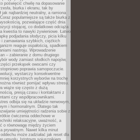
to poświęcić chwilę na dopasowanie
zesła, biurka i ekranu, tak by
ł jak najbardziej neutralny, a ramiona
 Coraz popularniejsze są także biurka z
wysokością, pozwalające część dnia
zycji stojącej, co dodatkowo odciąża
na kwestia to nawyki żywieniowe. Łatwo
pkę podjadania słodyczy, picia kilku
 i zamawiania szybkich, ciężkich
ganizm reaguje ospałością, spadkiem
haniami nastroju. Wprowadzenie
an – zabieranie z domu drugiego
ybór wody zamiast słodkich napojów,
 części przekąsek owocami czy
 stopniowo poprawia samopoczucie.
ewolucji, wystarczy konsekwentne
 mniej korzystnych wyborów na trochę
można również pomijać wpływu stresu.
a wiąże się często z dużą
nością, presją czasu i kontaktami z
entami czy współpracownikami.
stres odbija się na układzie nerwowym,
wym i hormonalnym. Dlatego tak
ozwijanie umiejętności radzenia sobie z
krótkie ćwiczenia oddechowe w
echniki relaksacyjne, uważność, a
ść o równowagę między życiem
 prywatnym. Nawet kilka minut
oddechu może zadziałać jak reset dla
go umysłu. Istotnym sojusznikiem