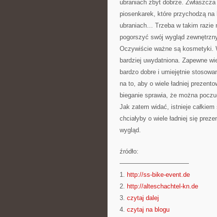
ubraniach zbyt dobrze. Zwłaszcza 
piosenkarek, które przychodzą na
ubraniach… Trzeba w takim razie 
pogorszyć swój wygląd zewnętrzny
Oczywiście ważne są kosmetyki. 
bardziej uwydatniona. Zapewne wi
bardzo dobre i umiejętnie stosow
na to, aby o wiele ładniej prezent
bieganie sprawia, że można poczuć 
Jak zatem widać, istnieje całkiem 
chciałyby o wiele ładniej się preze
wygląd.
źródło:
———————————
1.
http://ss-bike-event.de
2.
http://alteschachtel-kn.de
3.
czytaj dalej
4.
czytaj na blogu