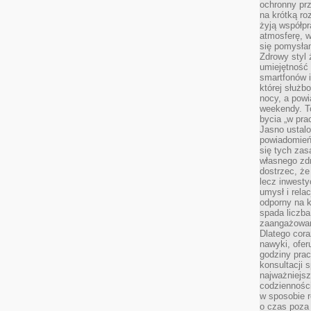
ochronny pr
na krótką r
żyją współp
atmosferę, w 
się pomysłam
Zdrowy styl 
umiejętność
smartfonów i
której służ
nocy, a pow
weekendy. T
bycia „w pra
Jasno ustalo
powiadomień
się tych zas
własnego zd
dostrzec, że
lecz inwesty
umysł i relac
odporny na k
spada liczba
zaangażowan
Dlatego cora
nawyki, ofer
godziny pra
konsultacji 
najważniejs
codzienności
w sposobie r
o czas poza