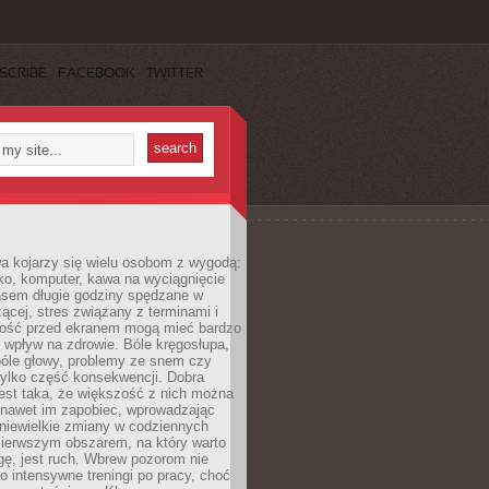
SCRIBE
FACEBOOK
TWITTER
a kojarzy się wielu osobom z wygodą:
rko, komputer, kawa na wyciągnięcie
asem długie godziny spędzane w
zącej, stres związany z terminami i
ność przed ekranem mogą mieć bardzo
 wpływ na zdrowie. Bóle kręgosłupa,
bóle głowy, problemy ze snem czy
tylko część konsekwencji. Dobra
est taka, że większość z nich można
 nawet im zapobiec, wprowadzając
niewielkie zmiany w codziennych
ierwszym obszarem, na który warto
ę, jest ruch. Wbrew pozorom nie
 o intensywne treningi po pracy, choć