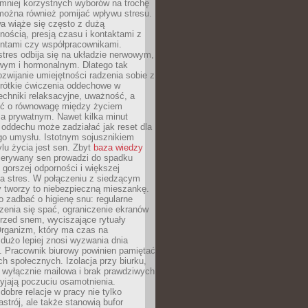
 mniej korzystnych wyborów na trochę
można również pomijać wpływu stresu.
a wiąże się często z dużą
nością, presją czasu i kontaktami z
entami czy współpracownikami.
stres odbija się na układzie nerwowym,
wym i hormonalnym. Dlatego tak
ozwijanie umiejętności radzenia sobie z
krótkie ćwiczenia oddechowe w
echniki relaksacyjne, uważność, a
ść o równowagę między życiem
 prywatnym. Nawet kilka minut
oddechu może zadziałać jak reset dla
go umysłu. Istotnym sojusznikiem
lu życia jest sen. Zbyt
baza wiedzy
rzerywany sen prowadzi do spadku
, gorszej odporności i większej
na stres. W połączeniu z siedzącym
y tworzy to niebezpieczną mieszankę.
o zadbać o higienę snu: regularne
zenia się spać, ograniczenie ekranów
rzed snem, wyciszające rytuały
Organizm, który ma czas na
 dużo lepiej znosi wyzwania dnia
. Pracownik biurowy powinien pamiętać
ach społecznych. Izolacja przy biurku,
 wyłącznie mailowa i brak prawdziwych
yjają poczuciu osamotnienia.
bre relacje w pracy nie tylko
astrój, ale także stanowią bufor