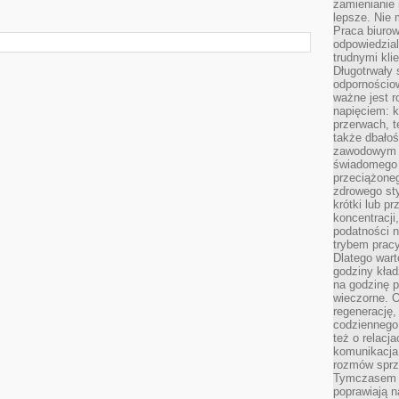
zamienianie
lepsze. Nie 
Praca biurow
odpowiedzial
trudnymi kli
Długotrwały 
odpornościo
ważne jest r
napięciem: 
przerwach, t
także dbało
zawodowym a
świadomego 
przeciążone
zdrowego sty
krótki lub p
koncentracji
podatności 
trybem prac
Dlatego wart
godziny kład
na godzinę p
wieczorne. 
regenerację,
codziennego
też o relacj
komunikacja
rozmów sprz
Tymczasem do
poprawiają n