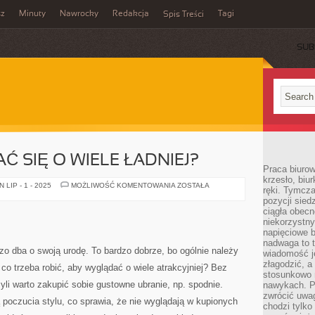
sz
Minuty
Nawrocky
Redakcja
Tagi
Spis Treści
SUB
Ć SIĘ O WIELE ŁADNIEJ?
Praca biurow
krzesło, biu
JAK
LIP - 1 - 2025
MOŻLIWOŚĆ KOMENTOWANIA
ZOSTAŁA
ręki. Tymcz
PREZENTOWAĆ
pozycji sied
SIĘ
O
ciągła obec
WIELE
niekorzystny
ŁADNIEJ?
napięciowe 
nadwaga to 
zo dba o swoją urodę. To bardzo dobrze, bo ogólnie należy
wiadomość j
złagodzić, a
co trzeba robić, aby wyglądać o wiele atrakcyjniej? Bez
stosunkowo 
yli warto zakupić sobie gustowne ubranie, np. spodnie.
nawykach. P
zwrócić uwag
 poczucia stylu, co sprawia, że nie wyglądają w kupionych
chodzi tylko