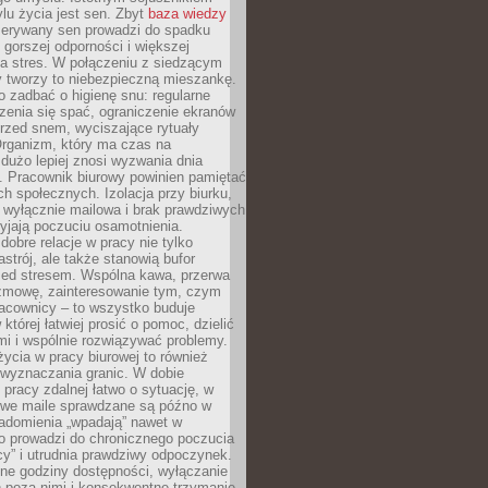
lu życia jest sen. Zbyt
baza wiedzy
rzerywany sen prowadzi do spadku
, gorszej odporności i większej
na stres. W połączeniu z siedzącym
y tworzy to niebezpieczną mieszankę.
o zadbać o higienę snu: regularne
zenia się spać, ograniczenie ekranów
rzed snem, wyciszające rytuały
Organizm, który ma czas na
 dużo lepiej znosi wyzwania dnia
. Pracownik biurowy powinien pamiętać
ach społecznych. Izolacja przy biurku,
 wyłącznie mailowa i brak prawdziwych
yjają poczuciu osamotnienia.
bre relacje w pracy nie tylko
astrój, ale także stanowią bufor
zed stresem. Wspólna kawa, przerwa
ozmowę, zainteresowanie tym, czym
racownicy – to wszystko buduje
której łatwiej prosić o pomoc, dzielić
i i wspólnie rozwiązywać problemy.
życia w pracy biurowej to również
 wyznaczania granic. W dobie
 pracy zdalnej łatwo o sytuację, w
bowe maile sprawdzane są późno w
iadomienia „wpadają” nawet w
o prowadzi do chronicznego poczucia
cy” i utrudnia prawdziwy odpoczynek.
ne godziny dostępności, wyłączanie
 poza nimi i konsekwentne trzymanie