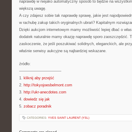
naprawdę w niejako automatyczny sposób to będzie na wszystkim 
większą uwagę.
A czy zdajesz sobie tak naprawdę sprawę, jakie jest najodpowiedn
w rachubę zakup takich oryginalnych ubrań? Kapitalnym rozwiąza
Dzięki aukcjom internetowym mamy możliwość lepiej dbać o włas
dodatek naturalnie mamy okazję naprawdę sporo zaoszczędzić. 
zaskoczenie, że jeśli poszukiwać solidnych, eleganckich, ale przy
właśnie serwisy aukcyjne są najbardziej wskazane.
źródło:
———————————
1.
kliknij aby przejść
2.
http://tokyojoesbelmont.com
3.
http://ukr-anecdotes.com
4.
dowiedz się jak
5.
zobacz poradnik
CATEGORIES:
YVES SAINT LAURENT (YSL)