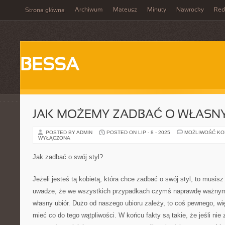
Archiwum
Mateusz
Minuty
Nawrocky
Red
Strona główna
BESSA
JAK MOŻEMY ZADBAĆ O WŁASN
POSTED BY ADMIN
POSTED ON LIP - 8 - 2025
MOŻLIWOŚĆ K
WYŁĄCZONA
Jak zadbać o swój styl?
Jeżeli jesteś tą kobietą, która chce zadbać o swój styl, to musi
uwadze, że we wszystkich przypadkach czymś naprawdę ważnym 
własny ubiór. Dużo od naszego ubioru zależy, to coś pewnego, w
mieć co do tego wątpliwości. W końcu fakty są takie, że jeśli nie 