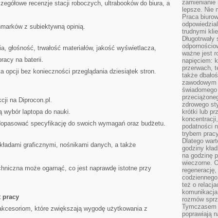
zamienianie
egółowe recenzje stacji roboczych, ultrabooków do biura, a
lepsze. Nie 
Praca biurow
odpowiedzial
marków z subiektywną opinią.
trudnymi kli
Długotrwały 
odpornościo
a, głośność, trwałość materiałów, jakość wyświetlacza,
ważne jest r
racy na baterii.
napięciem: 
przerwach, t
 opcji bez konieczności przeglądania dziesiątek stron.
także dbało
zawodowym a
świadomego 
przeciążone
cji na Diprocon.pl.
zdrowego sty
 wybór laptopa do nauki.
krótki lub p
koncentracji
 dopasować specyfikację do swoich wymagań oraz budżetu.
podatności 
trybem prac
Dlatego wart
ładami graficznymi, nośnikami danych, a także
godziny kład
na godzinę p
wieczorne. 
chniczna może ogarnąć, co jest naprawdę istotne przy
regenerację,
codziennego
też o relacj
komunikacja
t pracy
rozmów sprz
Tymczasem do
 akcesoriom, które zwiększają wygodę użytkowania z
poprawiają n