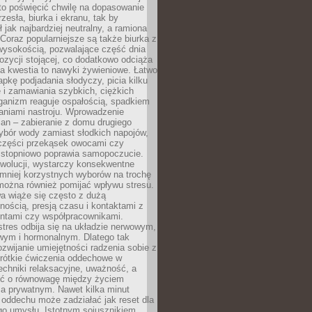
to poświęcić chwilę na dopasowanie
zesła, biurka i ekranu, tak by
ł jak najbardziej neutralny, a ramiona
 Coraz popularniejsze są także biurka z
wysokością, pozwalające część dnia
zycji stojącej, co dodatkowo odciąża
na kwestia to nawyki żywieniowe. Łatwo
pkę podjadania słodyczy, picia kilku
 i zamawiania szybkich, ciężkich
ganizm reaguje ospałością, spadkiem
haniami nastroju. Wprowadzenie
an – zabieranie z domu drugiego
ybór wody zamiast słodkich napojów,
 części przekąsek owocami czy
 stopniowo poprawia samopoczucie.
ewolucji, wystarczy konsekwentne
 mniej korzystnych wyborów na trochę
można również pomijać wpływu stresu.
a wiąże się często z dużą
nością, presją czasu i kontaktami z
entami czy współpracownikami.
stres odbija się na układzie nerwowym,
wym i hormonalnym. Dlatego tak
ozwijanie umiejętności radzenia sobie z
krótkie ćwiczenia oddechowe w
echniki relaksacyjne, uważność, a
ść o równowagę między życiem
 prywatnym. Nawet kilka minut
oddechu może zadziałać jak reset dla
go umysłu. Istotnym sojusznikiem