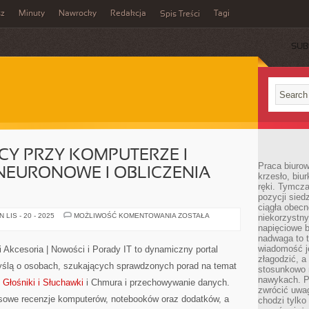
sz
Minuty
Nawrocky
Redakcja
Tagi
Spis Treści
SUB
Y PRZY KOMPUTERZE I
Praca biurow
 NEURONOWE I OBLICZENIA
krzesło, biu
ręki. Tymcz
pozycji sied
ciągła obec
ERGONOMIA
LIS - 20 - 2025
MOŻLIWOŚĆ KOMENTOWANIA
ZOSTAŁA
niekorzystny
PRACY
napięciowe 
PRZY
nadwaga to 
KOMPUTERZE
I
wiadomość j
i Akcesoria | Nowości i Porady IT to dynamiczny portal
SZTUCZNE
złagodzić, a
SIECI
myślą o osobach, szukających sprawdzonych porad na temat
NEURONOWE
stosunkowo 
I
nawykach. P
:
Głośniki i Słuchawki
i Chmura i przechowywanie danych.
OBLICZENIA
zwrócić uwag
ROZPROSZONE
sowe recenzje komputerów, notebooków oraz dodatków, a
chodzi tylko