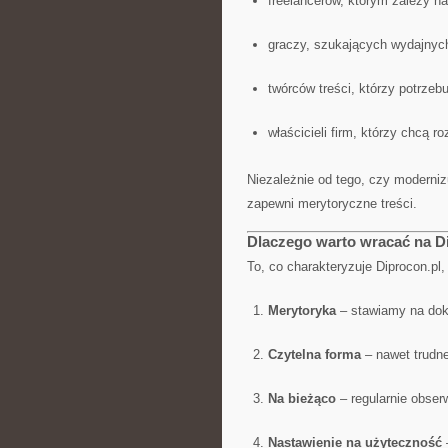
freelancerów, którym zależy n
graczy, szukających wydajnyc
twórców treści, którzy potrzeb
właścicieli firm, którzy chcą r
Niezależnie od tego, czy moderniz
zapewni merytoryczne treści.
Dlaczego warto wracać na D
To, co charakteryzuje Diprocon.pl,
Merytoryka
– stawiamy na dokł
Czytelna forma
– nawet trudne
Na bieżąco
– regularnie obser
Nastawienie na użyteczność
–