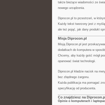
także bieżące wiadomości ze świa
nowego urządzenia.
Diprocon.pl to przestrzeń, w który
Każdy tekst tworzony jest z myślą
ale też pojąć, jak dany produkt sp
Misja Diprocon.pl
Misją Diprocon.pl jest przekazywa
dodatkach do komputera w sposób 
Chcemy, aby każdy gość mógł pod
opanować świat technologii.
Diprocon.pl kładzie nacisk na mer
bez zbędnego żargonu.
Każda publikacja ma pomagać zroz
specyfikację od producenta.
Co znajdziesz na Diprocon.p
Opinie o komputerach i laptopa