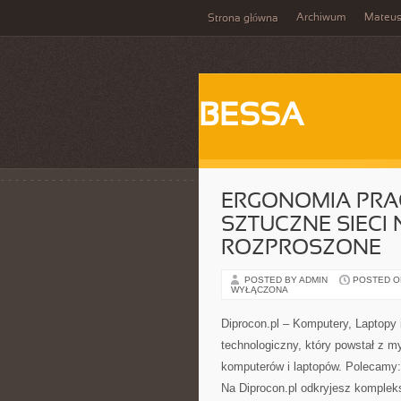
Archiwum
Mateu
Strona główna
BESSA
ERGONOMIA PRAC
SZTUCZNE SIECI
ROZPROSZONE
POSTED BY ADMIN
POSTED ON 
WYŁĄCZONA
Diprocon.pl – Komputery, Laptopy 
technologiczny, który powstał z 
komputerów i laptopów. Polecamy
Na Diprocon.pl odkryjesz komplek