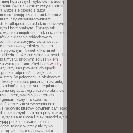
 mniej korzystnych wyborów na trochę
można również pomijać wpływu stresu.
a wiąże się często z dużą
nością, presją czasu i kontaktami z
entami czy współpracownikami.
stres odbija się na układzie nerwowym,
wym i hormonalnym. Dlatego tak
ozwijanie umiejętności radzenia sobie z
krótkie ćwiczenia oddechowe w
echniki relaksacyjne, uważność, a
ść o równowagę między życiem
 prywatnym. Nawet kilka minut
oddechu może zadziałać jak reset dla
go umysłu. Istotnym sojusznikiem
lu życia jest sen. Zbyt
baza wiedzy
rzerywany sen prowadzi do spadku
, gorszej odporności i większej
na stres. W połączeniu z siedzącym
y tworzy to niebezpieczną mieszankę.
o zadbać o higienę snu: regularne
zenia się spać, ograniczenie ekranów
rzed snem, wyciszające rytuały
Organizm, który ma czas na
 dużo lepiej znosi wyzwania dnia
. Pracownik biurowy powinien pamiętać
ach społecznych. Izolacja przy biurku,
 wyłącznie mailowa i brak prawdziwych
yjają poczuciu osamotnienia.
bre relacje w pracy nie tylko
astrój, ale także stanowią bufor