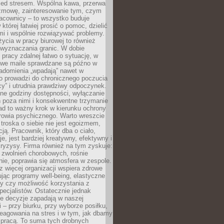
zed stresem. Wspólna kawa, przerwa
ozmowę, zainteresowanie tym, czym
racownicy – to wszystko buduje
której łatwiej prosić o pomoc, dzielić
i i wspólnie rozwiązywać problemy.
życia w pracy biurowej to również
 wyznaczania granic. W dobie
 pracy zdalnej łatwo o sytuację, w
bowe maile sprawdzane są późno w
iadomienia „wpadają” nawet w
o prowadzi do chronicznego poczucia
cy” i utrudnia prawdziwy odpoczynek.
ne godziny dostępności, wyłączanie
 poza nimi i konsekwentne trzymanie
ad to ważny krok w kierunku ochrony
rowia psychicznego. Warto wreszcie
 troska o siebie nie jest egoizmem,
cją. Pracownik, który dba o ciało,
je, jest bardziej kreatywny, efektywny i
ryzysy. Firma również na tym zyskuje:
 zwolnień chorobowych, rośnie
ie, poprawia się atmosfera w zespole.
z więcej organizacji wspiera zdrowe
ując programy well-being, elastyczne
cy czy możliwość korzystania z
specjalistów. Ostatecznie jednak
ze decyzje zapadają w naszej
 – przy biurku, przy wyborze posiłku,
eagowania na stres i w tym, jak dbamy
 pracą. To suma tych drobnych