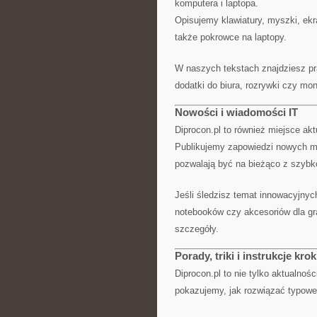
komputera i laptopa.
Opisujemy klawiatury, myszki, ekr
także pokrowce na laptopy.
W naszych tekstach znajdziesz pr
dodatki do biura, rozrywki czy mo
Nowości i wiadomości IT
Diprocon.pl to również miejsce akt
Publikujemy zapowiedzi nowych mo
pozwalają być na bieżąco z szybko
Jeśli śledzisz temat innowacyjnyc
notebooków czy akcesoriów dla gr
szczegóły.
Porady, triki i instrukcje kro
Diprocon.pl to nie tylko aktualnoś
pokazujemy, jak rozwiązać typowe