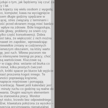
yduje o tym, jak będziemy się czuć za
y i lat.
a kojarzy się wielu osobom z wygodą:
rko, komputer, kawa na wyciągnięcie
asem długie godziny spędzane w
zącej, stres związany z terminami i
ność przed ekranem mogą mieć bardzo
 wpływ na zdrowie. Bóle kręgosłupa,
bóle głowy, problemy ze snem czy
tylko część konsekwencji. Dobra
est taka, że większość z nich można
 nawet im zapobiec, wprowadzając
niewielkie zmiany w codziennych
ierwszym obszarem, na który warto
ę, jest ruch. Wbrew pozorom nie
 o intensywne treningi po pracy, choć
 są wartościowe. Kluczowe są
 w ciągu dnia: wstanie od biurka co
t minut, kilka prostych ćwiczeń
ch, krótki spacer po biurze lub wyjście
iast proszenia kogoś innego. Te
ności poprawiają krążenie,
 napięcie mięśniowe i pomagają
centrację. Nawet jeśli kalendarz jest
e minuty ruchu co godzinę są realne do
owania. Drugim ważnym elementem
ia stanowiska pracy. Monitor
yt nisko, krzesło bez odpowiedniego
dźwi, klawiatura położona za wysoko –
sprzyja przyjmowaniu nienaturalnej