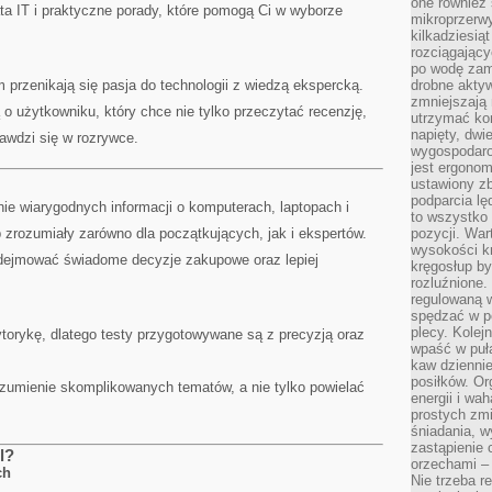
one również
ta IT i praktyczne porady, które pomogą Ci w wyborze
mikroprzerwy
kilkadziesią
rozciągający
po wodę zam
m przenikają się pasja do technologii z wiedzą ekspercką.
drobne aktyw
zmniejszają
 o użytkowniku, który chce nie tylko przeczytać recenzję,
utrzymać kon
napięty, dwi
rawdzi się w rozrywce.
wygospodar
jest ergonom
ustawiony zb
podparcia lę
nie wiarygodnych informacji o komputerach, laptopach i
to wszystko 
zrozumiały zarówno dla początkujących, jak i ekspertów.
pozycji. War
wysokości kr
ejmować świadome decyzje zakupowe oraz lepiej
kręgosłup by
rozluźnione.
regulowaną 
spędzać w po
plecy. Kolej
ytorykę, dlatego testy przygotowywane są z precyzją oraz
wpaść w puła
kaw dziennie
posiłków. Or
umienie skomplikowanych tematów, a nie tylko powielać
energii i wa
prostych zmi
śniadania, w
zastąpienie
l?
orzechami –
ch
Nie trzeba r