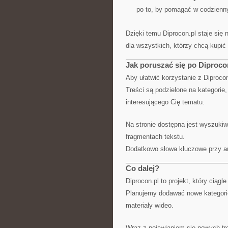
po to, by pomagać w codzienn
Dzięki temu Diprocon.pl staje się
dla wszystkich, którzy chcą kupić
Jak poruszać się po Diproco
Aby ułatwić korzystanie z Diprocon
Treści są podzielone na kategorie
interesującego Cię tematu.
Na stronie dostępna jest wyszukiw
fragmentach tekstu.
Dodatkowo słowa kluczowe przy ar
Co dalej?
Diprocon.pl to projekt, który ciągle
Planujemy dodawać nowe kategorie
materiały wideo.
Wraz z pojawianiem się nowych tr