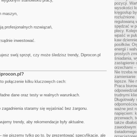
a wygodnym stanowisku pracy,
pozycji. War
wysokości kr
kręgosłup by
h maszyn,
rozluźnione.
regulowaną 
spędzać w po
ują profesjonalnych rozwiązań,
plecy. Kolej
wpaść w puła
kaw dziennie
ozsądnie inwestować.
posiłków. Or
energii i wa
prostych zmi
ujesz swój sprzęt, czy może śledzisz trendy, Diprocon.pl
śniadania, w
zastąpienie
orzechami –
Nie trzeba r
iprocon.pl?
zamienianie
lepsze. Nie 
 to połączenie kilku kluczowych cech:
Praca biurow
odpowiedzial
adne dane oraz testy w realnych warunkach.
trudnymi kli
Długotrwały 
odpornościo
 zagadnienia staramy się wyjaśniać bez żargonu.
ważne jest r
napięciem: 
przerwach, t
wujemy trendy, aby rekomendacje były aktualne.
także dbało
zawodowym a
świadomego 
 nie piszemy tylko po to, by prezentować specyfikacje, ale
przeciążone