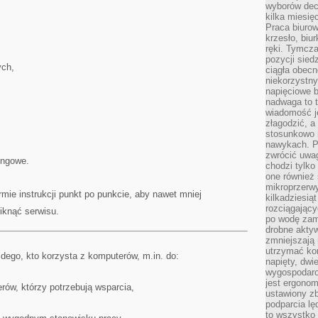
wyborów dec
kilka miesięc
Praca biurow
krzesło, biu
ręki. Tymcz
pozycji sied
ych,
ciągła obec
niekorzystny
napięciowe 
nadwaga to 
wiadomość j
złagodzić, a
stosunkowo 
nawykach. P
zwrócić uwag
ingowe.
chodzi tylko
one również
mikroprzerwy
rmie instrukcji punkt po punkcie, aby nawet mniej
kilkadziesią
rozciągający
iknąć serwisu.
po wodę zam
drobne aktyw
zmniejszają
utrzymać kon
żdego, kto korzysta z komputerów, m.in. do:
napięty, dwi
wygospodar
jest ergonom
ów, którzy potrzebują wsparcia,
ustawiony zb
podparcia lę
to wszystko 