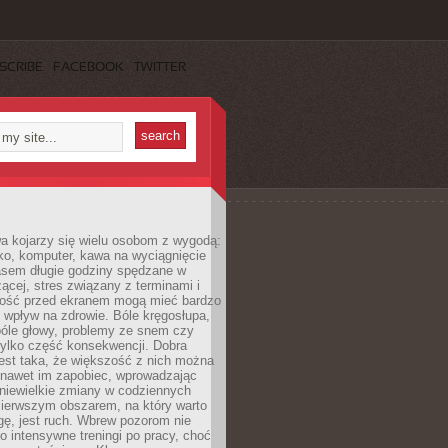
SCRIBE
FACEBOOK
TWITTER
a kojarzy się wielu osobom z wygodą:
rko, komputer, kawa na wyciągnięcie
asem długie godziny spędzane w
zącej, stres związany z terminami i
ność przed ekranem mogą mieć bardzo
 wpływ na zdrowie. Bóle kręgosłupa,
bóle głowy, problemy ze snem czy
tylko część konsekwencji. Dobra
est taka, że większość z nich można
 nawet im zapobiec, wprowadzając
niewielkie zmiany w codziennych
ierwszym obszarem, na który warto
ę, jest ruch. Wbrew pozorom nie
 o intensywne treningi po pracy, choć