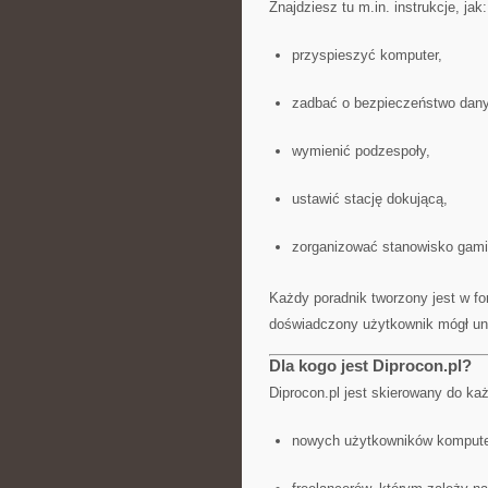
Znajdziesz tu m.in. instrukcje, jak:
przyspieszyć komputer,
zadbać o bezpieczeństwo dan
wymienić podzespoły,
ustawić stację dokującą,
zorganizować stanowisko gam
Każdy poradnik tworzony jest w fo
doświadczony użytkownik mógł un
Dla kogo jest Diprocon.pl?
Diprocon.pl jest skierowany do ka
nowych użytkowników komputer