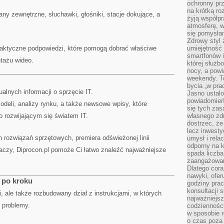
ochronny pr
na krótką r
any zewnętrzne, słuchawki, głośniki, stacje dokujące, a
żyją współp
atmosferę, w 
się pomysłam
Zdrowy styl 
aktyczne podpowiedzi, które pomogą dobrać właściwe
umiejętność
smartfonów i
ntażu wideo.
której służ
nocy, a pow
weekendy. T
bycia „w pra
ualnych informacji o sprzęcie IT.
Jasno ustalo
powiadomień
deli, analizy rynku, a także newsowe wpisy, które
się tych zas
 rozwijającym się światem IT.
własnego zd
dostrzec, że
lecz inwesty
h rozwiązań sprzętowych, premiera odświeżonej linii
umysł i relac
odporny na k
aczy, Diprocon.pl pomoże Ci łatwo znaleźć najważniejsze
spada liczba
zaangażowan
Dlatego cora
nawyki, ofer
k po kroku
godziny pra
konsultacji 
ci, ale także rozbudowany dział z instrukcjami, w których
najważniejs
 problemy.
codzienności
w sposobie r
o czas poza