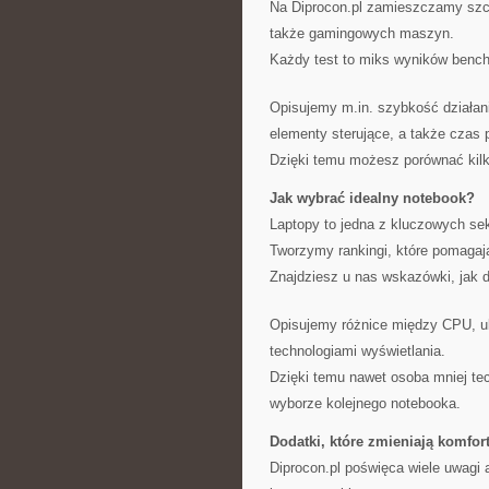
Na Diprocon.pl zamieszczamy szcz
także gamingowych maszyn.
Każdy test to miks wyników bench
Opisujemy m.in. szybkość działani
elementy sterujące, a także czas p
Dzięki temu możesz porównać kilka
Jak wybrać idealny notebook?
Laptopy to jedna z kluczowych sek
Tworzymy rankingi, które pomagają
Znajdziesz u nas wskazówki, jak
Opisujemy różnice między CPU, uk
technologiami wyświetlania.
Dzięki temu nawet osoba mniej te
wyborze kolejnego notebooka.
Dodatki, które zmieniają komfor
Diprocon.pl poświęca wiele uwagi