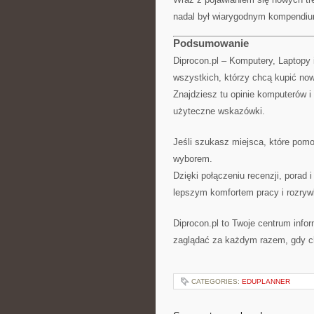
nadal był wiarygodnym kompendiu
Podsumowanie
Diprocon.pl – Komputery, Laptopy 
wszystkich, którzy chcą kupić now
Znajdziesz tu opinie komputerów i
użyteczne wskazówki.
Jeśli szukasz miejsca, które pomo
wyborem.
Dzięki połączeniu recenzji, porad
lepszym komfortem pracy i rozryw
Diprocon.pl to Twoje centrum info
zaglądać za każdym razem, gdy ch
CATEGORIES:
EDUPLANNER