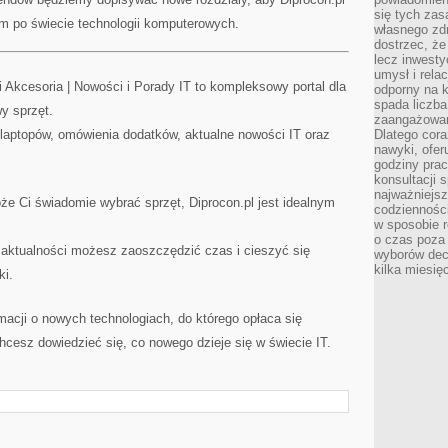
się tych zas
m po świecie technologii komputerowych.
własnego zd
dostrzec, że
lecz inwesty
umysł i relac
i Akcesoria | Nowości i Porady IT to kompleksowy portal dla
odporny na k
spada liczba
y sprzęt.
zaangażowan
 laptopów, omówienia dodatków, aktualne nowości IT oraz
Dlatego cora
nawyki, ofer
godziny pra
konsultacji 
najważniejs
że Ci świadomie wybrać sprzęt, Diprocon.pl jest idealnym
codzienności
w sposobie r
o czas poza
 i aktualności możesz zaoszczędzić czas i cieszyć się
wyborów dec
kilka miesięc
ki.
rmacji o nowych technologiach, do którego opłaca się
cesz dowiedzieć się, co nowego dzieje się w świecie IT.