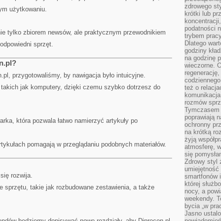
zdrowego sty
ym użytkowaniu.
krótki lub p
koncentracji
podatności 
 nie tylko zbiorem newsów, ale praktycznym przewodnikiem
trybem prac
Dlatego wart
 odpowiedni sprzęt.
godziny kład
na godzinę p
n.pl?
wieczorne. 
regenerację,
.pl, przygotowaliśmy, by nawigacja było intuicyjne.
codziennego
, takich jak komputery, dzięki czemu szybko dotrzesz do
też o relacj
komunikacja
rozmów sprz
Tymczasem do
poprawiają n
arka, która pozwala łatwo namierzyć artykuły po
ochronny pr
na krótką r
żyją współp
tykułach pomagają w przeglądaniu podobnych materiałów.
atmosferę, w 
się pomysłam
Zdrowy styl 
umiejętność
 się rozwija.
smartfonów i
której służ
 sprzętu, takie jak rozbudowane zestawienia, a także
nocy, a pow
weekendy. T
bycia „w pra
Jasno ustalo
endów będziemy dopisywać nowe rozdziały, aby Diprocon.pl
powiadomień