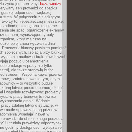
lu życia jest sen. Zbyt
baza wiedzy
rzerywany sen prowadzi do spadku
, gorszej odporności i większej
na stres. W połączeniu z siedzącym
y tworzy to niebezpieczną mieszankę.
o zadbać o higienę snu: regularne
zenia się spać, ograniczenie ekranów
rzed snem, wyciszające rytuały
Organizm, który ma czas na
 dużo lepiej znosi wyzwania dnia
. Pracownik biurowy powinien pamiętać
ach społecznych. Izolacja przy biurku,
 wyłącznie mailowa i brak prawdziwych
yjają poczuciu osamotnienia.
bre relacje w pracy nie tylko
astrój, ale także stanowią bufor
zed stresem. Wspólna kawa, przerwa
ozmowę, zainteresowanie tym, czym
racownicy – to wszystko buduje
której łatwiej prosić o pomoc, dzielić
i i wspólnie rozwiązywać problemy.
życia w pracy biurowej to również
 wyznaczania granic. W dobie
 pracy zdalnej łatwo o sytuację, w
bowe maile sprawdzane są późno w
iadomienia „wpadają” nawet w
o prowadzi do chronicznego poczucia
cy” i utrudnia prawdziwy odpoczynek.
ne godziny dostępności, wyłączanie
 poza nimi i konsekwentne trzymanie