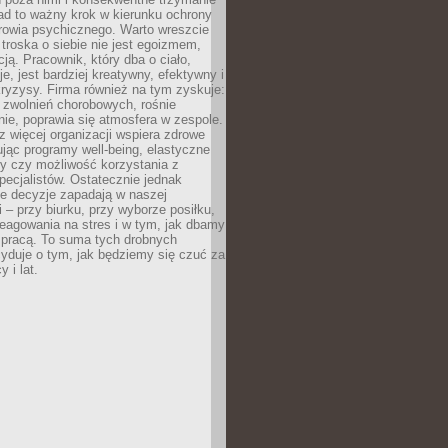
ad to ważny krok w kierunku ochrony
rowia psychicznego. Warto wreszcie
 troska o siebie nie jest egoizmem,
cją. Pracownik, który dba o ciało,
je, jest bardziej kreatywny, efektywny i
ryzysy. Firma również na tym zyskuje:
 zwolnień chorobowych, rośnie
ie, poprawia się atmosfera w zespole.
z więcej organizacji wspiera zdrowe
ując programy well-being, elastyczne
cy czy możliwość korzystania z
specjalistów. Ostatecznie jednak
ze decyzje zapadają w naszej
 – przy biurku, przy wyborze posiłku,
eagowania na stres i w tym, jak dbamy
 pracą. To suma tych drobnych
yduje o tym, jak będziemy się czuć za
y i lat.