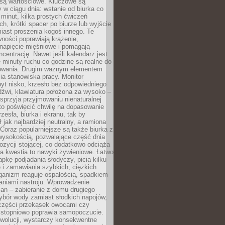
 są wartościowe. Kluczowe są
 w ciągu dnia: wstanie od biurka co
t minut, kilka prostych ćwiczeń
ch, krótki spacer po biurze lub wyjście
iast proszenia kogoś innego. Te
ności poprawiają krążenie,
 napięcie mięśniowe i pomagają
centrację. Nawet jeśli kalendarz jest
e minuty ruchu co godzinę są realne do
owania. Drugim ważnym elementem
ia stanowiska pracy. Monitor
yt nisko, krzesło bez odpowiedniego
dźwi, klawiatura położona za wysoko –
sprzyja przyjmowaniu nienaturalnej
to poświęcić chwilę na dopasowanie
zesła, biurka i ekranu, tak by
ł jak najbardziej neutralny, a ramiona
 Coraz popularniejsze są także biurka z
wysokością, pozwalające część dnia
zycji stojącej, co dodatkowo odciąża
na kwestia to nawyki żywieniowe. Łatwo
pkę podjadania słodyczy, picia kilku
 i zamawiania szybkich, ciężkich
ganizm reaguje ospałością, spadkiem
haniami nastroju. Wprowadzenie
an – zabieranie z domu drugiego
ybór wody zamiast słodkich napojów,
 części przekąsek owocami czy
 stopniowo poprawia samopoczucie.
ewolucji, wystarczy konsekwentne