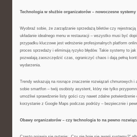
Technologia w służbie organizatorów – nowoczesne systemy 
Wyobraź sobie, że zarządzanie sprzedażą biletów czy rejestracj
układanie idealnego menu w restauracji – wszystko musi być dopi
przypadku kluczowe jest wdrożenie profesjonalnych platform onlin
proces sprzedaży i eliminują ryzyko błędów. Takie systemy to jak
pozwalają zaoszczędzić czas, ograniczyć chaos i dają pełną kont
wydarzenia.
Trendy wskazują na rosnące znaczenie rozwiązań chmurowych i a
sobie smartfon – twój osobisty asystent, który nie tylko przypomn
umożliwi sprawdzenie listy gości czy nawet zdalne potwierdzenie 
korzystanie z Google Maps podczas podróży – bezpiecznie i pewni
Obawy organizatorów – czy technologia to na pewno rozwiąz
Często pojawia się pytanie: „Czy nie boję się awarii systemu?” alb