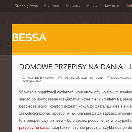
Archiwum
Mateusz
Minuty
Nawrocky
Red
Strona główna
BESSA
DOMOWE PRZEPISY NA DANIA – 
POSTED BY ADMIN
POSTED ON CZE - 19 - 2025
MOŻLIWOŚĆ 
WYŁĄCZONA
W świecie organizacji wydarzeń, koncertów czy wystaw muzealn
sięgać po nowoczesne rozwiązania, które nie tylko ułatwiają pracę
bezpieczeństwo i komfort uczestników. Czy zastanawiałeś się kie
zrewolucjonizować sposób, w jaki planujesz i zarządzasz swoimi
to z perspektywy biznesu – bo przecież podobnie jak w przypadk
przepisy na dania
, tutaj także liczy się precyzja, szybki dostęp do