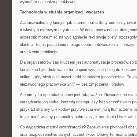
wybrać te najbardziej efektywne.
Technologia w służbie organizacji wydarzeń
Zastanawiałeś się kiedyś, jak internet i smartfony odmieniły świ
o własnym cyfrowym asystencie. W dobie powszechnej dostępno
uczestnik może mieć na wyciągnięcie ręki swoje bilety, szczegó
obiektu. To jak posiadanie małego centrum dowodzenia — wszyst
urządzenia mobilnego.
Dla organizatorów zaś kluczem jest automatyzacja procesów sprze
konieczne było drukowanie ton papierowych list i bieg do kioskó
online, który obsługuje nawet setki zamówień jednocześnie. To ja
niezawodnego pracownika 24/7 — bez zmęczenia i błędów.
Ale nie tylko sprzedaż biletów jest tutaj ważna. Nowoczesne sys
zarządzanie logistyką, kontrolą dostępu czy bezpieczeństwem p
przykład skanery QR kodów przy wejściu eliminują tłumaczenie p
to jak mieć własny personalny ochroniarz, który działa błyskawicz
Co najbardziej martwi organizatorów?
Zapewnienie płynności obs
oraz bezpieczeństwo danych uczestników. Obawy te można jedna