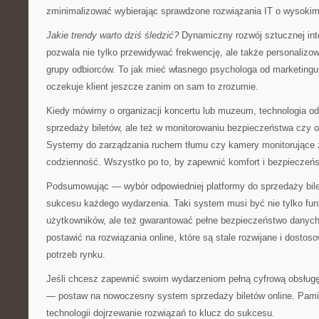
zminimalizować wybierając sprawdzone rozwiązania IT o wysoki
Jakie trendy warto dziś śledzić?
Dynamiczny rozwój sztucznej intel
pozwala nie tylko przewidywać frekwencję, ale także personalizo
grupy odbiorców. To jak mieć własnego psychologa od marketing
oczekuje klient jeszcze zanim on sam to zrozumie.
Kiedy mówimy o organizacji koncertu lub muzeum, technologia odg
sprzedaży biletów, ale też w monitorowaniu bezpieczeństwa czy op
Systemy do zarządzania ruchem tłumu czy kamery monitorujące z 
codzienność. Wszystko po to, by zapewnić komfort i bezpieczeń
Podsumowując — wybór odpowiedniej platformy do sprzedaży bil
sukcesu każdego wydarzenia. Taki system musi być nie tylko funkc
użytkowników, ale też gwarantować pełne bezpieczeństwo danych 
postawić na rozwiązania online, które są stale rozwijane i dost
potrzeb rynku.
Jeśli chcesz zapewnić swoim wydarzeniom pełną cyfrową obsług
— postaw na nowoczesny system sprzedaży biletów online. Pami
technologii dojrzewanie rozwiązań to klucz do sukcesu.