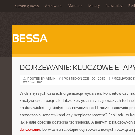
Archiwum
Mateusz
Minuty
Nawrocky
Red
Strona główna
BESSA
DOJRZEWANIE: KLUCZOWE ETAPY
POSTED BY ADMIN
POSTED ON CZE - 20 - 2025
MOŻLIWOŚĆ 
WYŁĄCZONA
W dzisiejszych czasach organizacja wydarzeń, koncertów czy m
kreatywności i pasji, ale także korzystania z najnowszych techn
zastanawiałeś się kiedyś, jak nowoczesne IT może usprawnić pro
zarządzania uczestnikami czy bezpieczeństwem? Jeśli tak, to ko
jakie daje obecnie dostępna technologia. A jednym z kluczowych 
dojrzewanie
, bo właśnie na etapie dojrzewania nowych rozwiązań 