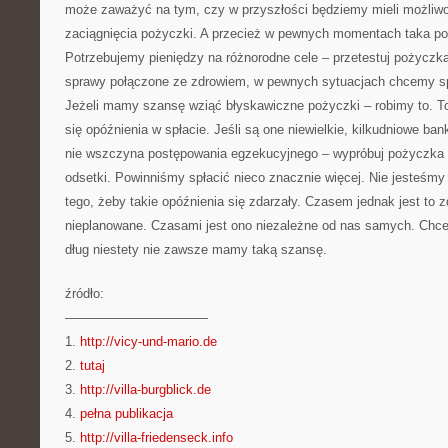
może zaważyć na tym, czy w przyszłości będziemy mieli możliwo
zaciągnięcia pożyczki. A przecież w pewnych momentach taka p
Potrzebujemy pieniędzy na różnorodne cele – przetestuj pożycz
sprawy połączone ze zdrowiem, w pewnych sytuacjach chcemy sp
Jeżeli mamy szansę wziąć błyskawiczne pożyczki – robimy to. To
się opóźnienia w spłacie. Jeśli są one niewielkie, kilkudniowe ba
nie wszczyna postępowania egzekucyjnego – wypróbuj pożyczka od
odsetki. Powinniśmy spłacić nieco znacznie więcej. Nie jesteśmy
tego, żeby takie opóźnienia się zdarzały. Czasem jednak jest to 
nieplanowane. Czasami jest ono niezależne od nas samych. Chce
dług niestety nie zawsze mamy taką szansę.
źródło:
———————————
1.
http://vicy-und-mario.de
2.
tutaj
3.
http://villa-burgblick.de
4.
pełna publikacja
5.
http://villa-friedenseck.info