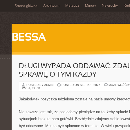
Archiwum
Mateusz
Minuty
Nawrocky
Red
Strona główna
BESSA
DŁUGI WYPADA ODDAWAĆ. ZDAJ
SPRAWĘ O TYM KAŻDY
POSTED BY ADMIN
POSTED ON SIE - 27 - 2025
MOŻLIWOŚĆ 
WYŁĄCZONA
Jakakolwiek pożyczka udzielona zostaje na bazie umowy kredyto
Nie zawsze jest tak, że posiadamy pieniądze na to, żeby spłacić
sytuacjach brakuje nam gotówki. Bezbłędnie zdajemy sobie kwest
być oddawane. Muszą być spłacane w terminie. W wielu przypadk