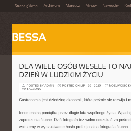
Archiwum
Mateusz
Minuty
Nawrocky
Red
Strona główna
BESSA
DLA WIELE OSÓB WESELE TO NAJ
DZIEŃ W LUDZKIM ŻYCIU
POSTED BY ADMIN
POSTED ON LIP - 29 - 2025
MOŻLIWOŚĆ 
WYŁĄCZONA
Gastronomia jest dziedziną ekonomii, która prężnie się rozwija i
fenomenalną pamiątką przez długie lata wspólnego życia. Wpadnij
zaproszenia ślubne. Dziś fotografa też wolno odszukać za pośred
wpiszemy w wyszukiwarce hasło profesjonalna fotografia ślubna.