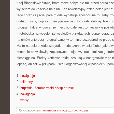
tutaj Błogosławieństwo, które może odbyć się tuż przed opuszcze
wyjściem do kościoła na ślub. Ten rewelacyjny dzień pełen jest s
tego coraz częściej para młoda wypatruje sposobu na to, żeby tr
grafik, choćby poprzez zrezygnowanie z fotografii ślubnej. Nie cho
fotografii takiej w ogóle nie mieć, bo dalej jest to niezwykle poż
– fotobudka na wesele. Ze względów przydatnych jednak coraz cz
na umówienie sesji fotograficznej w terminie bezpośrednio przed ś
Ma to na celu przede wszystkim odciążenie w dniu ślubu, jakkolw
znacznie prawidłowiej zaplanować sesję i wybrać lokalizację, któ
nieosiągalna. Efekty końcowe takiej sesji są w następstwie tego 
lepsze, aniżeli w przypadku sesji organizowanej w pośpiechu po
1.
nawigacja
2.
felietony
3.
http://drk-flammersfeld.de/spis-tresci
4.
nawigacja
5.
wpisy
CATEGORIES:
PROGRAMY I NARZĘDZIA GRAFICZNE