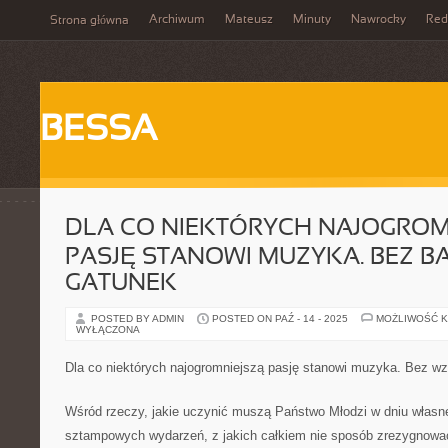
Archiwum
Mateusz
Minuty
Nawrocky
Red
Strona główna
BESSA
DLA CO NIEKTÓRYCH NAJOGROM
PASJĘ STANOWI MUZYKA. BEZ B
GATUNEK
POSTED BY ADMIN
POSTED ON PAŹ - 14 - 2025
MOŻLIWOŚĆ 
WYŁĄCZONA
Dla co niektórych najogromniejszą pasję stanowi muzyka. Bez w
Wśród rzeczy, jakie uczynić muszą Państwo Młodzi w dniu własne
sztampowych wydarzeń, z jakich całkiem nie sposób zrezygnować