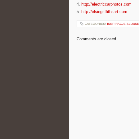
4.
http://electriccarphotos.com
5.
http://elsiegriffithsart.com
CATEGORIES:
INSPIRACJE ŚLUBN
Comments are closed.