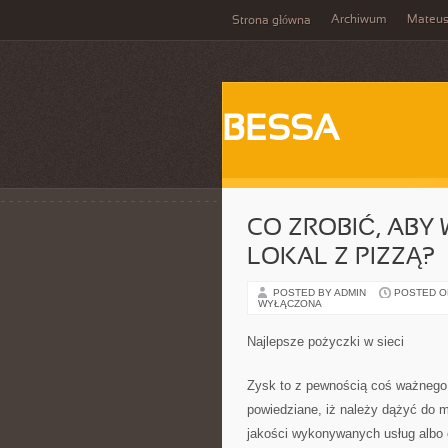
Archiwum
Mateu
Strona główna
BESSA
CO ZROBIĆ, AB
LOKAL Z PIZZĄ?
POSTED BY ADMIN
POSTED ON 
WYŁĄCZONA
Najlepsze pożyczki w sieci
Zysk to z pewnością coś ważnego 
powiedziane, iż należy dążyć do 
jakości wykonywanych usług albo o