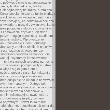
to poświęcić chwilę na dopasowanie
zesła, biurka i ekranu, tak by
ł jak najbardziej neutralny, a ramiona
 Coraz popularniejsze są także biurka z
wysokością, pozwalające część dnia
zycji stojącej, co dodatkowo odciąża
na kwestia to nawyki żywieniowe. Łatwo
pkę podjadania słodyczy, picia kilku
 i zamawiania szybkich, ciężkich
ganizm reaguje ospałością, spadkiem
haniami nastroju. Wprowadzenie
an – zabieranie z domu drugiego
ybór wody zamiast słodkich napojów,
 części przekąsek owocami czy
 stopniowo poprawia samopoczucie.
ewolucji, wystarczy konsekwentne
 mniej korzystnych wyborów na trochę
można również pomijać wpływu stresu.
a wiąże się często z dużą
nością, presją czasu i kontaktami z
entami czy współpracownikami.
stres odbija się na układzie nerwowym,
wym i hormonalnym. Dlatego tak
ozwijanie umiejętności radzenia sobie z
krótkie ćwiczenia oddechowe w
echniki relaksacyjne, uważność, a
ść o równowagę między życiem
 prywatnym. Nawet kilka minut
oddechu może zadziałać jak reset dla
go umysłu. Istotnym sojusznikiem