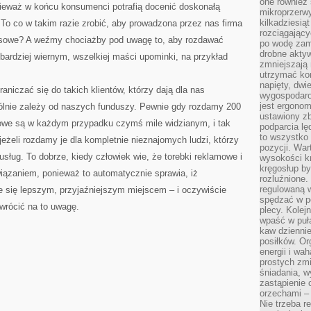
one również
ieważ w końcu konsumenci potrafią docenić doskonałą
mikroprzerwy
kilkadziesią
. To co w takim razie zrobić, aby prowadzona przez nas firma
rozciągający
ansowe? A weźmy chociażby pod uwagę to, aby rozdawać
po wodę zam
drobne aktyw
bardziej wiernym, wszelkiej maści upominki, na przykład
zmniejszają
utrzymać kon
napięty, dwi
niczać się do takich klientów, którzy dają dla nas
wygospodar
jest ergonom
ólnie zależy od naszych funduszy. Pewnie gdy rozdamy 200
ustawiony zb
owe są w każdym przypadku czymś mile widzianym, i tak
podparcia lę
to wszystko 
jeżeli rozdamy je dla kompletnie nieznajomych ludzi, którzy
pozycji. War
usług. To dobrze, kiedy człowiek wie, że torebki reklamowe i
wysokości kr
kręgosłup by
iązaniem, ponieważ to automatycznie sprawia, iż
rozluźnione.
regulowaną 
e się lepszym, przyjaźniejszym miejscem – i oczywiście
spędzać w po
zwrócić na to uwagę.
plecy. Kolej
wpaść w puła
kaw dziennie
posiłków. Or
energii i wa
prostych zmi
śniadania, w
zastąpienie
orzechami –
Nie trzeba r