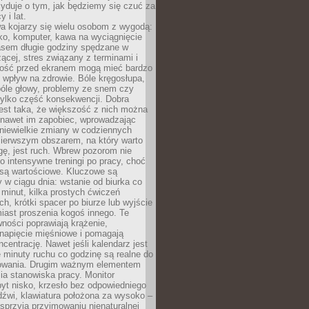
yduje o tym, jak będziemy się czuć za
y i lat.
a kojarzy się wielu osobom z wygodą:
rko, komputer, kawa na wyciągnięcie
asem długie godziny spędzane w
zącej, stres związany z terminami i
ność przed ekranem mogą mieć bardzo
 wpływ na zdrowie. Bóle kręgosłupa,
bóle głowy, problemy ze snem czy
tylko część konsekwencji. Dobra
est taka, że większość z nich można
 nawet im zapobiec, wprowadzając
niewielkie zmiany w codziennych
ierwszym obszarem, na który warto
ę, jest ruch. Wbrew pozorom nie
 o intensywne treningi po pracy, choć
 są wartościowe. Kluczowe są
 w ciągu dnia: wstanie od biurka co
t minut, kilka prostych ćwiczeń
ch, krótki spacer po biurze lub wyjście
iast proszenia kogoś innego. Te
ności poprawiają krążenie,
 napięcie mięśniowe i pomagają
centrację. Nawet jeśli kalendarz jest
e minuty ruchu co godzinę są realne do
owania. Drugim ważnym elementem
ia stanowiska pracy. Monitor
yt nisko, krzesło bez odpowiedniego
dźwi, klawiatura położona za wysoko –
sprzyja przyjmowaniu nienaturalnej