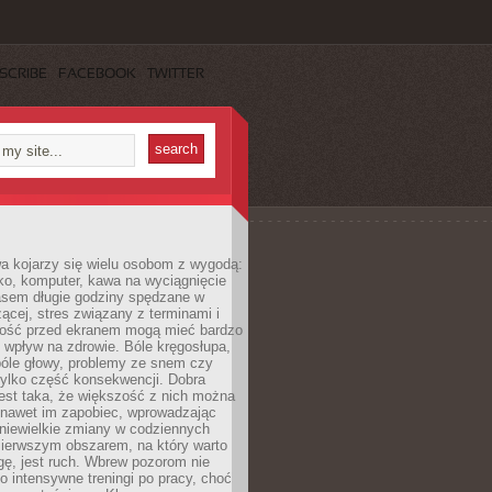
SCRIBE
FACEBOOK
TWITTER
a kojarzy się wielu osobom z wygodą:
rko, komputer, kawa na wyciągnięcie
asem długie godziny spędzane w
zącej, stres związany z terminami i
ność przed ekranem mogą mieć bardzo
 wpływ na zdrowie. Bóle kręgosłupa,
bóle głowy, problemy ze snem czy
tylko część konsekwencji. Dobra
est taka, że większość z nich można
 nawet im zapobiec, wprowadzając
niewielkie zmiany w codziennych
ierwszym obszarem, na który warto
ę, jest ruch. Wbrew pozorom nie
 o intensywne treningi po pracy, choć