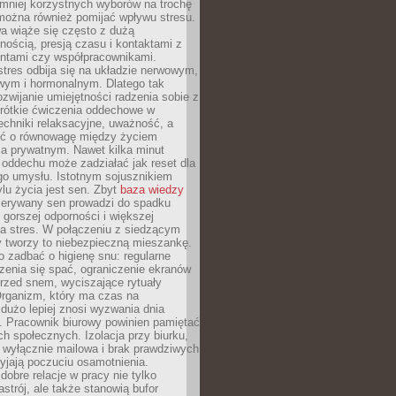
 mniej korzystnych wyborów na trochę
można również pomijać wpływu stresu.
a wiąże się często z dużą
nością, presją czasu i kontaktami z
entami czy współpracownikami.
stres odbija się na układzie nerwowym,
wym i hormonalnym. Dlatego tak
ozwijanie umiejętności radzenia sobie z
krótkie ćwiczenia oddechowe w
echniki relaksacyjne, uważność, a
ść o równowagę między życiem
 prywatnym. Nawet kilka minut
oddechu może zadziałać jak reset dla
go umysłu. Istotnym sojusznikiem
lu życia jest sen. Zbyt
baza wiedzy
rzerywany sen prowadzi do spadku
, gorszej odporności i większej
na stres. W połączeniu z siedzącym
y tworzy to niebezpieczną mieszankę.
o zadbać o higienę snu: regularne
zenia się spać, ograniczenie ekranów
rzed snem, wyciszające rytuały
Organizm, który ma czas na
 dużo lepiej znosi wyzwania dnia
. Pracownik biurowy powinien pamiętać
ach społecznych. Izolacja przy biurku,
 wyłącznie mailowa i brak prawdziwych
yjają poczuciu osamotnienia.
bre relacje w pracy nie tylko
astrój, ale także stanowią bufor