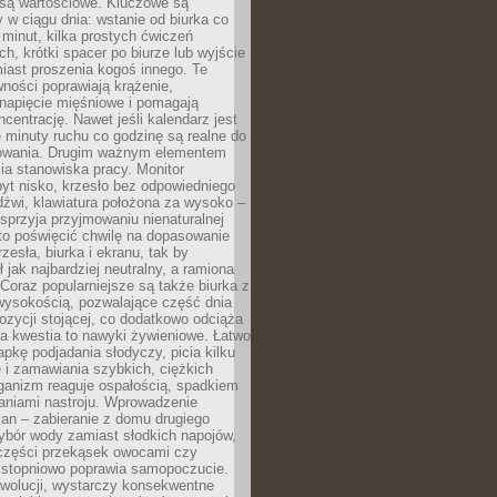
 są wartościowe. Kluczowe są
 w ciągu dnia: wstanie od biurka co
t minut, kilka prostych ćwiczeń
ch, krótki spacer po biurze lub wyjście
iast proszenia kogoś innego. Te
ności poprawiają krążenie,
 napięcie mięśniowe i pomagają
centrację. Nawet jeśli kalendarz jest
e minuty ruchu co godzinę są realne do
owania. Drugim ważnym elementem
ia stanowiska pracy. Monitor
yt nisko, krzesło bez odpowiedniego
dźwi, klawiatura położona za wysoko –
sprzyja przyjmowaniu nienaturalnej
to poświęcić chwilę na dopasowanie
zesła, biurka i ekranu, tak by
ł jak najbardziej neutralny, a ramiona
 Coraz popularniejsze są także biurka z
wysokością, pozwalające część dnia
zycji stojącej, co dodatkowo odciąża
na kwestia to nawyki żywieniowe. Łatwo
pkę podjadania słodyczy, picia kilku
 i zamawiania szybkich, ciężkich
ganizm reaguje ospałością, spadkiem
haniami nastroju. Wprowadzenie
an – zabieranie z domu drugiego
ybór wody zamiast słodkich napojów,
 części przekąsek owocami czy
 stopniowo poprawia samopoczucie.
ewolucji, wystarczy konsekwentne