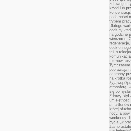
zdrowego sty
krótki lub p
koncentracji
podatności 
trybem prac
Dlatego wart
godziny kład
na godzinę p
wieczorne. 
regenerację,
codziennego
też o relacj
komunikacja
rozmów sprz
Tymczasem do
poprawiają n
ochronny pr
na krótką r
żyją współp
atmosferę, w 
się pomysłam
Zdrowy styl 
umiejętność
smartfonów i
której służ
nocy, a pow
weekendy. T
bycia „w pra
Jasno ustalo
powiadomień