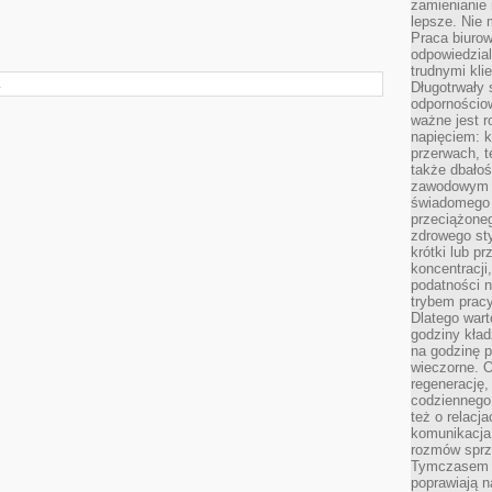
zamienianie
lepsze. Nie 
Praca biurow
odpowiedzial
trudnymi kli
E
Długotrwały 
odpornościo
ważne jest r
napięciem: 
przerwach, t
także dbało
zawodowym a
świadomego 
przeciążone
zdrowego sty
krótki lub p
koncentracji
podatności 
trybem prac
Dlatego wart
godziny kład
na godzinę p
wieczorne. 
regenerację,
codziennego
też o relacj
komunikacja
rozmów sprz
Tymczasem do
poprawiają n