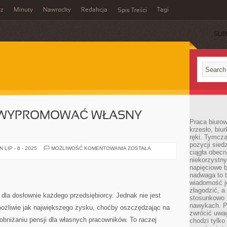
sz
Minuty
Nawrocky
Redakcja
Tagi
Spis Treści
SUB
Y WYPROMOWAĆ WŁASNY
Praca biurow
krzesło, biu
ręki. Tymcz
pozycji sied
CO
LIP - 6 - 2025
MOŻLIWOŚĆ KOMENTOWANIA
ZOSTAŁA
ciągła obec
ZROBIĆ,
ABY
niekorzystny
WYPROMOWAĆ
napięciowe 
WŁASNY
nadwaga to 
LOKAL
Z
wiadomość j
PIZZĄ?
złagodzić, a
dla dosłownie każdego przedsiębiorcy. Jednak nie jest
stosunkowo 
nawykach. P
możliwie jak największego zysku, choćby oszczędzając na
zwrócić uwag
bniżaniu pensji dla własnych pracowników. To raczej
chodzi tylko