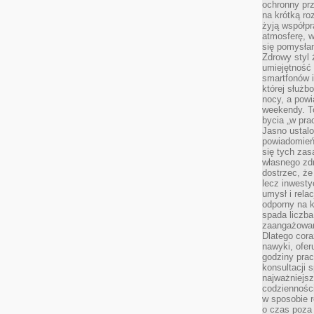
ochronny pr
na krótką r
żyją współp
atmosferę, w 
się pomysłam
Zdrowy styl 
umiejętność
smartfonów i
której służ
nocy, a pow
weekendy. T
bycia „w pra
Jasno ustalo
powiadomień
się tych zas
własnego zd
dostrzec, że
lecz inwesty
umysł i relac
odporny na k
spada liczba
zaangażowan
Dlatego cora
nawyki, ofer
godziny pra
konsultacji 
najważniejs
codzienności
w sposobie r
o czas poza