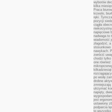
wyborów dec
kilka miesięc
Praca biurow
krzesło, biu
ręki. Tymcz
pozycji sied
ciągła obec
niekorzystny
napięciowe 
nadwaga to 
wiadomość j
złagodzić, a
stosunkowo 
nawykach. P
zwrócić uwag
chodzi tylko
one również
mikroprzerwy
kilkadziesią
rozciągający
po wodę zam
drobne aktyw
zmniejszają
utrzymać kon
napięty, dwi
wygospodar
jest ergonom
ustawiony zb
podparcia lę
to wszystko 