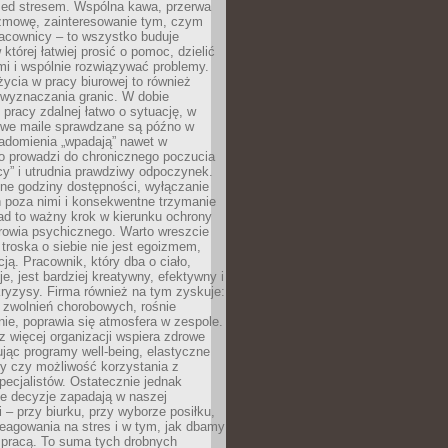
zed stresem. Wspólna kawa, przerwa
ozmowę, zainteresowanie tym, czym
racownicy – to wszystko buduje
której łatwiej prosić o pomoc, dzielić
i i wspólnie rozwiązywać problemy.
życia w pracy biurowej to również
 wyznaczania granic. W dobie
 pracy zdalnej łatwo o sytuację, w
bowe maile sprawdzane są późno w
iadomienia „wpadają” nawet w
o prowadzi do chronicznego poczucia
cy” i utrudnia prawdziwy odpoczynek.
ne godziny dostępności, wyłączanie
 poza nimi i konsekwentne trzymanie
ad to ważny krok w kierunku ochrony
rowia psychicznego. Warto wreszcie
 troska o siebie nie jest egoizmem,
cją. Pracownik, który dba o ciało,
je, jest bardziej kreatywny, efektywny i
ryzysy. Firma również na tym zyskuje:
 zwolnień chorobowych, rośnie
ie, poprawia się atmosfera w zespole.
z więcej organizacji wspiera zdrowe
ując programy well-being, elastyczne
cy czy możliwość korzystania z
specjalistów. Ostatecznie jednak
ze decyzje zapadają w naszej
 – przy biurku, przy wyborze posiłku,
eagowania na stres i w tym, jak dbamy
 pracą. To suma tych drobnych