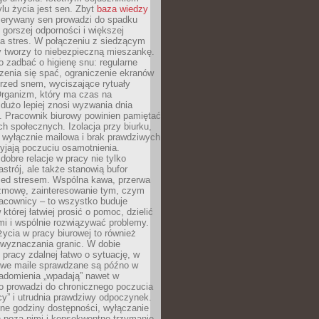
lu życia jest sen. Zbyt
baza wiedzy
rzerywany sen prowadzi do spadku
, gorszej odporności i większej
na stres. W połączeniu z siedzącym
y tworzy to niebezpieczną mieszankę.
o zadbać o higienę snu: regularne
zenia się spać, ograniczenie ekranów
rzed snem, wyciszające rytuały
Organizm, który ma czas na
 dużo lepiej znosi wyzwania dnia
. Pracownik biurowy powinien pamiętać
ach społecznych. Izolacja przy biurku,
 wyłącznie mailowa i brak prawdziwych
yjają poczuciu osamotnienia.
bre relacje w pracy nie tylko
astrój, ale także stanowią bufor
zed stresem. Wspólna kawa, przerwa
ozmowę, zainteresowanie tym, czym
racownicy – to wszystko buduje
której łatwiej prosić o pomoc, dzielić
i i wspólnie rozwiązywać problemy.
życia w pracy biurowej to również
 wyznaczania granic. W dobie
 pracy zdalnej łatwo o sytuację, w
bowe maile sprawdzane są późno w
iadomienia „wpadają” nawet w
o prowadzi do chronicznego poczucia
cy” i utrudnia prawdziwy odpoczynek.
ne godziny dostępności, wyłączanie
 poza nimi i konsekwentne trzymanie