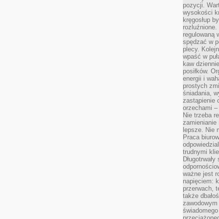
pozycji. War
wysokości kr
kręgosłup by
rozluźnione.
regulowaną 
spędzać w po
plecy. Kolej
wpaść w puła
kaw dziennie
posiłków. Or
energii i wa
prostych zmi
śniadania, w
zastąpienie
orzechami –
Nie trzeba r
zamienianie
lepsze. Nie 
Praca biurow
odpowiedzial
trudnymi kli
Długotrwały 
odpornościo
ważne jest r
napięciem: 
przerwach, t
także dbało
zawodowym a
świadomego 
przeciążone