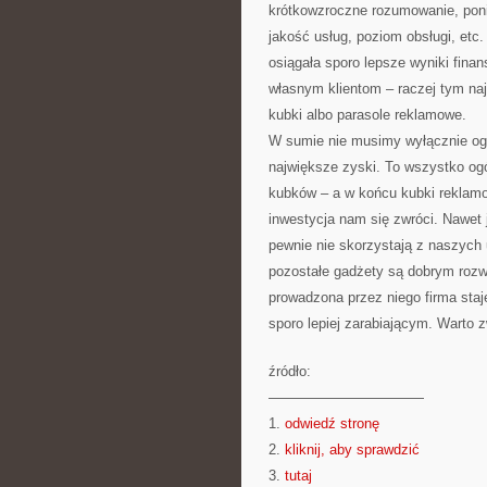
krótkowzroczne rozumowanie, pon
jakość usług, poziom obsługi, etc
osiągała sporo lepsze wyniki fin
własnym klientom – raczej tym naj
kubki albo parasole reklamowe.
W sumie nie musimy wyłącznie ogra
największe zyski. To wszystko og
kubków – a w końcu kubki reklam
inwestycja nam się zwróci. Nawet 
pewnie nie skorzystają z naszych 
pozostałe gadżety są dobrym rozw
prowadzona przez niego firma staj
sporo lepiej zarabiającym. Warto 
źródło:
———————————
1.
odwiedź stronę
2.
kliknij, aby sprawdzić
3.
tutaj