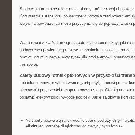
Środowisko naturalne także ‌może skorzystać z rozwoju budownict
Korzystanie z transportu⁤ powietrznego pozwala zredukować emisj
wpływ na powietrze, co⁢ może przyczynić się do poprawy jakości 
Warto‍ również zwrócić uwagę‍ na potencjał‌ ekonomiczny, jaki nie
budownictwa powietrznego. Nowe technologie i innowacje mogą s
oraz⁣ otworzyć zupełnie nowy rynek dla producentów i ‍operatorów
transportu.
Zalety budowy lotnisk pionowych w przyszłości trans
Lotniska pionowe, czyli tak zwane „vertiporty”, stanowią coraz bar
planowaniu przyszłości transportu powietrznego. Oferują one wiel
​poprawić efektywność i wygodę podróży. Jakie są główne korzyśc
Vertiporty pozwalają na skrócenie czasu podróży⁤ dzięki lokaliza
eliminując‍ potrzebę długich tras do tradycyjnych ⁢lotnisk.