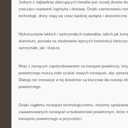
Jednym z najbardziej obiecujących trendów jest ​rozwój dronów d
znacząco‍ usprawnić logistykę i dostawy.⁢ Dzięki ‍zastosowaniu⁤ no
technologii, drony stają się coraz bardziej wydajne i ekonomiczne.
Wykorzystanie ‍lekkich i wytrzymałych ⁢materiałów, takich jak ko
aluminium, pozwala na zbudowanie lepszych ⁣konstrukcji ⁢lotniczyc
wytrzymałe, jak i lżejsze.
Wraz ‍z rosnącym zapotrzebowaniem na transport powietrzny, inż
powietrznego muszą stale ​szukać nowych rozwiązań,‍ aby spro
Dlatego też innowacje w tej dziedzinie są kluczowe dla rozwoju‍ ef
powietrznego.
Dzięki ciągłemu rozwojowi‍ technologicznemu,‌ możemy spodziewać
zaawansowanych rozwiązań w budownictwie powietrznym, które m
transportu powietrznego w przyszłości.