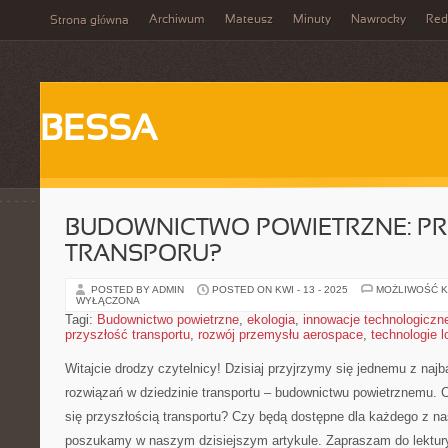
Archiwum
Mateusz
Minuty
Nawrocky
Red
Strona główna
BESSA
BUDOWNICTWO POWIETRZNE: P
TRANSPORU?
POSTED BY ADMIN
POSTED ON KWI - 13 - 2025
MOŻLIWOŚĆ 
WYŁĄCZONA
Tagi:
Budownictwo powietrzne
,
ekologia
,
innowacje technologiczn
przyszłość transportu
,
rozwój przemysłu aerospace
,
technologie l
Witajcie drodzy⁣ czytelnicy! ⁢Dzisiaj przyjrzymy ⁤się jednemu z naj
rozwiązań w dziedzinie transportu – budownictwu powietrznemu.​ 
się przyszłością transportu? Czy będą‌ dostępne ​dla każdego z⁢ n
poszukamy w naszym dzisiejszym ⁣artykule. Zapraszam do lektur