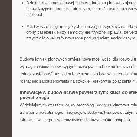
Dzięki ‌swojej kompaktowej budowie, lotniska pionowe zajmują
⁣do tradycyjnych terminali lotniczych, co może być ⁤kluczowe
miejskich.
Możliwość obsługi mniejszych i bardziej ‌elastycznych statków
⁢drony ⁢pasażerskie czy samoloty​ elektryczne, ⁢sprawia, że vert
przyszłościowe i zrównoważone pod‌ względem ekologicznym.
Budowa ‌lotnisk pionowych‌ otwiera nowe możliwości ⁣dla rozwoju tr
wymaga również‌ innowacyjnych rozwiązań architektonicznych i inf
jednak ​zastanowić ‍się nad potencjałem, jaki ⁢tkwi w takich obiek
rosnącego zapotrzebowania​ na​ szybkie⁣ i⁤ efektywne połączenia‌ 
Innowacje w budownictwie powietrznym: klucz do efe
powietrznego
W dzisiejszych czasach rozwój ‌technologii odgrywa kluczową rol
transportu powietrznego. Innowacje w⁤ budownictwie powietrznym st
⁢istotne, ⁣otwierając nowe możliwości dla ‌przyszłości transportu.