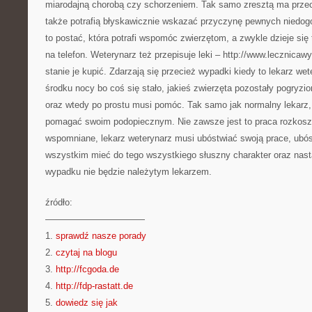
miarodajną chorobą czy schorzeniem. Tak samo zresztą ma przeci
także potrafią błyskawicznie wskazać przyczynę pewnych niedog
to postać, która potrafi wspomóc zwierzętom, a zwykle dzieje się 
na telefon. Weterynarz też przepisuje leki – http://www.lecznicaw
stanie je kupić. Zdarzają się przecież wypadki kiedy to lekarz we
środku nocy bo coś się stało, jakieś zwierzęta pozostały pogryzio
oraz wtedy po prostu musi pomóc. Tak samo jak normalny lekarz
pomagać swoim podopiecznym. Nie zawsze jest to praca rozkoszna
wspomniane, lekarz weterynarz musi ubóstwiać swoją prace, ubós
wszystkim mieć do tego wszystkiego słuszny charakter oraz nas
wypadku nie będzie należytym lekarzem.
źródło:
———————————
1.
sprawdź nasze porady
2.
czytaj na blogu
3.
http://fcgoda.de
4.
http://fdp-rastatt.de
5.
dowiedz się jak