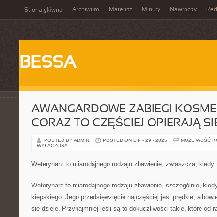
Archiwum
Mateusz
Minuty
Nawrocky
Red
Strona główna
BESSA
AWANGARDOWE ZABIEGI KOSME
CORAZ TO CZĘŚCIEJ OPIERAJĄ S
POSTED BY ADMIN
POSTED ON LIP - 29 - 2025
MOŻLIWOŚĆ 
WYŁĄCZONA
Weterynarz to miarodajnego rodzaju zbawienie, zwłaszcza, kiedy 
Weterynarz to miarodajnego rodzaju zbawienie, szczególnie, kiedy
kiepskiego. Jego przedsięwzięcie najczęściej jest prędkie, albowi
się dzieje. Przynajmniej jeśli są to dokuczliwości takie, które od 