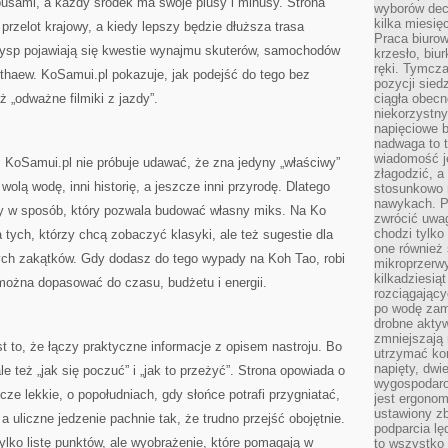
busami, a każdy środek ma swoje plusy i minusy. Strona
wyborów dec
kilka miesięc
przelot krajowy, a kiedy lepszy będzie dłuższa trasa
Praca biurow
ysp pojawiają się kwestie wynajmu skuterów, samochodów
krzesło, biu
ręki. Tymcz
thaew. KoSamui.pl pokazuje, jak podejść do tego bez
pozycji sied
 „odważne filmiki z jazdy”.
ciągła obec
niekorzystny
napięciowe 
nadwaga to 
wiadomość j
h. KoSamui.pl nie próbuje udawać, że zna jedyny „właściwy”
złagodzić, a
wolą wodę, inni historię, a jeszcze inni przyrodę. Dlatego
stosunkowo 
nawykach. P
ywy w sposób, który pozwala budować własny miks. Na Ko
zwrócić uwag
chodzi tylko
 tych, którzy chcą zobaczyć klasyki, ale też sugestie dla
one również
ch zakątków. Gdy dodasz do tego wypady na Koh Tao, robi
mikroprzerwy
kilkadziesią
 można dopasować do czasu, budżetu i energii.
rozciągający
po wodę zam
drobne aktyw
zmniejszają
 to, że łączy praktyczne informacje z opisem nastroju. Bo
utrzymać kon
napięty, dwi
ale też „jak się poczuć” i „jak to przeżyć”. Strona opowiada o
wygospodar
cze lekkie, o popołudniach, gdy słońce potrafi przygniatać,
jest ergonom
ustawiony zb
 a uliczne jedzenie pachnie tak, że trudno przejść obojętnie.
podparcia lę
tylko listę punktów, ale wyobrażenie, które pomagają w
to wszystko 