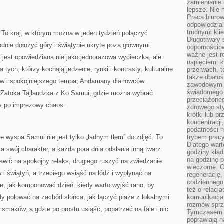
zamienianie
lepsze. Nie 
Praca biurow
odpowiedzial
trudnymi kli
 To kraj, w którym można w jeden tydzień połączyć
Długotrwały 
odnie dołożyć góry i świątynie ukryte poza głównymi
odpornościo
ważne jest r
 jest opowiedziana nie jako jednorazowa wycieczka, ale
napięciem: 
tych, którzy kochają jedzenie, rynki i kontrasty; kulturalne
przerwach, t
także dbało
tów i spokojniejszego tempa; Andamany dla łowców
zawodowym a
świadomego 
ie Zatoka Tajlandzka z Ko Samui, gdzie można wybrać
przeciążone
y po imprezowy chaos.
zdrowego sty
krótki lub p
koncentracji
podatności 
że wyspa Samui nie jest tylko „ładnym tłem” do zdjęć. To
trybem prac
Dlatego wart
a swój charakter, a każda pora dnia odsłania inną twarz
godziny kład
na godzinę p
wić na spokojny relaks, drugiego ruszyć na zwiedzanie
wieczorne. 
 świątyń, a trzeciego wsiąść na łódź i wypłynąć na
regenerację,
codziennego
e, jak komponować dzień: kiedy warto wyjść rano, by
też o relacj
y polować na zachód słońca, jak łączyć plaże z lokalnymi
komunikacja
rozmów sprz
 smaków, a gdzie po prostu usiąść, popatrzeć na fale i nic
Tymczasem do
poprawiają n