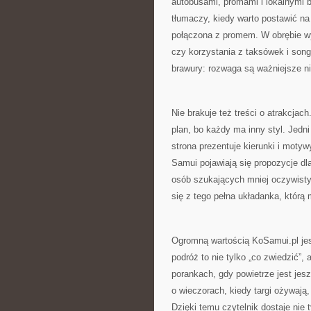
autobusami, promami i lokalnymi 
tłumaczy, kiedy warto postawić na 
połączona z promem. W obrębie w
czy korzystania z taksówek i song
brawury: rozwaga są ważniejsze niż
Nie brakuje też treści o atrakcjac
plan, bo każdy ma inny styl. Jedni 
strona prezentuje kierunki i mot
Samui pojawiają się propozycje dla
osób szukających mniej oczywisty
się z tego pełna układanka, którą
Ogromną wartością KoSamui.pl jest
podróż to nie tylko „co zwiedzić”, 
porankach, gdy powietrze jest jesz
o wieczorach, kiedy targi ożywają,
Dzięki temu czytelnik dostaje nie 