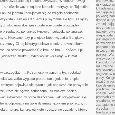
 przemieszczanie się i lokalne zwyczaje. W centrum uwagi
one również
mikroprzerwy
– ale równie ważne są inne kierunki i motywy, bo Tajlandia i
kilkadziesią
rozciągający
ży ani na jednym kadrującym się do zdjęcia zachodzie
po wodę zam
adżykistan. Ten opis KoSamui.pl wyróżnia się tym, że łączy
drobne aktyw
zmniejszają
stych sloganów dostajesz podejście oparte o porządek
utrzymać kon
nie przepłacać, jak unikać typowych pułapek, jak znaleźć
napięty, dwi
wygospodar
stylu. Nieważne, czy planujesz krótki wypad w Bangkoku
jest ergonom
ustawiony zb
czy marzy Ci się kilkutygodniowa podróż z przesiadkami,
podparcia lę
ści na stronie prowadzą Cię krok po kroku. KoSamui.pl
to wszystko 
pozycji. War
„odhaczać atrakcji”, tylko wolisz wsiąknąć w klimat.
wysokości kr
kręgosłup by
rozluźnione.
regulowaną 
i w szczegółach, a KoSamui.pl właśnie na tych detalach
spędzać w po
plecy. Kolej
 oka wszystko wygląda prosto: tanie jedzenie, ciepłe
wpaść w puła
praktyce pojawiają się pytania: jak poruszać się po wyspie,
kaw dziennie
posiłków. Or
żę, która nie będzie zatłoczona, jak znaleźć nocleg
energii i wa
prostych zmi
wać aktywności w porze deszczowej, jak przygotować się
śniadania, w
Strona odpowiada na takie dylematy językiem praktycznym,
zastąpienie
orzechami –
kst: naturę, kulturę, etykietę i codzienne zasady, o których
Nie trzeba r