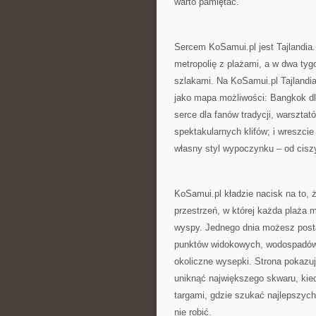
warto pamiętać.
Sercem KoSamui.pl jest Tajlandia.
metropolię z plażami, a w dwa tyg
szlakami. Na KoSamui.pl Tajlandia
jako mapa możliwości: Bangkok dla 
serce dla fanów tradycji, warszta
spektakularnych klifów; i wreszc
własny styl wypoczynku – od cisz
KoSamui.pl kładzie nacisk na to, 
przestrzeń, w której każda plaża m
wyspy. Jednego dnia możesz posta
punktów widokowych, wodospadów i
okoliczne wysepki. Strona pokazuj
uniknąć największego skwaru, kied
targami, gdzie szukać najlepszych
nie robić.