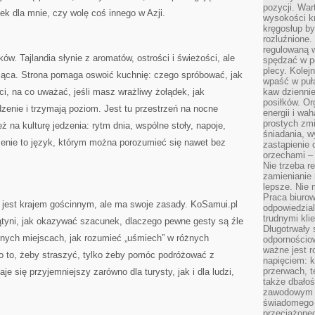
pozycji. War
nek dla mnie, czy wolę coś innego w Azji.
wysokości kr
kręgosłup by
rozluźnione.
regulowaną 
w. Tajlandia słynie z aromatów, ostrości i świeżości, ale
spędzać w po
plecy. Kolej
ąca. Strona pomaga oswoić kuchnię: czego spróbować, jak
wpaść w puła
i, na co uważać, jeśli masz wrażliwy żołądek, jak
kaw dziennie
posiłków. Or
dzenie i trzymają poziom. Jest tu przestrzeń na nocne
energii i wa
prostych zmi
ż na kulturę jedzenia: rytm dnia, wspólne stoły, napoje,
śniadania, w
dzenie to język, którym można porozumieć się nawet bez
zastąpienie
orzechami –
Nie trzeba r
zamienianie
lepsze. Nie 
Praca biurow
a jest krajem gościnnym, ale ma swoje zasady. KoSamui.pl
odpowiedzial
trudnymi kli
ątyni, jak okazywać szacunek, dlaczego pewne gesty są źle
Długotrwały 
lonych miejscach, jak rozumieć „uśmiech” w różnych
odpornościo
ważne jest r
po to, żeby straszyć, tylko żeby pomóc podróżować z
napięciem: 
przerwach, t
e się przyjemniejszy zarówno dla turysty, jak i dla ludzi,
także dbało
zawodowym a
świadomego 
przeciążone