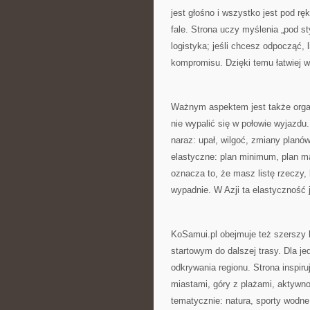
jest głośno i wszystko jest pod rę
fale. Strona uczy myślenia „pod sty
logistyka; jeśli chcesz odpocząć, l
kompromisu. Dzięki temu łatwiej w
Ważnym aspektem jest także organ
nie wypalić się w połowie wyjazdu.
naraz: upał, wilgoć, zmiany planów
elastyczne: plan minimum, plan m
oznacza to, że masz listę rzeczy, 
wypadnie. W Azji ta elastyczność 
KoSamui.pl obejmuje też szerszy k
startowym do dalszej trasy. Dla j
odkrywania regionu. Strona inspi
miastami, góry z plażami, aktyw
tematycznie: natura, sporty wodne