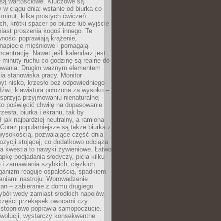
 są wartościowe. Kluczowe są
 w ciągu dnia: wstanie od biurka co
t minut, kilka prostych ćwiczeń
ch, krótki spacer po biurze lub wyjście
iast proszenia kogoś innego. Te
ności poprawiają krążenie,
 napięcie mięśniowe i pomagają
centrację. Nawet jeśli kalendarz jest
e minuty ruchu co godzinę są realne do
owania. Drugim ważnym elementem
ia stanowiska pracy. Monitor
yt nisko, krzesło bez odpowiedniego
dźwi, klawiatura położona za wysoko –
sprzyja przyjmowaniu nienaturalnej
to poświęcić chwilę na dopasowanie
zesła, biurka i ekranu, tak by
ł jak najbardziej neutralny, a ramiona
 Coraz popularniejsze są także biurka z
wysokością, pozwalające część dnia
zycji stojącej, co dodatkowo odciąża
na kwestia to nawyki żywieniowe. Łatwo
pkę podjadania słodyczy, picia kilku
 i zamawiania szybkich, ciężkich
ganizm reaguje ospałością, spadkiem
haniami nastroju. Wprowadzenie
an – zabieranie z domu drugiego
ybór wody zamiast słodkich napojów,
 części przekąsek owocami czy
 stopniowo poprawia samopoczucie.
ewolucji, wystarczy konsekwentne