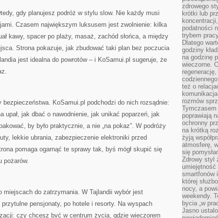
zdrowego sty
tedy, gdy planujesz podróż w stylu slow. Nie każdy musi
krótki lub p
koncentracji
cjami. Czasem największym luksusem jest zwolnienie: kilka
podatności 
trybem prac
ytuał kawy, spacer po plaży, masaż, zachód słońca, a między
Dlatego wart
jsca. Strona pokazuje, jak zbudować taki plan bez poczucia
godziny kład
na godzinę p
landia jest idealna do powrotów – i KoSamui.pl sugeruje, że
wieczorne. 
az.
regenerację,
codziennego
też o relacj
komunikacja
rozmów sprz
y bezpieczeństwa. KoSamui.pl podchodzi do nich rozsądnie:
Tymczasem do
a upał, jak dbać o nawodnienie, jak unikać poparzeń, jak
poprawiają n
ochronny pr
spakować, by było praktycznie, a nie „na pokaz”. W podróży
na krótką r
ty, lekkie ubrania, zabezpieczenie elektroniki przed
żyją współp
atmosferę, w 
trona pomaga ogarnąć te sprawy tak, byś mógł skupić się
się pomysłam
Zdrowy styl 
u pożarów.
umiejętność
smartfonów i
której służ
nocy, a pow
 miejscach do zatrzymania. W Tajlandii wybór jest
weekendy. T
bycia „w pra
przytulne pensjonaty, po hotele i resorty. Na wyspach
Jasno ustalo
izacji: czy chcesz być w centrum życia, gdzie wieczorem
powiadomień