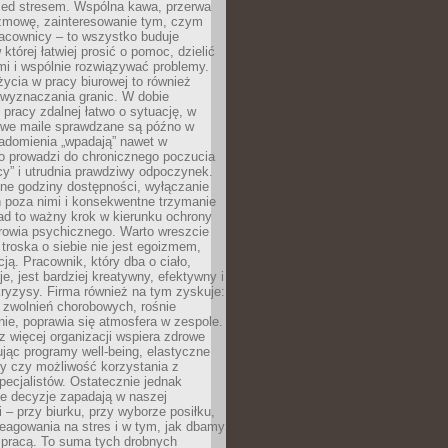
zed stresem. Wspólna kawa, przerwa
ozmowę, zainteresowanie tym, czym
racownicy – to wszystko buduje
której łatwiej prosić o pomoc, dzielić
i i wspólnie rozwiązywać problemy.
życia w pracy biurowej to również
 wyznaczania granic. W dobie
 pracy zdalnej łatwo o sytuację, w
bowe maile sprawdzane są późno w
iadomienia „wpadają” nawet w
o prowadzi do chronicznego poczucia
cy” i utrudnia prawdziwy odpoczynek.
ne godziny dostępności, wyłączanie
 poza nimi i konsekwentne trzymanie
ad to ważny krok w kierunku ochrony
rowia psychicznego. Warto wreszcie
 troska o siebie nie jest egoizmem,
cją. Pracownik, który dba o ciało,
je, jest bardziej kreatywny, efektywny i
ryzysy. Firma również na tym zyskuje:
 zwolnień chorobowych, rośnie
ie, poprawia się atmosfera w zespole.
z więcej organizacji wspiera zdrowe
ując programy well-being, elastyczne
cy czy możliwość korzystania z
specjalistów. Ostatecznie jednak
ze decyzje zapadają w naszej
 – przy biurku, przy wyborze posiłku,
eagowania na stres i w tym, jak dbamy
 pracą. To suma tych drobnych