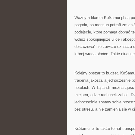
Ważnym filarem KoSamui.pl są pora
pogoda, bo monsun potrafi zmienić
podejście, które pomaga dobrać t
wolisz spokojniejsze ulice i akcep
deszczowa” nie zawsze oznacza cał
której wraca słońce. Takie niuans
Kolejny obszar to budżet. KoSamu
tracenia jakości, a jednocześnie 
hotelach. W Tajlandii można zjeść 
miejsca, gdzie rachunek zaboli. Dl
jednocześnie zostaw sobie przestr
bez stresu, a nie zamienia się w c
KoSamui.pl to także temat transp