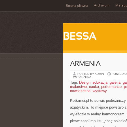
Archiwum
Mateu
Strona główna
BESSA
ARMENIA
POSTED BY ADMIN
POSTED ON
WYŁĄCZONA
Tagi:
Design
,
edukacja
,
galeria
,
ga
malarstwo
,
nauka
,
performance
,
p
nowoczesna
,
wystawy
KoSamui.pl to serwis podróżniczy 
azjatyckim. To miejsce powstało 
wyjeździe w realny harmonogram, 
pierwszego impulsu „chcę polecieć