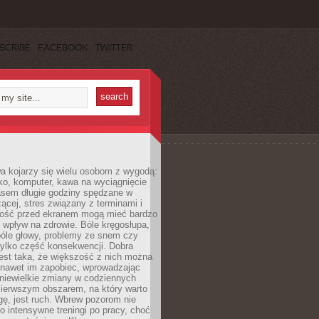
SCRIBE
FACEBOOK
TWITTER
a kojarzy się wielu osobom z wygodą:
rko, komputer, kawa na wyciągnięcie
asem długie godziny spędzane w
zącej, stres związany z terminami i
ność przed ekranem mogą mieć bardzo
 wpływ na zdrowie. Bóle kręgosłupa,
bóle głowy, problemy ze snem czy
tylko część konsekwencji. Dobra
est taka, że większość z nich można
 nawet im zapobiec, wprowadzając
niewielkie zmiany w codziennych
ierwszym obszarem, na który warto
ę, jest ruch. Wbrew pozorom nie
 o intensywne treningi po pracy, choć