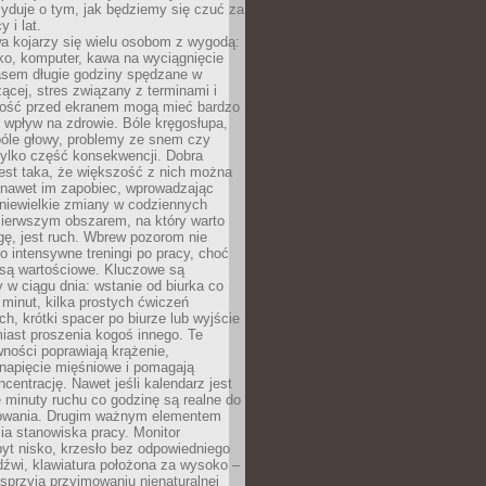
yduje o tym, jak będziemy się czuć za
y i lat.
a kojarzy się wielu osobom z wygodą:
rko, komputer, kawa na wyciągnięcie
asem długie godziny spędzane w
zącej, stres związany z terminami i
ność przed ekranem mogą mieć bardzo
 wpływ na zdrowie. Bóle kręgosłupa,
bóle głowy, problemy ze snem czy
tylko część konsekwencji. Dobra
est taka, że większość z nich można
 nawet im zapobiec, wprowadzając
niewielkie zmiany w codziennych
ierwszym obszarem, na który warto
ę, jest ruch. Wbrew pozorom nie
 o intensywne treningi po pracy, choć
 są wartościowe. Kluczowe są
 w ciągu dnia: wstanie od biurka co
t minut, kilka prostych ćwiczeń
ch, krótki spacer po biurze lub wyjście
iast proszenia kogoś innego. Te
ności poprawiają krążenie,
 napięcie mięśniowe i pomagają
centrację. Nawet jeśli kalendarz jest
e minuty ruchu co godzinę są realne do
owania. Drugim ważnym elementem
ia stanowiska pracy. Monitor
yt nisko, krzesło bez odpowiedniego
dźwi, klawiatura położona za wysoko –
sprzyja przyjmowaniu nienaturalnej