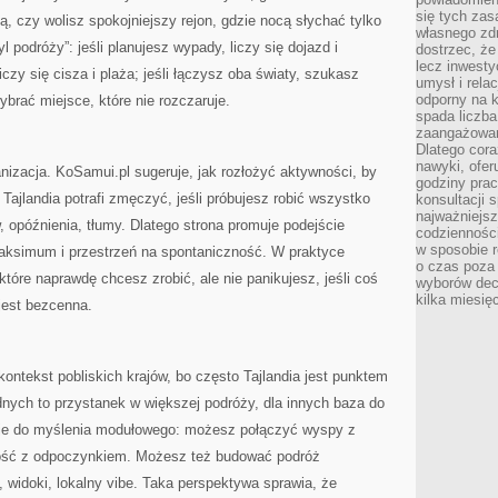
się tych zas
ką, czy wolisz spokojniejszy rejon, gdzie nocą słychać tylko
własnego zd
l podróży”: jeśli planujesz wypady, liczy się dojazd i
dostrzec, że
lecz inwesty
iczy się cisza i plaża; jeśli łączysz oba światy, szukasz
umysł i relac
odporny na k
ybrać miejsce, które nie rozczaruje.
spada liczba
zaangażowan
Dlatego cora
nawyki, ofer
izacja. KoSamui.pl sugeruje, jak rozłożyć aktywności, by
godziny pra
 Tajlandia potrafi zmęczyć, jeśli próbujesz robić wszystko
konsultacji 
najważniejs
, opóźnienia, tłumy. Dlatego strona promuje podejście
codzienności
w sposobie r
aksimum i przestrzeń na spontaniczność. W praktyce
o czas poza
które naprawdę chcesz zrobić, ale nie panikujesz, jeśli coś
wyborów dec
kilka miesięc
jest bezcenna.
ontekst pobliskich krajów, bo często Tajlandia jest punktem
ednych to przystanek w większej podróży, dla innych baza do
ruje do myślenia modułowego: możesz połączyć wyspy z
ność z odpoczynkiem. Możesz też budować podróż
, widoki, lokalny vibe. Taka perspektywa sprawia, że