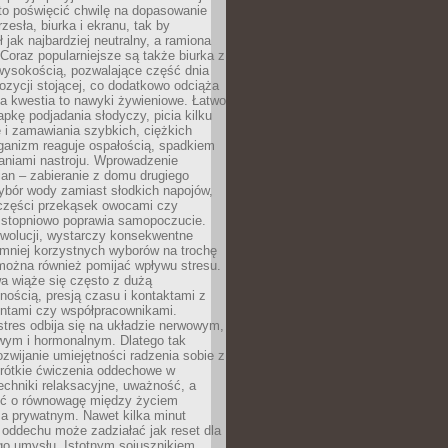
to poświęcić chwilę na dopasowanie
zesła, biurka i ekranu, tak by
ł jak najbardziej neutralny, a ramiona
 Coraz popularniejsze są także biurka z
wysokością, pozwalające część dnia
zycji stojącej, co dodatkowo odciąża
na kwestia to nawyki żywieniowe. Łatwo
pkę podjadania słodyczy, picia kilku
 i zamawiania szybkich, ciężkich
ganizm reaguje ospałością, spadkiem
haniami nastroju. Wprowadzenie
an – zabieranie z domu drugiego
ybór wody zamiast słodkich napojów,
 części przekąsek owocami czy
 stopniowo poprawia samopoczucie.
ewolucji, wystarczy konsekwentne
 mniej korzystnych wyborów na trochę
można również pomijać wpływu stresu.
a wiąże się często z dużą
nością, presją czasu i kontaktami z
entami czy współpracownikami.
stres odbija się na układzie nerwowym,
wym i hormonalnym. Dlatego tak
ozwijanie umiejętności radzenia sobie z
krótkie ćwiczenia oddechowe w
echniki relaksacyjne, uważność, a
ść o równowagę między życiem
 prywatnym. Nawet kilka minut
oddechu może zadziałać jak reset dla
go umysłu. Istotnym sojusznikiem