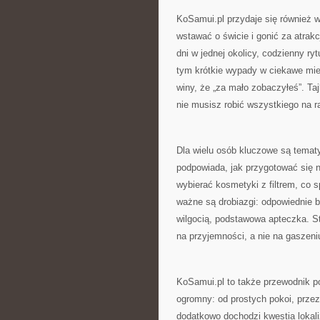
KoSamui.pl przydaje się również w
wstawać o świcie i gonić za atrak
dni w jednej okolicy, codzienny r
tym krótkie wypady w ciekawe mie
winy, że „za mało zobaczyłeś”. Taj
nie musisz robić wszystkiego na r
Dla wielu osób kluczowe są temat
podpowiada, jak przygotować się n
wybierać kosmetyki z filtrem, co 
ważne są drobiazgi: odpowiednie bu
wilgocią, podstawowa apteczka. S
na przyjemności, a nie na gaszeni
KoSamui.pl to także przewodnik po
ogromny: od prostych pokoi, przez 
dodatkowo dochodzi kwestia lokal