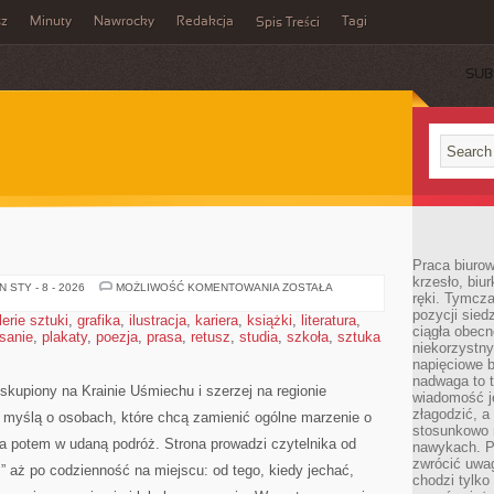
sz
Minuty
Nawrocky
Redakcja
Tagi
Spis Treści
SUB
Praca biurow
krzesło, biu
ARMENIA
 STY - 8 - 2026
MOŻLIWOŚĆ KOMENTOWANIA
ZOSTAŁA
ręki. Tymcz
pozycji sied
lerie sztuki
,
grafika
,
ilustracja
,
kariera
,
książki
,
literatura
,
ciągła obec
isanie
,
plakaty
,
poezja
,
prasa
,
retusz
,
studia
,
szkoła
,
sztuka
niekorzystny
napięciowe 
nadwaga to 
skupiony na Krainie Uśmiechu i szerzej na regionie
wiadomość j
złagodzić, a
z myślą o osobach, które chcą zamienić ogólne marzenie o
stosunkowo 
a potem w udaną podróż. Strona prowadzi czytelnika od
nawykach. P
zwrócić uwag
” aż po codzienność na miejscu: od tego, kiedy jechać,
chodzi tylko