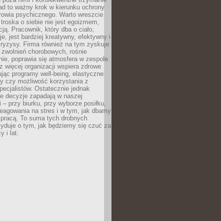
ad to ważny krok w kierunku ochrony
rowia psychicznego. Warto wreszcie
 troska o siebie nie jest egoizmem,
cją. Pracownik, który dba o ciało,
je, jest bardziej kreatywny, efektywny i
ryzysy. Firma również na tym zyskuje:
 zwolnień chorobowych, rośnie
ie, poprawia się atmosfera w zespole.
z więcej organizacji wspiera zdrowe
ując programy well-being, elastyczne
cy czy możliwość korzystania z
specjalistów. Ostatecznie jednak
ze decyzje zapadają w naszej
 – przy biurku, przy wyborze posiłku,
eagowania na stres i w tym, jak dbamy
 pracą. To suma tych drobnych
yduje o tym, jak będziemy się czuć za
y i lat.