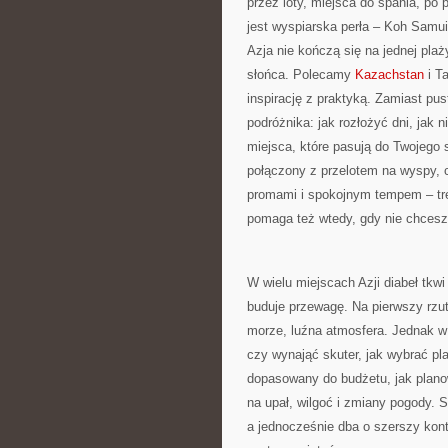
przez loty, miejsca do spania, po
jest wyspiarska perła – Koh Samui 
Azja nie kończą się na jednej pla
słońca. Polecamy
Kazachstan
i T
inspirację z praktyką. Zamiast pu
podróżnika: jak rozłożyć dni, jak 
miejsca, które pasują do Twojego 
połączony z przelotem na wyspy, 
promami i spokojnym tempem – tre
pomaga też wtedy, gdy nie chcesz 
W wielu miejscach Azji diabeł tkw
buduje przewagę. Na pierwszy rzut
morze, luźna atmosfera. Jednak w 
czy wynająć skuter, jak wybrać pla
dopasowany do budżetu, jak plano
na upał, wilgoć i zmiany pogody. 
a jednocześnie dba o szerszy konte