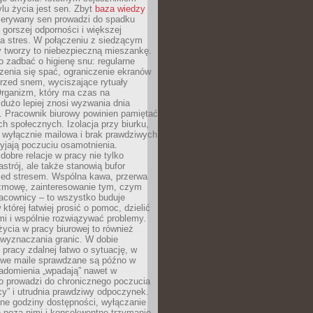
lu życia jest sen. Zbyt
baza wiedzy
rzerywany sen prowadzi do spadku
, gorszej odporności i większej
na stres. W połączeniu z siedzącym
y tworzy to niebezpieczną mieszankę.
o zadbać o higienę snu: regularne
zenia się spać, ograniczenie ekranów
rzed snem, wyciszające rytuały
Organizm, który ma czas na
 dużo lepiej znosi wyzwania dnia
. Pracownik biurowy powinien pamiętać
ach społecznych. Izolacja przy biurku,
 wyłącznie mailowa i brak prawdziwych
yjają poczuciu osamotnienia.
bre relacje w pracy nie tylko
astrój, ale także stanowią bufor
zed stresem. Wspólna kawa, przerwa
ozmowę, zainteresowanie tym, czym
racownicy – to wszystko buduje
której łatwiej prosić o pomoc, dzielić
i i wspólnie rozwiązywać problemy.
życia w pracy biurowej to również
 wyznaczania granic. W dobie
 pracy zdalnej łatwo o sytuację, w
bowe maile sprawdzane są późno w
iadomienia „wpadają” nawet w
o prowadzi do chronicznego poczucia
cy” i utrudnia prawdziwy odpoczynek.
ne godziny dostępności, wyłączanie
 poza nimi i konsekwentne trzymanie