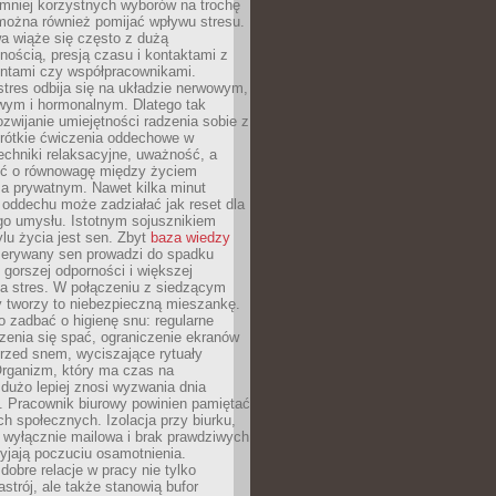
 mniej korzystnych wyborów na trochę
można również pomijać wpływu stresu.
a wiąże się często z dużą
nością, presją czasu i kontaktami z
entami czy współpracownikami.
stres odbija się na układzie nerwowym,
wym i hormonalnym. Dlatego tak
ozwijanie umiejętności radzenia sobie z
krótkie ćwiczenia oddechowe w
echniki relaksacyjne, uważność, a
ść o równowagę między życiem
 prywatnym. Nawet kilka minut
oddechu może zadziałać jak reset dla
go umysłu. Istotnym sojusznikiem
lu życia jest sen. Zbyt
baza wiedzy
rzerywany sen prowadzi do spadku
, gorszej odporności i większej
na stres. W połączeniu z siedzącym
y tworzy to niebezpieczną mieszankę.
o zadbać o higienę snu: regularne
zenia się spać, ograniczenie ekranów
rzed snem, wyciszające rytuały
Organizm, który ma czas na
 dużo lepiej znosi wyzwania dnia
. Pracownik biurowy powinien pamiętać
ach społecznych. Izolacja przy biurku,
 wyłącznie mailowa i brak prawdziwych
yjają poczuciu osamotnienia.
bre relacje w pracy nie tylko
astrój, ale także stanowią bufor