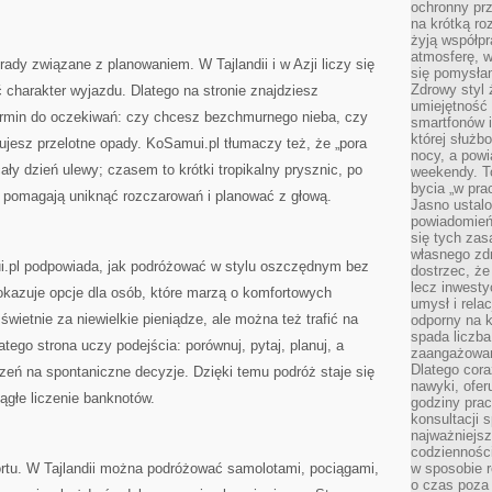
ochronny pr
na krótką r
żyją współp
atmosferę, w 
dy związane z planowaniem. W Tajlandii i w Azji liczy się
się pomysłam
Zdrowy styl 
 charakter wyjazdu. Dlatego na stronie znajdziesz
umiejętność
ermin do oczekiwań: czy chcesz bezchmurnego nieba, czy
smartfonów i
której służ
tujesz przelotne opady. KoSamui.pl tłumaczy też, że „pora
nocy, a pow
y dzień ulewy; czasem to krótki tropikalny prysznic, po
weekendy. T
bycia „w pra
e pomagają uniknąć rozczarowań i planować z głową.
Jasno ustalo
powiadomień
się tych zas
własnego zd
i.pl podpowiada, jak podróżować w stylu oszczędnym bez
dostrzec, że
lecz inwesty
pokazuje opcje dla osób, które marzą o komfortowych
umysł i relac
świetnie za niewielkie pieniądze, ale można też trafić na
odporny na k
spada liczba
atego strona uczy podejścia: porównuj, pytaj, planuj, a
zaangażowan
Dlatego cora
zeń na spontaniczne decyzje. Dzięki temu podróż staje się
nawyki, ofer
iągłe liczenie banknotów.
godziny pra
konsultacji 
najważniejs
codzienności
ortu. W Tajlandii można podróżować samolotami, pociągami,
w sposobie r
o czas poza