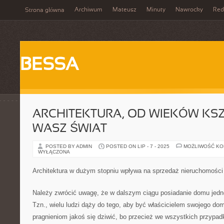
Archiwum
Mateusz
Minuty
Nawrocky
Red
Strona główna
BESSA
ARCHITEKTURA, OD WIEKÓW KSZ
WASZ ŚWIAT
POSTED BY ADMIN
POSTED ON LIP - 7 - 2025
MOŻLIWOŚĆ K
WYŁĄCZONA
Architektura w dużym stopniu wpływa na sprzedaż nieruchomości
Należy zwrócić uwagę, że w dalszym ciągu posiadanie domu jedn
Tzn., wielu ludzi dąży do tego, aby być właścicielem swojego d
pragnieniom jakoś się dziwić, bo przecież we wszystkich przypadk