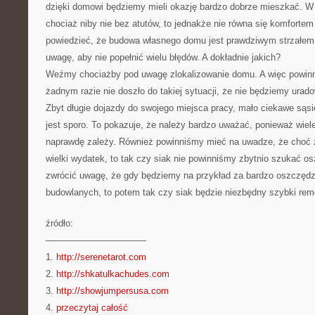
dzięki domowi będziemy mieli okazję bardzo dobrze mieszkać. W
chociaż niby nie bez atutów, to jednakże nie równa się komfort
powiedzieć, że budowa własnego domu jest prawdziwym strzałem
uwagę, aby nie popełnić wielu błędów. A dokładnie jakich?
Weźmy chociażby pod uwagę zlokalizowanie domu. A więc powinn
żadnym razie nie doszło do takiej sytuacji, że nie będziemy uradow
Zbyt długie dojazdy do swojego miejsca pracy, mało ciekawe sąs
jest sporo. To pokazuje, że należy bardzo uważać, ponieważ wiel
naprawdę zależy. Również powinniśmy mieć na uwadze, że choć
wielki wydatek, to tak czy siak nie powinniśmy zbytnio szukać 
zwrócić uwagę, że gdy będziemy na przykład za bardzo oszczędza
budowlanych, to potem tak czy siak będzie niezbędny szybki rem
źródło:
———————————
1.
http://serenetarot.com
2.
http://shkatulkachudes.com
3.
http://showjumpersusa.com
4.
przeczytaj całość