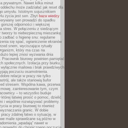
 prywatnym. Nawet kilka minut
oddechu może zadziałać jak reset dla
go umysłu. Istotnym sojusznikiem
lu życia jest sen. Zbyt
baza wiedzy
rzerywany sen prowadzi do spadku
, gorszej odporności i większej
na stres. W połączeniu z siedzącym
y tworzy to niebezpieczną mieszankę.
o zadbać o higienę snu: regularne
zenia się spać, ograniczenie ekranów
rzed snem, wyciszające rytuały
Organizm, który ma czas na
 dużo lepiej znosi wyzwania dnia
. Pracownik biurowy powinien pamiętać
ach społecznych. Izolacja przy biurku,
 wyłącznie mailowa i brak prawdziwych
yjają poczuciu osamotnienia.
bre relacje w pracy nie tylko
astrój, ale także stanowią bufor
zed stresem. Wspólna kawa, przerwa
ozmowę, zainteresowanie tym, czym
racownicy – to wszystko buduje
której łatwiej prosić o pomoc, dzielić
i i wspólnie rozwiązywać problemy.
życia w pracy biurowej to również
 wyznaczania granic. W dobie
 pracy zdalnej łatwo o sytuację, w
bowe maile sprawdzane są późno w
iadomienia „wpadają” nawet w
o prowadzi do chronicznego poczucia