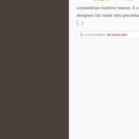
w prawdziwe maritime heaven. A c
designem lub nawet retro prezenta
[…]
CATEGORIES:
WYSKOCZMY