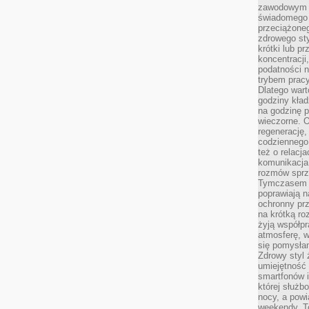
zawodowym a
świadomego 
przeciążone
zdrowego sty
krótki lub p
koncentracji
podatności 
trybem prac
Dlatego wart
godziny kład
na godzinę p
wieczorne. 
regenerację,
codziennego
też o relacj
komunikacja
rozmów sprz
Tymczasem do
poprawiają n
ochronny pr
na krótką r
żyją współp
atmosferę, w 
się pomysłam
Zdrowy styl 
umiejętność
smartfonów i
której służ
nocy, a pow
weekendy. T