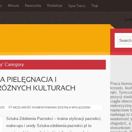
sz
Minuty
Nawrocky
Redakcja
Tagi
Spis Treści
SUB
y’ Category
A PIELĘGNACJA I
Praca biurow
 RÓŻNYCH KULTURACH
krzesło, biu
ręki. Tymcz
pozycji sied
ciągła obec
niekorzystny
MINIMALISTYCZNA
2025
MOŻLIWOŚĆ KOMENTOWANIA
ZOSTAŁA WYŁĄCZONA
napięciowe 
PIELĘGNACJA
I
nadwaga to 
PIELĘGNACJA
Sztuka Zdobienia Paznokci – kraina stylizacji paznokci,
wiadomość j
W
złagodzić, a
RÓŻNYCH
make-upu i urody Sztuka-zdobienia-paznokci.pl to
KULTURACH
stosunkowo 
ŚWIATA