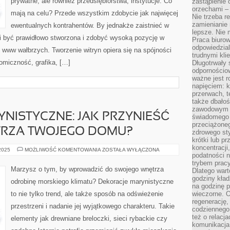
prywatne, ale również przedsiębiorstwa, instytucje. Co
zastąpienie
orzechami –
mają na celu? Przede wszystkim zdobycie jak najwięcej
Nie trzeba r
zamienianie
ewentualnych kontrahentów. By jednakże zaistnieć w
lepsze. Nie 
si być prawidłowo stworzona i zdobyć wysoką pozycję w
Praca biurow
odpowiedzial
www wałbrzych. Tworzenie witryn opiera się na spójności
trudnymi kli
omiczność, grafika, […]
Długotrwały 
odpornościo
ważne jest r
napięciem: 
przerwach, t
także dbało
zawodowym a
NISTYCZNE: JAK PRZYNIEŚĆ
świadomego 
przeciążone
RZA TWOJEGO DOMU?
zdrowego sty
krótki lub p
koncentracji
DEKORACJE
 2025
MOŻLIWOŚĆ KOMENTOWANIA
ZOSTAŁA WYŁĄCZONA
podatności 
MARYNISTYCZNE:
JAK
trybem prac
PRZYNIEŚĆ
Marzysz o tym, by wprowadzić do swojego wnętrza
Dlatego wart
OCEAN
DO
godziny kład
odrobinę morskiego klimatu? Dekoracje marynistyczne
WNĘTRZA
na godzinę p
TWOJEGO
to nie tylko trend, ale także sposób na odświeżenie
wieczorne. 
DOMU?
regenerację,
przestrzeni i nadanie jej wyjątkowego charakteru. Takie
codziennego
też o relacj
elementy jak drewniane breloczki, sieci rybackie czy
komunikacja