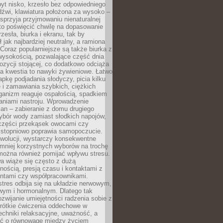
yt nisko, krzesło bez odpowiedniego
dźwi, klawiatura położona za wysoko –
sprzyja przyjmowaniu nienaturalnej
to poświęcić chwilę na dopasowanie
zesła, biurka i ekranu, tak by
ł jak najbardziej neutralny, a ramiona
 Coraz popularniejsze są także biurka z
wysokością, pozwalające część dnia
zycji stojącej, co dodatkowo odciąża
na kwestia to nawyki żywieniowe. Łatwo
pkę podjadania słodyczy, picia kilku
 i zamawiania szybkich, ciężkich
ganizm reaguje ospałością, spadkiem
haniami nastroju. Wprowadzenie
an – zabieranie z domu drugiego
ybór wody zamiast słodkich napojów,
 części przekąsek owocami czy
 stopniowo poprawia samopoczucie.
ewolucji, wystarczy konsekwentne
 mniej korzystnych wyborów na trochę
można również pomijać wpływu stresu.
a wiąże się często z dużą
nością, presją czasu i kontaktami z
entami czy współpracownikami.
stres odbija się na układzie nerwowym,
wym i hormonalnym. Dlatego tak
ozwijanie umiejętności radzenia sobie z
krótkie ćwiczenia oddechowe w
echniki relaksacyjne, uważność, a
ść o równowagę między życiem