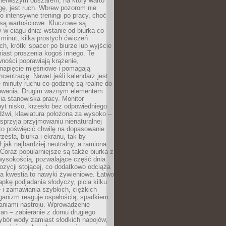
ierwszym obszarem, na który warto
ę, jest ruch. Wbrew pozorom nie
 o intensywne treningi po pracy, choć
 są wartościowe. Kluczowe są
 w ciągu dnia: wstanie od biurka co
t minut, kilka prostych ćwiczeń
ch, krótki spacer po biurze lub wyjście
iast proszenia kogoś innego. Te
ności poprawiają krążenie,
 napięcie mięśniowe i pomagają
centrację. Nawet jeśli kalendarz jest
e minuty ruchu co godzinę są realne do
owania. Drugim ważnym elementem
ia stanowiska pracy. Monitor
yt nisko, krzesło bez odpowiedniego
dźwi, klawiatura położona za wysoko –
sprzyja przyjmowaniu nienaturalnej
to poświęcić chwilę na dopasowanie
zesła, biurka i ekranu, tak by
ł jak najbardziej neutralny, a ramiona
 Coraz popularniejsze są także biurka z
wysokością, pozwalające część dnia
zycji stojącej, co dodatkowo odciąża
na kwestia to nawyki żywieniowe. Łatwo
pkę podjadania słodyczy, picia kilku
 i zamawiania szybkich, ciężkich
ganizm reaguje ospałością, spadkiem
haniami nastroju. Wprowadzenie
an – zabieranie z domu drugiego
ybór wody zamiast słodkich napojów,