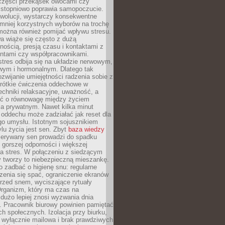
 części przekąsek owocami czy
 stopniowo poprawia samopoczucie.
ewolucji, wystarczy konsekwentne
 mniej korzystnych wyborów na trochę
można również pomijać wpływu stresu.
a wiąże się często z dużą
nością, presją czasu i kontaktami z
entami czy współpracownikami.
stres odbija się na układzie nerwowym,
wym i hormonalnym. Dlatego tak
ozwijanie umiejętności radzenia sobie z
krótkie ćwiczenia oddechowe w
echniki relaksacyjne, uważność, a
ść o równowagę między życiem
 prywatnym. Nawet kilka minut
oddechu może zadziałać jak reset dla
go umysłu. Istotnym sojusznikiem
lu życia jest sen. Zbyt
baza wiedzy
rzerywany sen prowadzi do spadku
, gorszej odporności i większej
na stres. W połączeniu z siedzącym
y tworzy to niebezpieczną mieszankę.
o zadbać o higienę snu: regularne
zenia się spać, ograniczenie ekranów
rzed snem, wyciszające rytuały
Organizm, który ma czas na
 dużo lepiej znosi wyzwania dnia
. Pracownik biurowy powinien pamiętać
ach społecznych. Izolacja przy biurku,
 wyłącznie mailowa i brak prawdziwych