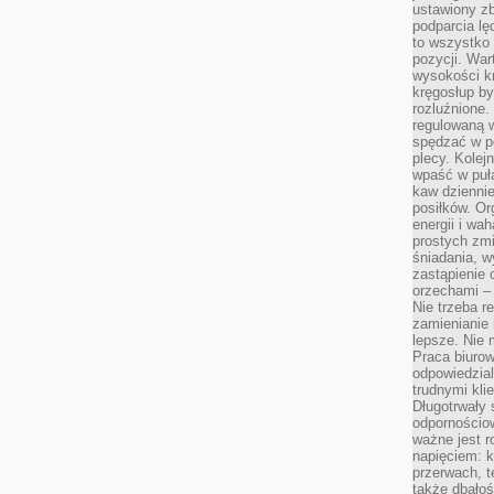
ustawiony zb
podparcia lę
to wszystko 
pozycji. War
wysokości kr
kręgosłup by
rozluźnione.
regulowaną 
spędzać w po
plecy. Kolej
wpaść w puła
kaw dziennie
posiłków. Or
energii i wa
prostych zmi
śniadania, w
zastąpienie
orzechami –
Nie trzeba r
zamienianie
lepsze. Nie 
Praca biurow
odpowiedzial
trudnymi kli
Długotrwały 
odpornościo
ważne jest r
napięciem: 
przerwach, t
także dbało