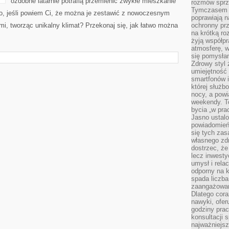
ozdobne latarnie potrafią przemienić zwykłe mieszkanie
rozmów sprz
Tymczasem do
o, jeśli powiem Ci, że można je zestawić z nowoczesnym
poprawiają n
mi, tworząc unikalny klimat? Przekonaj się, jak łatwo można
ochronny pr
na krótką r
żyją współp
atmosferę, w 
się pomysłam
Zdrowy styl 
umiejętność
smartfonów i
której służ
nocy, a pow
weekendy. T
bycia „w pra
Jasno ustalo
powiadomień
się tych zas
własnego zd
dostrzec, że
lecz inwesty
umysł i relac
odporny na k
spada liczba
zaangażowan
Dlatego cora
nawyki, ofer
godziny pra
konsultacji 
najważniejs