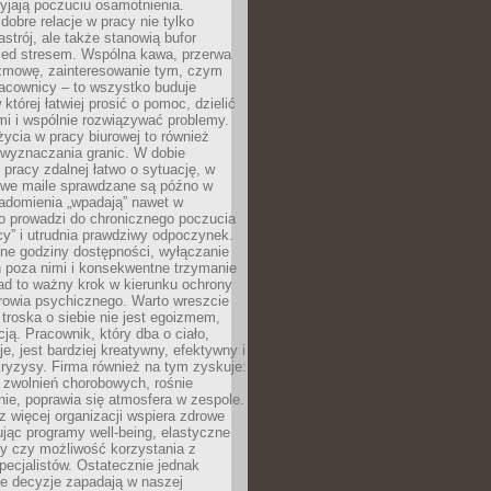
yjają poczuciu osamotnienia.
bre relacje w pracy nie tylko
astrój, ale także stanowią bufor
zed stresem. Wspólna kawa, przerwa
ozmowę, zainteresowanie tym, czym
racownicy – to wszystko buduje
której łatwiej prosić o pomoc, dzielić
i i wspólnie rozwiązywać problemy.
życia w pracy biurowej to również
 wyznaczania granic. W dobie
 pracy zdalnej łatwo o sytuację, w
bowe maile sprawdzane są późno w
iadomienia „wpadają” nawet w
o prowadzi do chronicznego poczucia
cy” i utrudnia prawdziwy odpoczynek.
ne godziny dostępności, wyłączanie
 poza nimi i konsekwentne trzymanie
ad to ważny krok w kierunku ochrony
rowia psychicznego. Warto wreszcie
 troska o siebie nie jest egoizmem,
cją. Pracownik, który dba o ciało,
je, jest bardziej kreatywny, efektywny i
ryzysy. Firma również na tym zyskuje:
 zwolnień chorobowych, rośnie
ie, poprawia się atmosfera w zespole.
z więcej organizacji wspiera zdrowe
ując programy well-being, elastyczne
cy czy możliwość korzystania z
specjalistów. Ostatecznie jednak
ze decyzje zapadają w naszej