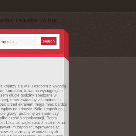
SCRIBE
FACEBOOK
TWITTER
a kojarzy się wielu osobom z wygodą:
rko, komputer, kawa na wyciągnięcie
asem długie godziny spędzane w
zącej, stres związany z terminami i
ność przed ekranem mogą mieć bardzo
 wpływ na zdrowie. Bóle kręgosłupa,
bóle głowy, problemy ze snem czy
tylko część konsekwencji. Dobra
est taka, że większość z nich można
 nawet im zapobiec, wprowadzając
niewielkie zmiany w codziennych