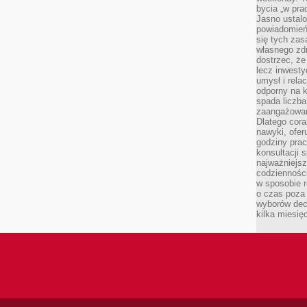
bycia „w pra
Jasno ustalo
powiadomień
się tych zas
własnego zd
dostrzec, że
lecz inwesty
umysł i relac
odporny na k
spada liczba
zaangażowan
Dlatego cora
nawyki, ofer
godziny pra
konsultacji 
najważniejs
codzienności
w sposobie r
o czas poza
wyborów dec
kilka miesięc