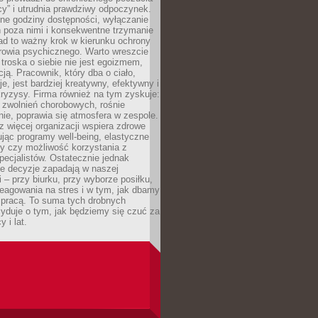
cy” i utrudnia prawdziwy odpoczynek.
ne godziny dostępności, wyłączanie
 poza nimi i konsekwentne trzymanie
ad to ważny krok w kierunku ochrony
rowia psychicznego. Warto wreszcie
 troska o siebie nie jest egoizmem,
cją. Pracownik, który dba o ciało,
je, jest bardziej kreatywny, efektywny i
ryzysy. Firma również na tym zyskuje:
 zwolnień chorobowych, rośnie
ie, poprawia się atmosfera w zespole.
z więcej organizacji wspiera zdrowe
ując programy well-being, elastyczne
cy czy możliwość korzystania z
specjalistów. Ostatecznie jednak
ze decyzje zapadają w naszej
 – przy biurku, przy wyborze posiłku,
eagowania na stres i w tym, jak dbamy
 pracą. To suma tych drobnych
yduje o tym, jak będziemy się czuć za
y i lat.