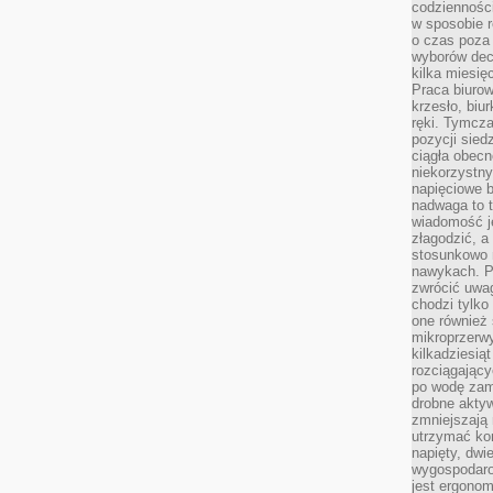
codzienności
w sposobie r
o czas poza
wyborów dec
kilka miesięc
Praca biurow
krzesło, biu
ręki. Tymcz
pozycji sied
ciągła obec
niekorzystny
napięciowe 
nadwaga to 
wiadomość j
złagodzić, a
stosunkowo 
nawykach. P
zwrócić uwag
chodzi tylko
one również
mikroprzerwy
kilkadziesią
rozciągający
po wodę zam
drobne aktyw
zmniejszają
utrzymać kon
napięty, dwi
wygospodar
jest ergonom