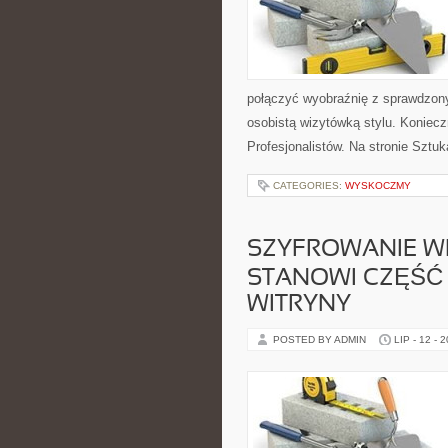
połączyć wyobraźnię z sprawdzonym
osobistą wizytówką stylu. Koniecz
Profesjonalistów. Na stronie Sztu
CATEGORIES:
WYSKOCZMY
SZYFROWANIE W
STANOWI CZĘŚĆ
WITRYNY
POSTED BY ADMIN
LIP - 12 - 