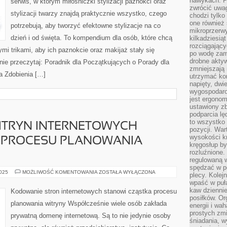
nawykach. P
serwis, w którym miłośniczki stylizacji paznokci oraz
zwrócić uwag
stylizacji twarzy znajdą praktycznie wszystko, czego
chodzi tylko
one również
potrzebują, aby tworzyć efektowne stylizacje na co
mikroprzerwy
dzień i od święta. To kompendium dla osób, które chcą
kilkadziesią
rozciągający
i trikami, aby ich paznokcie oraz makijaż stały się
po wodę zam
drobne aktyw
nie przeczytaj: Poradnik dla Początkujących o Porady dla
zmniejszają
ka Zdobienia […]
utrzymać kon
napięty, dwi
wygospodar
jest ergonom
ustawiony zb
podparcia lę
to wszystko 
ITRYN INTERNETOWYCH
pozycji. War
wysokości kr
 PROCESU PLANOWANIA
kręgosłup by
rozluźnione.
regulowaną 
spędzać w po
SZYFROWANIE
2025
MOŻLIWOŚĆ KOMENTOWANIA
ZOSTAŁA WYŁĄCZONA
plecy. Kolej
WITRYN
wpaść w puła
INTERNETOWYCH
STANOWI
kaw dziennie
Kodowanie stron internetowych stanowi cząstka procesu
CZĘŚĆ
posiłków. Or
PROCESU
planowania witryny Współcześnie wiele osób zakłada
energii i wa
PLANOWANIA
WITRYNY
prostych zmi
prywatną domenę internetową. Są to nie jedynie osoby
śniadania, w