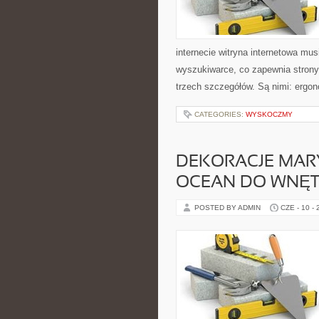
internecie witryna internetowa mu
wyszukiwarce, co zapewnia strony 
trzech szczegółów. Są nimi: ergon
CATEGORIES:
WYSKOCZMY
DEKORACJE MARY
OCEAN DO WNĘT
POSTED BY ADMIN
CZE - 10 -