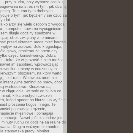
 – przy biurku, przy wyborze posiłku,
eagowania na stres i w tym, jak dbamy
 pracą. To suma tych drobnych
yduje o tym, jak będziemy się czuć za
y i lat.
a kojarzy się wielu osobom z wygodą:
rko, komputer, kawa na wyciągnięcie
asem długie godziny spędzane w
zącej, stres związany z terminami i
ność przed ekranem mogą mieć bardzo
 wpływ na zdrowie. Bóle kręgosłupa,
bóle głowy, problemy ze snem czy
tylko część konsekwencji. Dobra
est taka, że większość z nich można
 nawet im zapobiec, wprowadzając
niewielkie zmiany w codziennych
ierwszym obszarem, na który warto
ę, jest ruch. Wbrew pozorom nie
 o intensywne treningi po pracy, choć
 są wartościowe. Kluczowe są
 w ciągu dnia: wstanie od biurka co
t minut, kilka prostych ćwiczeń
ch, krótki spacer po biurze lub wyjście
iast proszenia kogoś innego. Te
ności poprawiają krążenie,
 napięcie mięśniowe i pomagają
centrację. Nawet jeśli kalendarz jest
e minuty ruchu co godzinę są realne do
owania. Drugim ważnym elementem
ia stanowiska pracy. Monitor