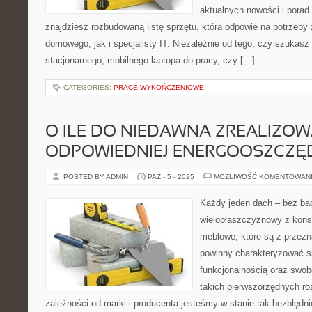
aktualnych nowości i porad 
znajdziesz rozbudowaną listę sprzętu, która odpowie na potrzeb
domowego, jak i specjalisty IT. Niezależnie od tego, czy szukas
stacjonarnego, mobilnego laptopa do pracy, czy […]
CATEGORIES:
PRACE WYKOŃCZENIOWE
O ILE DO NIEDAWNA ZREALIZOW
ODPOWIEDNIEJ ENERGOOSZCZĘ
POSTED BY ADMIN
PAŹ - 5 - 2025
MOŻLIWOŚĆ KOMENTOWAN
Każdy jeden dach – bez bac
wielopłaszczyznowy z konst
meblowe, które są z przezn
powinny charakteryzować s
funkcjonalnością oraz swob
takich pierwszorzędnych r
zależności od marki i producenta jesteśmy w stanie tak bezbłędni