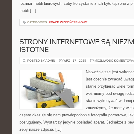
rozmiar mebli biurowych, żeby korzystanie z ich było łączone z 
mebli […]
CATEGORIES:
PRACE WYKOŃCZENIOWE
STRONY INTERNETOWE SĄ NIEZM
ISTOTNE
POSTED BY ADMIN
WRZ - 17 - 2025
MOŻLIWOŚĆ KOMENTOWA
Najważniejsze jest wykona
jest obecnie zwracać uwagę 
stanie przybierać wiele for
weźmiemy pod uwagę rodzaj
stanie wykonywać w danej c
zauważymy, że mamy wielki
często okazuje się nam prawdopodobnie fotografia portretowa, jak
posługujemy. Wystarczy jedynie posiadać aparat. Jednakże z pew
żeby nasze zdjęcia, […]