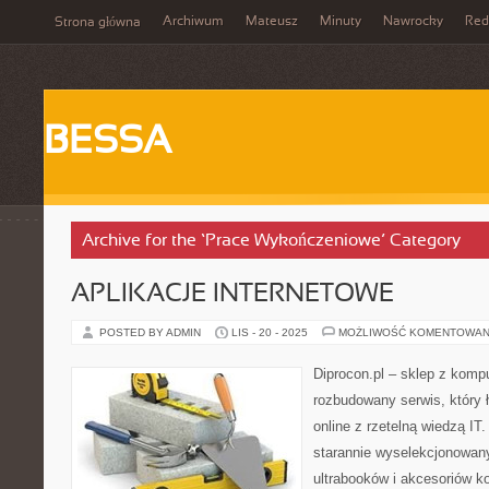
Archiwum
Mateusz
Minuty
Nawrocky
Red
Strona główna
BESSA
Archive for the ‘Prace Wykończeniowe’ Category
APLIKACJE INTERNETOWE
POSTED BY ADMIN
LIS - 20 - 2025
MOŻLIWOŚĆ KOMENTOWAN
Diprocon.pl – sklep z kompu
rozbudowany serwis, który 
online z rzetelną wiedzą IT
starannie wyselekcjonowan
ultrabooków i akcesoriów k