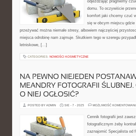
odjeżdżając pragniemy czuć
domu. To oczywiście przeno
komfort jaki chcemy czuć 
się w obcym miejscu gdzie 
przeżywać można niemałe stresy, albowiem najczęściej przystos
miejsca odrobinę nam zajmuje. Skutkiem tego w szeregu przypad
letniskowe, […]
CATEGORIES:
NOWOŚCI KOSMETYCZNE
NA PEWNO NIEJEDEN POSTANA
MEANDRY FOTOGRAFII ŚLUBNEJ
O NIEJ OGŁOSIĆ?
POSTED BY ADMIN
SIE - 7 - 2025
MOŻLIWOŚĆ KOMENTOWAN
Cennik fotografii jest zaw
fotograficznym żeby kontrah
zaznajomić Specjalista od fo