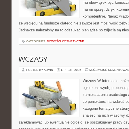
ma obowiązek być konieczn
ma on sprzęt dzięki którem
kompetentnie. Nieraz wiado
ze względu na fundusze dlatego nie zawsze jest możliwość żeby 
Jednakże należałoby na to odszukać pieniądze bo zdjęcia są nies
CATEGORIES:
NOWOŚCI KOSMETYCZNE
WCZASY
POSTED BY ADMIN
LIP - 18 - 2025
MOŻLIWOŚĆ KOMENTOWAN
Wczasy W Internecie możem
ogłoszeniowych, proponuj
zamieszczenia osobistego 
co poniektóre, na wskroś b
kategorie tematyczne strony
znaleźć na nich właściwy d
zareklamować lub ewentualnie ogłosić, że poszukujemy pracy czy