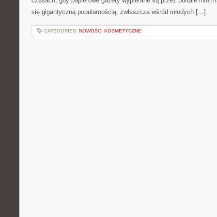
czasach, gdy papierowe gazety wypierane są przez portale inform
się gigantyczną popularnością, zwłaszcza wśród młodych […]
CATEGORIES:
NOWOŚCI KOSMETYCZNE