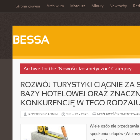
Archiwum
Mateusz
Minuty
Nawrocky
Red
Strona główna
BESSA
Archive for the ‘Nowości kosmetyczne’ Category
ROZWÓJ TURYSTYKI CIĄGNIE ZA
BAZY HOTELOWEJ ORAZ ZNACZN
KONKURENCJĘ W TEGO RODZAJ
POSTED BY ADMIN
SIE - 12 - 2025
MOŻLIWOŚĆ KOMENTOWA
Wiele osób nie przedstawia
spędzenia urlopów {Wczasy