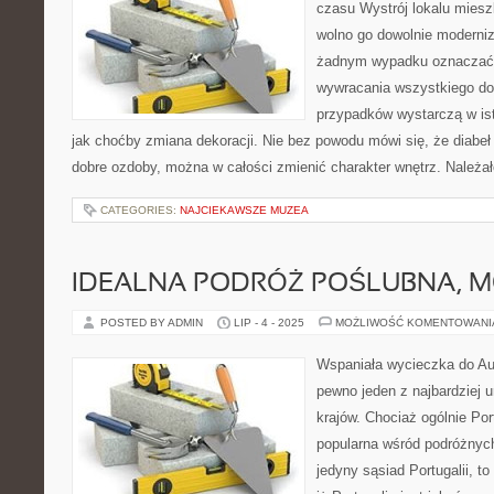
czasu Wystrój lokalu miesz
wolno go dowolnie moderni
żadnym wypadku oznaczać 
wywracania wszystkiego do
przypadków wystarczą w ist
jak choćby zmiana dekoracji. Nie bez powodu mówi się, że diabeł 
dobre ozdoby, można w całości zmienić charakter wnętrz. Należał
CATEGORIES:
NAJCIEKAWSZE MUZEA
IDEALNA PODRÓŻ POŚLUBNA, 
POSTED BY ADMIN
LIP - 4 - 2025
MOŻLIWOŚĆ KOMENTOWAN
Wspaniała wycieczka do Aust
pewno jeden z najbardziej u
krajów. Chociaż ogólnie Port
popularna wśród podróżnych,
jedyny sąsiad Portugalii, to