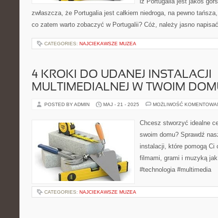
iż Portugalia jest jakoś g
zwłaszcza, że Portugalia jest całkiem niedroga, na pewno tańsza,
co zatem warto zobaczyć w Portugalii? Cóż, należy jasno napisać
CATEGORIES:
NAJCIEKAWSZE MUZEA
4 KROKI DO UDANEJ INSTALACJI
MULTIMEDIALNEJ W TWOIM DOM
POSTED BY ADMIN
MAJ - 21 - 2025
MOŻLIWOŚĆ KOMENTOWA
Chcesz stworzyć idealne c
swoim domu? Sprawdź nasze
instalacji, które pomogą Ci
filmami, grami i muzyką ja
#technologia #multimedia
CATEGORIES:
NAJCIEKAWSZE MUZEA