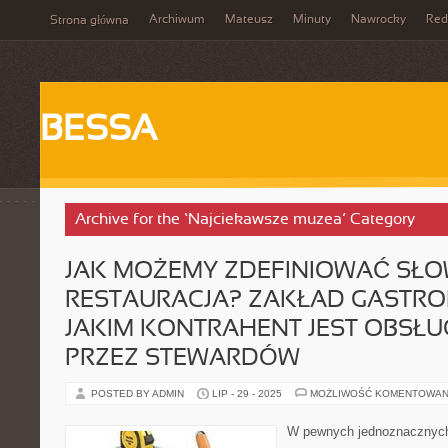
Archiwum
Mateusz
Minuty
Nawrocky
Red
Strona główna
BESSA
Archive for the ‘Najciekawsze muzea’ Category
JAK MOŻEMY ZDEFINIOWAĆ SŁ
RESTAURACJA? ZAKŁAD GASTRO
JAKIM KONTRAHENT JEST OBSŁ
PRZEZ STEWARDÓW
POSTED BY ADMIN
LIP - 29 - 2025
MOŻLIWOŚĆ KOMENTOWAN
W pewnych jednoznacznyc