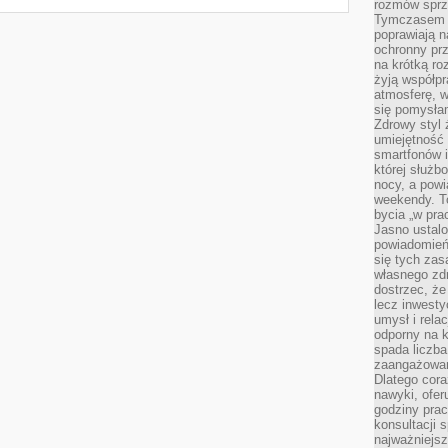
rozmów sprz
Tymczasem do
poprawiają n
ochronny pr
na krótką r
żyją współp
atmosferę, w 
się pomysłam
Zdrowy styl 
umiejętność
smartfonów i
której służ
nocy, a pow
weekendy. T
bycia „w pra
Jasno ustalo
powiadomień
się tych zas
własnego zd
dostrzec, że
lecz inwesty
umysł i relac
odporny na k
spada liczba
zaangażowan
Dlatego cora
nawyki, ofer
godziny pra
konsultacji 
najważniejs