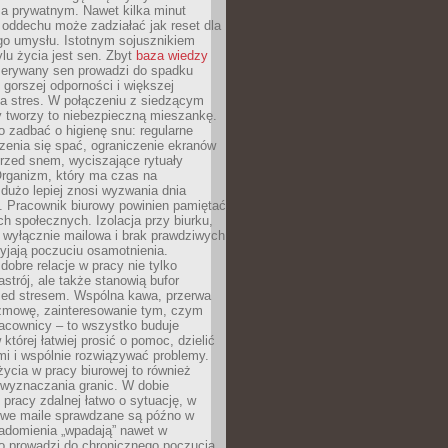
 prywatnym. Nawet kilka minut
oddechu może zadziałać jak reset dla
go umysłu. Istotnym sojusznikiem
lu życia jest sen. Zbyt
baza wiedzy
rzerywany sen prowadzi do spadku
, gorszej odporności i większej
na stres. W połączeniu z siedzącym
y tworzy to niebezpieczną mieszankę.
o zadbać o higienę snu: regularne
zenia się spać, ograniczenie ekranów
rzed snem, wyciszające rytuały
Organizm, który ma czas na
 dużo lepiej znosi wyzwania dnia
. Pracownik biurowy powinien pamiętać
ach społecznych. Izolacja przy biurku,
 wyłącznie mailowa i brak prawdziwych
yjają poczuciu osamotnienia.
bre relacje w pracy nie tylko
astrój, ale także stanowią bufor
zed stresem. Wspólna kawa, przerwa
ozmowę, zainteresowanie tym, czym
racownicy – to wszystko buduje
której łatwiej prosić o pomoc, dzielić
i i wspólnie rozwiązywać problemy.
życia w pracy biurowej to również
 wyznaczania granic. W dobie
 pracy zdalnej łatwo o sytuację, w
bowe maile sprawdzane są późno w
iadomienia „wpadają” nawet w
o prowadzi do chronicznego poczucia