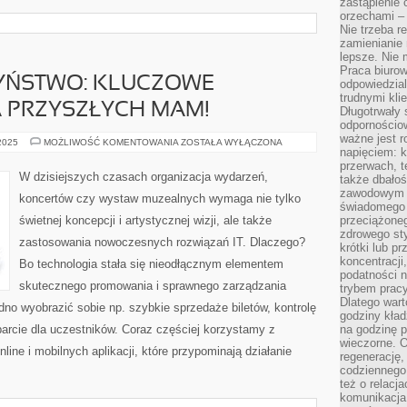
zastąpienie
orzechami –
Nie trzeba r
zamienianie
lepsze. Nie 
Praca biurow
ZYŃSTWO: KLUCZOWE
odpowiedzial
trudnymi kli
A PRZYSZŁYCH MAM!
Długotrwały 
odpornościo
ważne jest r
CIĄŻA
 2025
MOŻLIWOŚĆ KOMENTOWANIA
ZOSTAŁA WYŁĄCZONA
napięciem: 
I
MACIERZYŃSTWO:
przerwach, t
KLUCZOWE
W dzisiejszych czasach organizacja wydarzeń,
także dbało
INFORMACJE
DLA
zawodowym a
koncertów czy wystaw muzealnych wymaga nie tylko
PRZYSZŁYCH
świadomego 
MAM!
świetnej koncepcji i artystycznej wizji, ale także
przeciążone
zdrowego sty
zastosowania nowoczesnych rozwiązań IT. Dlaczego?
krótki lub p
koncentracji
Bo technologia stała się nieodłącznym elementem
podatności 
skutecznego promowania i sprawnego zarządzania
trybem prac
Dlatego wart
dno wyobrazić sobie np. szybkie sprzedaże biletów, kontrolę
godziny kład
rcie dla uczestników. Coraz częściej korzystamy z
na godzinę p
wieczorne. 
ine i mobilnych aplikacji, które przypominają działanie
regenerację,
codziennego
też o relacj
komunikacja