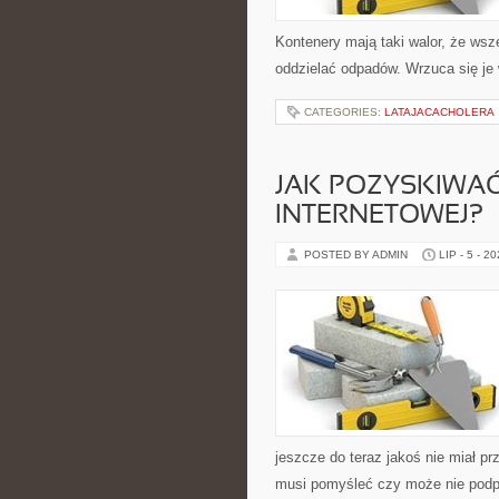
Kontenery mają taki walor, że wsz
oddzielać odpadów. Wrzuca się je w
CATEGORIES:
LATAJACACHOLERA
JAK POZYSKIWAĆ
INTERNETOWEJ?
POSTED BY ADMIN
LIP - 5 - 2
jeszcze do teraz jakoś nie miał p
musi pomyśleć czy może nie pod