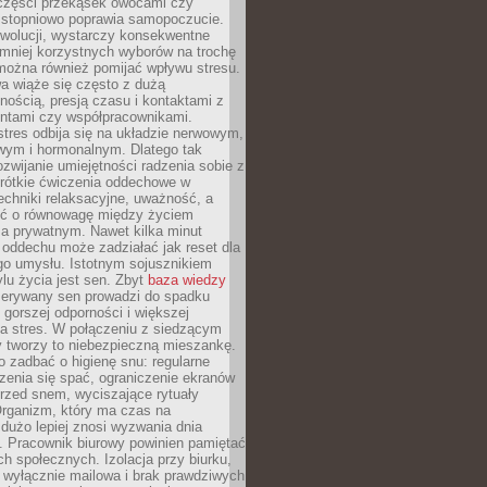
 części przekąsek owocami czy
 stopniowo poprawia samopoczucie.
ewolucji, wystarczy konsekwentne
 mniej korzystnych wyborów na trochę
można również pomijać wpływu stresu.
a wiąże się często z dużą
nością, presją czasu i kontaktami z
entami czy współpracownikami.
stres odbija się na układzie nerwowym,
wym i hormonalnym. Dlatego tak
ozwijanie umiejętności radzenia sobie z
krótkie ćwiczenia oddechowe w
echniki relaksacyjne, uważność, a
ść o równowagę między życiem
 prywatnym. Nawet kilka minut
oddechu może zadziałać jak reset dla
go umysłu. Istotnym sojusznikiem
lu życia jest sen. Zbyt
baza wiedzy
rzerywany sen prowadzi do spadku
, gorszej odporności i większej
na stres. W połączeniu z siedzącym
y tworzy to niebezpieczną mieszankę.
o zadbać o higienę snu: regularne
zenia się spać, ograniczenie ekranów
rzed snem, wyciszające rytuały
Organizm, który ma czas na
 dużo lepiej znosi wyzwania dnia
. Pracownik biurowy powinien pamiętać
ach społecznych. Izolacja przy biurku,
 wyłącznie mailowa i brak prawdziwych