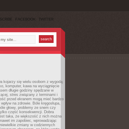
SCRIBE
FACEBOOK
TWITTER
a kojarzy się wielu osobom z wygodą:
rko, komputer, kawa na wyciągnięcie
asem długie godziny spędzane w
zącej, stres związany z terminami i
ność przed ekranem mogą mieć bardzo
 wpływ na zdrowie. Bóle kręgosłupa,
bóle głowy, problemy ze snem czy
tylko część konsekwencji. Dobra
est taka, że większość z nich można
 nawet im zapobiec, wprowadzając
niewielkie zmiany w codziennych