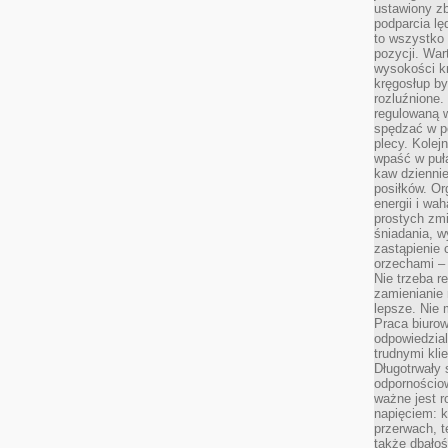
ustawiony zb
podparcia lę
to wszystko 
pozycji. War
wysokości kr
kręgosłup by
rozluźnione.
regulowaną 
spędzać w po
plecy. Kolej
wpaść w puła
kaw dziennie
posiłków. Or
energii i wa
prostych zmi
śniadania, w
zastąpienie
orzechami –
Nie trzeba r
zamienianie
lepsze. Nie 
Praca biurow
odpowiedzial
trudnymi kli
Długotrwały 
odpornościo
ważne jest r
napięciem: 
przerwach, t
także dbało