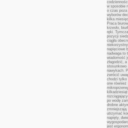
codzienności
w sposobie r
o czas poza
wyborów dec
kilka miesięc
Praca biurow
krzesło, biu
ręki. Tymcz
pozycji sied
ciągła obec
niekorzystny
napięciowe 
nadwaga to 
wiadomość j
złagodzić, a
stosunkowo 
nawykach. P
zwrócić uwag
chodzi tylko
one również
mikroprzerwy
kilkadziesią
rozciągający
po wodę zam
drobne aktyw
zmniejszają
utrzymać kon
napięty, dwi
wygospodar
jest ergonom