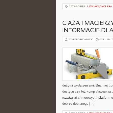
CATEGORIES:
LATAJACACHOLERA
CIĄŻA I MACIER
INFORMACJE DL
POSTED BY ADMIN
CZE - 19 -
dużymi wydarzeniami. Bez niej tru
dostępu czy też kompleksowe wspa
rozwiązań chmurowych, platform onl
dobrze dobranego […]