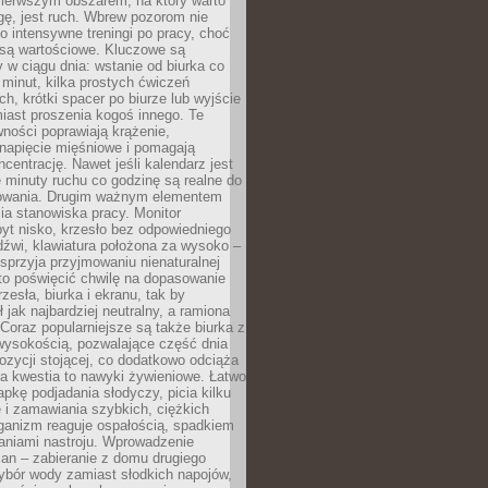
ierwszym obszarem, na który warto
ę, jest ruch. Wbrew pozorom nie
 o intensywne treningi po pracy, choć
 są wartościowe. Kluczowe są
 w ciągu dnia: wstanie od biurka co
t minut, kilka prostych ćwiczeń
ch, krótki spacer po biurze lub wyjście
iast proszenia kogoś innego. Te
ności poprawiają krążenie,
 napięcie mięśniowe i pomagają
centrację. Nawet jeśli kalendarz jest
e minuty ruchu co godzinę są realne do
owania. Drugim ważnym elementem
ia stanowiska pracy. Monitor
yt nisko, krzesło bez odpowiedniego
dźwi, klawiatura położona za wysoko –
sprzyja przyjmowaniu nienaturalnej
to poświęcić chwilę na dopasowanie
zesła, biurka i ekranu, tak by
ł jak najbardziej neutralny, a ramiona
 Coraz popularniejsze są także biurka z
wysokością, pozwalające część dnia
zycji stojącej, co dodatkowo odciąża
na kwestia to nawyki żywieniowe. Łatwo
pkę podjadania słodyczy, picia kilku
 i zamawiania szybkich, ciężkich
ganizm reaguje ospałością, spadkiem
haniami nastroju. Wprowadzenie
an – zabieranie z domu drugiego
ybór wody zamiast słodkich napojów,