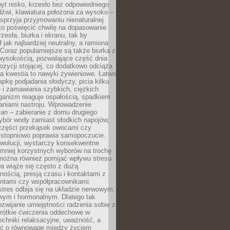
yt nisko, krzesło bez odpowiedniego
dźwi, klawiatura położona za wysoko –
sprzyja przyjmowaniu nienaturalnej
to poświęcić chwilę na dopasowanie
zesła, biurka i ekranu, tak by
ł jak najbardziej neutralny, a ramiona
 Coraz popularniejsze są także biurka z
wysokością, pozwalające część dnia
zycji stojącej, co dodatkowo odciąża
na kwestia to nawyki żywieniowe. Łatwo
pkę podjadania słodyczy, picia kilku
 i zamawiania szybkich, ciężkich
ganizm reaguje ospałością, spadkiem
haniami nastroju. Wprowadzenie
an – zabieranie z domu drugiego
ybór wody zamiast słodkich napojów,
 części przekąsek owocami czy
 stopniowo poprawia samopoczucie.
ewolucji, wystarczy konsekwentne
 mniej korzystnych wyborów na trochę
można również pomijać wpływu stresu.
a wiąże się często z dużą
nością, presją czasu i kontaktami z
entami czy współpracownikami.
stres odbija się na układzie nerwowym,
wym i hormonalnym. Dlatego tak
ozwijanie umiejętności radzenia sobie z
krótkie ćwiczenia oddechowe w
echniki relaksacyjne, uważność, a
ść o równowagę między życiem