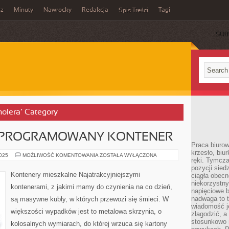
sz
Minuty
Nawrocky
Redakcja
Tagi
Spis Treści
SUB
holera’ Category
APROGRAMOWANY KONTENER
Praca biurow
krzesło, biu
PRZYZWOICIE
2025
MOŻLIWOŚĆ KOMENTOWANIA
ZOSTAŁA WYŁĄCZONA
ręki. Tymcz
ZAPROGRAMOWANY
KONTENER
pozycji sied
Kontenery mieszkalne Najatrakcyjniejszymi
ciągła obec
niekorzystny
kontenerami, z jakimi mamy do czynienia na co dzień,
napięciowe 
nadwaga to 
są masywne kubły, w których przewozi się śmieci. W
wiadomość j
większości wypadków jest to metalowa skrzynia, o
złagodzić, a
stosunkowo 
kolosalnych wymiarach, do której wrzuca się kartony