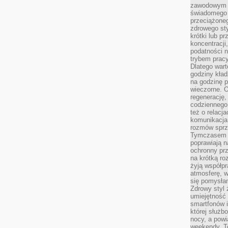
zawodowym a
świadomego 
przeciążone
zdrowego sty
krótki lub p
koncentracji
podatności 
trybem prac
Dlatego wart
godziny kład
na godzinę p
wieczorne. 
regenerację,
codziennego
też o relacj
komunikacja
rozmów sprz
Tymczasem do
poprawiają n
ochronny pr
na krótką r
żyją współp
atmosferę, w 
się pomysłam
Zdrowy styl 
umiejętność
smartfonów i
której służ
nocy, a pow
weekendy. T