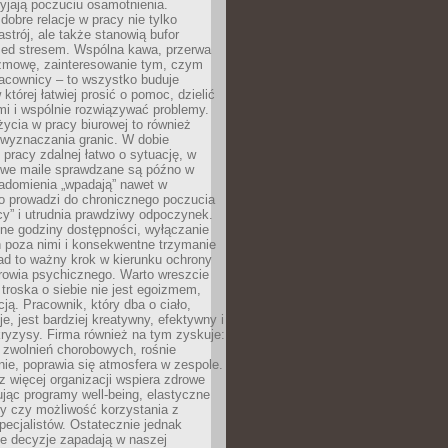
yjają poczuciu osamotnienia.
bre relacje w pracy nie tylko
astrój, ale także stanowią bufor
zed stresem. Wspólna kawa, przerwa
ozmowę, zainteresowanie tym, czym
racownicy – to wszystko buduje
której łatwiej prosić o pomoc, dzielić
i i wspólnie rozwiązywać problemy.
życia w pracy biurowej to również
 wyznaczania granic. W dobie
 pracy zdalnej łatwo o sytuację, w
bowe maile sprawdzane są późno w
iadomienia „wpadają” nawet w
o prowadzi do chronicznego poczucia
cy” i utrudnia prawdziwy odpoczynek.
ne godziny dostępności, wyłączanie
 poza nimi i konsekwentne trzymanie
ad to ważny krok w kierunku ochrony
rowia psychicznego. Warto wreszcie
 troska o siebie nie jest egoizmem,
cją. Pracownik, który dba o ciało,
je, jest bardziej kreatywny, efektywny i
ryzysy. Firma również na tym zyskuje:
 zwolnień chorobowych, rośnie
ie, poprawia się atmosfera w zespole.
z więcej organizacji wspiera zdrowe
ując programy well-being, elastyczne
cy czy możliwość korzystania z
specjalistów. Ostatecznie jednak
ze decyzje zapadają w naszej