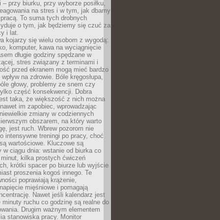
 – przy biurku, przy wyborze posiłku,
eagowania na stres i w tym, jak dbamy
 pracą. To suma tych drobnych
yduje o tym, jak będziemy się czuć za
y i lat.
a kojarzy się wielu osobom z wygodą:
rko, komputer, kawa na wyciągnięcie
asem długie godziny spędzane w
zącej, stres związany z terminami i
ność przed ekranem mogą mieć bardzo
 wpływ na zdrowie. Bóle kręgosłupa,
bóle głowy, problemy ze snem czy
tylko część konsekwencji. Dobra
est taka, że większość z nich można
 nawet im zapobiec, wprowadzając
niewielkie zmiany w codziennych
ierwszym obszarem, na który warto
ę, jest ruch. Wbrew pozorom nie
 o intensywne treningi po pracy, choć
 są wartościowe. Kluczowe są
 w ciągu dnia: wstanie od biurka co
t minut, kilka prostych ćwiczeń
ch, krótki spacer po biurze lub wyjście
iast proszenia kogoś innego. Te
ności poprawiają krążenie,
 napięcie mięśniowe i pomagają
centrację. Nawet jeśli kalendarz jest
e minuty ruchu co godzinę są realne do
owania. Drugim ważnym elementem
ia stanowiska pracy. Monitor