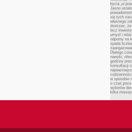
bycia „w pra
Jasno ustalo
powiadomień
się tych zas
własnego zd
dostrzec, że
lecz inwesty
umysł i relac
odporny na k
spada liczba
zaangażowan
Dlatego cora
nawyki, ofer
godziny pra
konsultacji 
najważniejs
codzienności
w sposobie r
o czas poza
wyborów dec
kilka miesięc