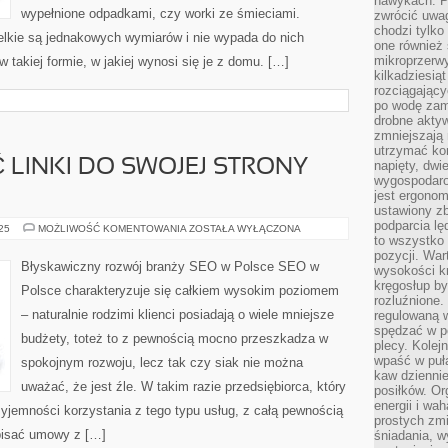
nawykach. P
wypełnione odpadkami, czy worki ze śmieciami.
zwrócić uwag
chodzi tylko
elkie są jednakowych wymiarów i nie wypada do nich
one również
mikroprzerwy
 takiej formie, w jakiej wynosi się je z domu. […]
kilkadziesią
rozciągający
po wodę zam
drobne aktyw
zmniejszają
utrzymać kon
 LINKI DO SWOJEJ STRONY
napięty, dwi
wygospodar
jest ergonom
ustawiony zb
podparcia lę
JAK
025
MOŻLIWOŚĆ KOMENTOWANIA
ZOSTAŁA WYŁĄCZONA
POZYSKIWAĆ
to wszystko 
LINKI
pozycji. War
DO
Błyskawiczny rozwój branży SEO w Polsce SEO w
wysokości kr
SWOJEJ
STRONY
kręgosłup by
Polsce charakteryzuje się całkiem wysokim poziomem
INTERNETOWEJ?
rozluźnione.
– naturalnie rodzimi klienci posiadają o wiele mniejsze
regulowaną 
spędzać w po
budżety, toteż to z pewnością mocno przeszkadza w
plecy. Kolej
wpaść w puła
spokojnym rozwoju, lecz tak czy siak nie można
kaw dziennie
uważać, że jest źle. W takim razie przedsiębiorca, który
posiłków. Or
energii i wa
rzyjemności korzystania z tego typu usług, z całą pewnością
prostych zmi
pisać umowy z […]
śniadania, w