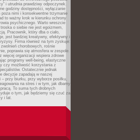
cy” i utrudnia prawdziwy odpoczynek.
ne godziny dostępności, wyłączanie
 poza nimi i konsekwentne trzymanie
ad to ważny krok w kierunku ochrony
rowia psychicznego. Warto wreszcie
 troska o siebie nie jest egoizmem,
cją. Pracownik, który dba o ciało,
je, jest bardziej kreatywny, efektywny i
ryzysy. Firma również na tym zyskuje:
 zwolnień chorobowych, rośnie
ie, poprawia się atmosfera w zespole.
z więcej organizacji wspiera zdrowe
ując programy well-being, elastyczne
cy czy możliwość korzystania z
specjalistów. Ostatecznie jednak
ze decyzje zapadają w naszej
 – przy biurku, przy wyborze posiłku,
eagowania na stres i w tym, jak dbamy
 pracą. To suma tych drobnych
yduje o tym, jak będziemy się czuć za
y i lat.