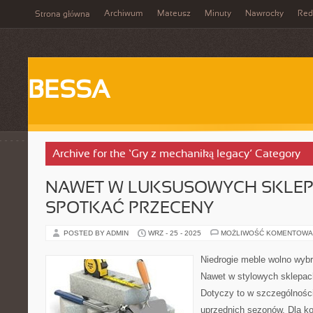
Archiwum
Mateusz
Minuty
Nawrocky
Red
Strona główna
BESSA
Archive for the ‘Gry z mechaniką legacy’ Category
NAWET W LUKSUSOWYCH SKLE
SPOTKAĆ PRZECENY
POSTED BY ADMIN
WRZ - 25 - 2025
MOŻLIWOŚĆ KOMENTOWA
Niedrogie meble wolno wybr
Nawet w stylowych sklepac
Dotyczy to w szczególnośc
uprzednich sezonów. Dla kon