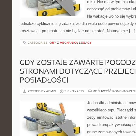
roku. Nie ma w tym nic ek
odpocząć od problemów i o
Na wakacje wolno się wybra
jednakże cyklicznie się zdarza, że dla wielu osób pewne odjazdy
kosztowne i po prostu ich nie będzie na nie stać. Notorycznie […]
CATEGORIES:
GRY Z MECHANIKĄ LEGACY
GDY ZOSTAJE ZAWARTE POGODZ
STRONAMI DOTYCZĄCE PRZEJĘC
POSIADŁOŚCI
POSTED BY ADMIN
SIE - 3 - 2025
MOŻLIWOŚĆ KOMENTOWAN
Jednostki administracji pow
wszelkiego typu Pieczątki 
żeby emitować istotne info
prowadzoną aktywnością sł
grupę zamawianych towarów