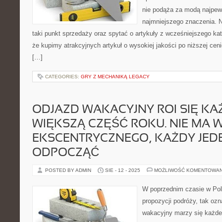
nie podąża za modą najpewn
najmniejszego znaczenia. N
taki punkt sprzedaży oraz spytać o artykuły z wcześniejszego ka
że kupimy atrakcyjnych artykuł o wysokiej jakości po niższej ce
[…]
CATEGORIES:
GRY Z MECHANIKĄ LEGACY
ODJAZD WAKACYJNY ROI SIĘ K
WIĘKSZĄ CZĘŚĆ ROKU. NIE MA W
EKSCENTRYCZNEGO, KAŻDY JED
ODPOCZĄĆ
POSTED BY ADMIN
SIE - 12 - 2025
MOŻLIWOŚĆ KOMENTOWA
W poprzednim czasie w Pols
propozycji podróży, tak oz
wakacyjny marzy się każd