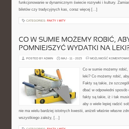
funkcjonowanie w dynamicznym świecie rozrywki i kultury. Zamias
biletów czy tradycyjnych kas, coraz więcej […]
CATEGORIES:
FAKTY I MITY
CO W SUMIE MOŻEMY ROBIĆ, AB
POMNIEJSZYĆ WYDATKI NA LEKI
POSTED BY ADMIN
MAJ - 11 - 2025
MOŻLIWOŚĆ KOMENTOWA
Co w sumie możemy robić, 
leki? Co możemy robić, ab
Fakty są takie, że szczególn
dbać w odpowiedni sposób 
fakty są takie, iż i tak mu
aby o wiele lepiej radzić s
nie ma wielu bardziej istotnych kwestii, aniżeli właśnie własne zd
wszystkiego zależy, […]
CATEGORIES:
FAKTY I MITY