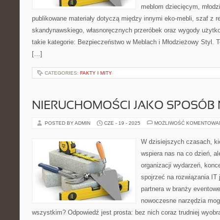
meblom dziecięcym, młodzi
publikowane materiały dotyczą między innymi eko-mebli, szaf z r
skandynawskiego, własnoręcznych przeróbek oraz wygody użytkow
takie kategorie: Bezpieczeństwo w Meblach i Młodzieżowy Styl. To
[…]
CATEGORIES:
FAKTY I MITY
NIERUCHOMOŚCI JAKO SPOSÓB 
POSTED BY ADMIN
CZE - 19 - 2025
MOŻLIWOŚĆ KOMENTOWA
W dzisiejszych czasach, kie
wspiera nas na co dzień, al
organizacji wydarzeń, kon
spojrzeć na rozwiązania IT
partnera w branży eventowe
nowoczesne narzędzia mogą
wszystkim? Odpowiedź jest prosta: bez nich coraz trudniej wyobr