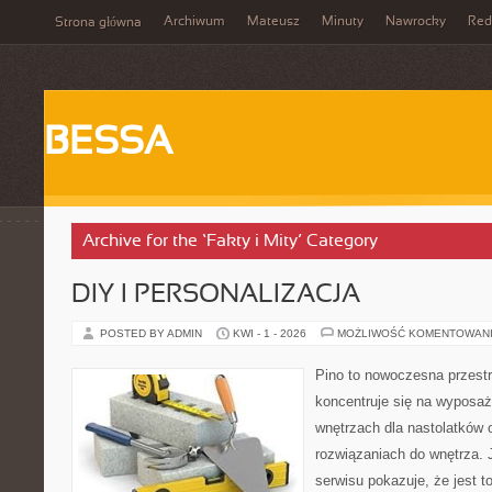
Archiwum
Mateusz
Minuty
Nawrocky
Red
Strona główna
BESSA
Archive for the ‘Fakty i Mity’ Category
DIY I PERSONALIZACJA
POSTED BY ADMIN
KWI - 1 - 2026
MOŻLIWOŚĆ KOMENTOWAN
Pino to nowoczesna przestr
koncentruje się na wyposaż
wnętrzach dla nastolatków 
rozwiązaniach do wnętrza.
serwisu pokazuje, że jest 