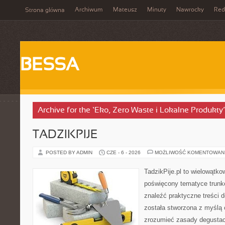
Archiwum
Mateusz
Minuty
Nawrocky
Red
Strona główna
BESSA
Archive for the ‘Eko, Zero Waste i Lokalne Produkty
TADZIKPIJE
POSTED BY ADMIN
CZE - 6 - 2026
MOŻLIWOŚĆ KOMENTOWAN
TadzikPije.pl to wielowątk
poświęcony tematyce trunk
znaleźć praktyczne treści
została stworzona z myślą 
zrozumieć zasady degustacj