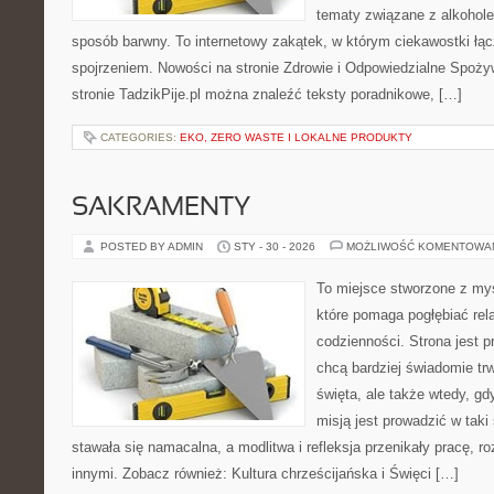
tematy związane z alkohol
sposób barwny. To internetowy zakątek, w którym ciekawostki ł
spojrzeniem. Nowości na stronie Zdrowie i Odpowiedzialne Spoży
stronie TadzikPije.pl można znaleźć teksty poradnikowe, […]
CATEGORIES:
EKO, ZERO WASTE I LOKALNE PRODUKTY
SAKRAMENTY
POSTED BY ADMIN
STY - 30 - 2026
MOŻLIWOŚĆ KOMENTOWA
To miejsce stworzone z myś
które pomaga pogłębiać rel
codzienności. Strona jest p
chcą bardziej świadomie trw
święta, ale także wtedy, gdy
misją jest prowadzić w tak
stawała się namacalna, a modlitwa i refleksja przenikały pracę, r
innymi. Zobacz również: Kultura chrześcijańska i Święci […]