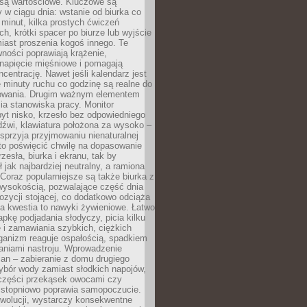
 są wartościowe. Kluczowe są
 w ciągu dnia: wstanie od biurka co
t minut, kilka prostych ćwiczeń
ch, krótki spacer po biurze lub wyjście
iast proszenia kogoś innego. Te
ności poprawiają krążenie,
 napięcie mięśniowe i pomagają
centrację. Nawet jeśli kalendarz jest
e minuty ruchu co godzinę są realne do
owania. Drugim ważnym elementem
ia stanowiska pracy. Monitor
yt nisko, krzesło bez odpowiedniego
dźwi, klawiatura położona za wysoko –
sprzyja przyjmowaniu nienaturalnej
to poświęcić chwilę na dopasowanie
zesła, biurka i ekranu, tak by
ł jak najbardziej neutralny, a ramiona
 Coraz popularniejsze są także biurka z
wysokością, pozwalające część dnia
zycji stojącej, co dodatkowo odciąża
na kwestia to nawyki żywieniowe. Łatwo
pkę podjadania słodyczy, picia kilku
 i zamawiania szybkich, ciężkich
ganizm reaguje ospałością, spadkiem
haniami nastroju. Wprowadzenie
an – zabieranie z domu drugiego
ybór wody zamiast słodkich napojów,
 części przekąsek owocami czy
 stopniowo poprawia samopoczucie.
ewolucji, wystarczy konsekwentne