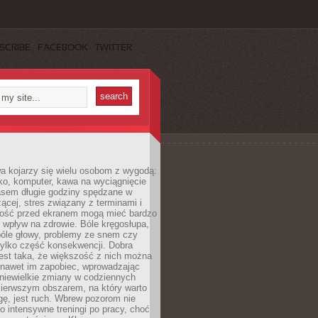
SCRIBE
FACEBOOK
TWITTER
a kojarzy się wielu osobom z wygodą:
rko, komputer, kawa na wyciągnięcie
asem długie godziny spędzane w
zącej, stres związany z terminami i
ność przed ekranem mogą mieć bardzo
 wpływ na zdrowie. Bóle kręgosłupa,
bóle głowy, problemy ze snem czy
tylko część konsekwencji. Dobra
est taka, że większość z nich można
 nawet im zapobiec, wprowadzając
niewielkie zmiany w codziennych
ierwszym obszarem, na który warto
ę, jest ruch. Wbrew pozorom nie
 o intensywne treningi po pracy, choć