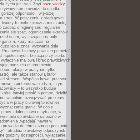
lu życia jest sen. Zbyt
baza wiedzy
rzerywany sen prowadzi do spadku
, gorszej odporności i większej
na stres. W połączeniu z siedzącym
y tworzy to niebezpieczną mieszankę.
o zadbać o higienę snu: regularne
zenia się spać, ograniczenie ekranów
rzed snem, wyciszające rytuały
Organizm, który ma czas na
 dużo lepiej znosi wyzwania dnia
. Pracownik biurowy powinien pamiętać
ach społecznych. Izolacja przy biurku,
 wyłącznie mailowa i brak prawdziwych
yjają poczuciu osamotnienia.
bre relacje w pracy nie tylko
astrój, ale także stanowią bufor
zed stresem. Wspólna kawa, przerwa
ozmowę, zainteresowanie tym, czym
racownicy – to wszystko buduje
której łatwiej prosić o pomoc, dzielić
i i wspólnie rozwiązywać problemy.
życia w pracy biurowej to również
 wyznaczania granic. W dobie
 pracy zdalnej łatwo o sytuację, w
bowe maile sprawdzane są późno w
iadomienia „wpadają” nawet w
o prowadzi do chronicznego poczucia
cy” i utrudnia prawdziwy odpoczynek.
ne godziny dostępności, wyłączanie
 poza nimi i konsekwentne trzymanie