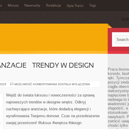
sz
Minuty
Nawrocky
Redakcja
Tagi
Spis Treści
SUB
ŻACJE – TRENDY W DESIGN
Praca biurow
krzesło, biu
ręki. Tymcz
pozycji sied
LUKSUSOWE
 2025
MOŻLIWOŚĆ KOMENTOWANIA
ZOSTAŁA WYŁĄCZONA
ciągła obec
ARANŻACJE
–
niekorzystny
TRENDY
Wejdź do świata luksusu i nowoczesności za sprawą
napięciowe 
W
nadwaga to 
DESIGN
najnowszych trendów w designie wnętrz. Odkryj
WNĘTRZ
wiadomość j
złagodzić, a
zachwycające aranżacje, które dodadzą elegancji i
stosunkowo 
wyrafinowania Twojemu domowi. Czas na przeobrażenie
nawykach. P
zwrócić uwag
swojej przestrzeni! #luksus #wnętrza #design
chodzi tylko