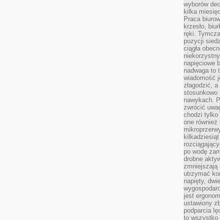
wyborów dec
kilka miesięc
Praca biurow
krzesło, biu
ręki. Tymcz
pozycji sied
ciągła obec
niekorzystny
napięciowe 
nadwaga to 
wiadomość j
złagodzić, a
stosunkowo 
nawykach. P
zwrócić uwag
chodzi tylko
one również
mikroprzerwy
kilkadziesią
rozciągający
po wodę zam
drobne aktyw
zmniejszają
utrzymać kon
napięty, dwi
wygospodar
jest ergonom
ustawiony zb
podparcia lę
to wszystko 