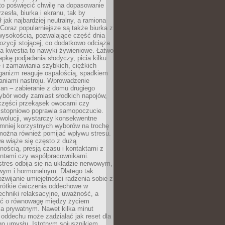
to poświęcić chwilę na dopasowanie
zesła, biurka i ekranu, tak by
ł jak najbardziej neutralny, a ramiona
 Coraz popularniejsze są także biurka z
wysokością, pozwalające część dnia
zycji stojącej, co dodatkowo odciąża
na kwestia to nawyki żywieniowe. Łatwo
pkę podjadania słodyczy, picia kilku
 i zamawiania szybkich, ciężkich
ganizm reaguje ospałością, spadkiem
haniami nastroju. Wprowadzenie
an – zabieranie z domu drugiego
ybór wody zamiast słodkich napojów,
 części przekąsek owocami czy
 stopniowo poprawia samopoczucie.
ewolucji, wystarczy konsekwentne
 mniej korzystnych wyborów na trochę
można również pomijać wpływu stresu.
a wiąże się często z dużą
nością, presją czasu i kontaktami z
entami czy współpracownikami.
stres odbija się na układzie nerwowym,
wym i hormonalnym. Dlatego tak
ozwijanie umiejętności radzenia sobie z
krótkie ćwiczenia oddechowe w
echniki relaksacyjne, uważność, a
ść o równowagę między życiem
 prywatnym. Nawet kilka minut
oddechu może zadziałać jak reset dla
go umysłu. Istotnym sojusznikiem