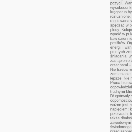
pozycji. War
wysokości kr
kręgosłup by
rozluźnione.
regulowaną 
spędzać w po
plecy. Kolej
wpaść w puła
kaw dziennie
posiłków. Or
energii i wa
prostych zmi
śniadania, w
zastąpienie
orzechami –
Nie trzeba r
zamienianie
lepsze. Nie 
Praca biurow
odpowiedzial
trudnymi kli
Długotrwały 
odpornościo
ważne jest r
napięciem: 
przerwach, t
także dbało
zawodowym a
świadomego 
przeciążone