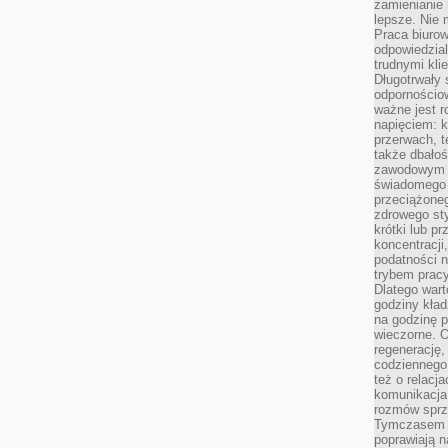
zamienianie
lepsze. Nie 
Praca biurow
odpowiedzial
trudnymi kli
Długotrwały 
odpornościo
ważne jest r
napięciem: 
przerwach, t
także dbało
zawodowym a
świadomego 
przeciążone
zdrowego sty
krótki lub p
koncentracji
podatności 
trybem prac
Dlatego wart
godziny kład
na godzinę p
wieczorne. 
regenerację,
codziennego
też o relacj
komunikacja
rozmów sprz
Tymczasem do
poprawiają n