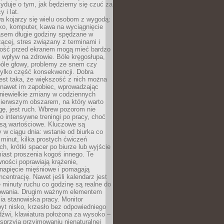
yduje o tym, jak będziemy się czuć za
y i lat.
a kojarzy się wielu osobom z wygodą:
rko, komputer, kawa na wyciągnięcie
asem długie godziny spędzane w
zącej, stres związany z terminami i
ność przed ekranem mogą mieć bardzo
 wpływ na zdrowie. Bóle kręgosłupa,
bóle głowy, problemy ze snem czy
tylko część konsekwencji. Dobra
est taka, że większość z nich można
 nawet im zapobiec, wprowadzając
niewielkie zmiany w codziennych
ierwszym obszarem, na który warto
ę, jest ruch. Wbrew pozorom nie
 o intensywne treningi po pracy, choć
 są wartościowe. Kluczowe są
 w ciągu dnia: wstanie od biurka co
t minut, kilka prostych ćwiczeń
ch, krótki spacer po biurze lub wyjście
iast proszenia kogoś innego. Te
ności poprawiają krążenie,
 napięcie mięśniowe i pomagają
centrację. Nawet jeśli kalendarz jest
e minuty ruchu co godzinę są realne do
owania. Drugim ważnym elementem
ia stanowiska pracy. Monitor
yt nisko, krzesło bez odpowiedniego
dźwi, klawiatura położona za wysoko –
sprzyja przyjmowaniu nienaturalnej