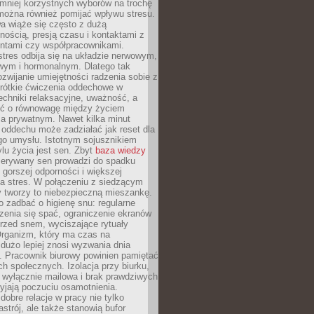
 mniej korzystnych wyborów na trochę
można również pomijać wpływu stresu.
a wiąże się często z dużą
nością, presją czasu i kontaktami z
entami czy współpracownikami.
stres odbija się na układzie nerwowym,
wym i hormonalnym. Dlatego tak
ozwijanie umiejętności radzenia sobie z
krótkie ćwiczenia oddechowe w
echniki relaksacyjne, uważność, a
ść o równowagę między życiem
 prywatnym. Nawet kilka minut
oddechu może zadziałać jak reset dla
go umysłu. Istotnym sojusznikiem
lu życia jest sen. Zbyt
baza wiedzy
rzerywany sen prowadzi do spadku
, gorszej odporności i większej
na stres. W połączeniu z siedzącym
y tworzy to niebezpieczną mieszankę.
o zadbać o higienę snu: regularne
zenia się spać, ograniczenie ekranów
rzed snem, wyciszające rytuały
Organizm, który ma czas na
 dużo lepiej znosi wyzwania dnia
. Pracownik biurowy powinien pamiętać
ach społecznych. Izolacja przy biurku,
 wyłącznie mailowa i brak prawdziwych
yjają poczuciu osamotnienia.
bre relacje w pracy nie tylko
astrój, ale także stanowią bufor