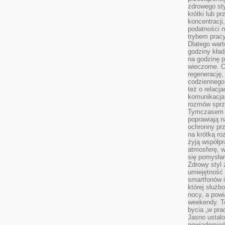
zdrowego sty
krótki lub p
koncentracji
podatności 
trybem prac
Dlatego wart
godziny kład
na godzinę p
wieczorne. 
regenerację,
codziennego
też o relacj
komunikacja
rozmów sprz
Tymczasem do
poprawiają n
ochronny pr
na krótką r
żyją współp
atmosferę, w 
się pomysłam
Zdrowy styl 
umiejętność
smartfonów i
której służ
nocy, a pow
weekendy. T
bycia „w pra
Jasno ustalo
powiadomień