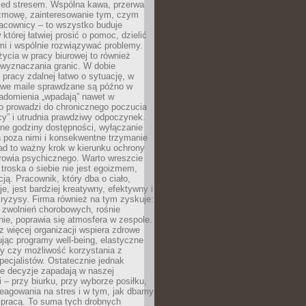
zed stresem. Wspólna kawa, przerwa
ozmowę, zainteresowanie tym, czym
racownicy – to wszystko buduje
której łatwiej prosić o pomoc, dzielić
i i wspólnie rozwiązywać problemy.
życia w pracy biurowej to również
 wyznaczania granic. W dobie
 pracy zdalnej łatwo o sytuację, w
bowe maile sprawdzane są późno w
iadomienia „wpadają” nawet w
o prowadzi do chronicznego poczucia
cy” i utrudnia prawdziwy odpoczynek.
ne godziny dostępności, wyłączanie
 poza nimi i konsekwentne trzymanie
ad to ważny krok w kierunku ochrony
rowia psychicznego. Warto wreszcie
 troska o siebie nie jest egoizmem,
cją. Pracownik, który dba o ciało,
je, jest bardziej kreatywny, efektywny i
ryzysy. Firma również na tym zyskuje:
 zwolnień chorobowych, rośnie
ie, poprawia się atmosfera w zespole.
z więcej organizacji wspiera zdrowe
ując programy well-being, elastyczne
cy czy możliwość korzystania z
specjalistów. Ostatecznie jednak
ze decyzje zapadają w naszej
 – przy biurku, przy wyborze posiłku,
eagowania na stres i w tym, jak dbamy
 pracą. To suma tych drobnych