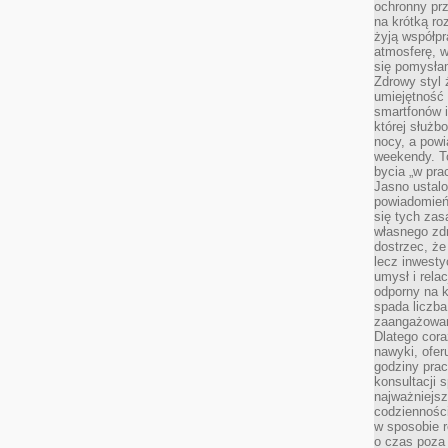
ochronny pr
na krótką r
żyją współp
atmosferę, w 
się pomysłam
Zdrowy styl 
umiejętność
smartfonów i
której służ
nocy, a pow
weekendy. T
bycia „w pra
Jasno ustalo
powiadomień
się tych zas
własnego zd
dostrzec, że
lecz inwesty
umysł i relac
odporny na k
spada liczba
zaangażowan
Dlatego cora
nawyki, ofer
godziny pra
konsultacji 
najważniejs
codzienności
w sposobie r
o czas poza