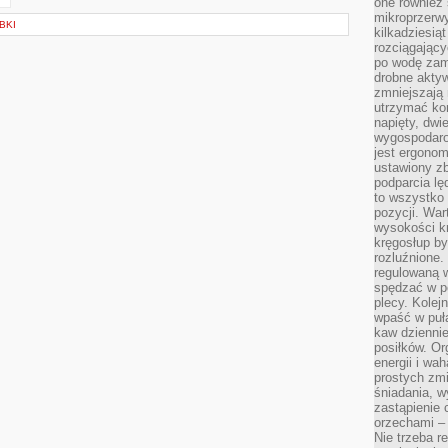
one również
mikroprzerwy
BKI
kilkadziesią
rozciągający
po wodę zam
drobne aktyw
zmniejszają
utrzymać kon
napięty, dwi
wygospodar
jest ergonom
ustawiony zb
podparcia lę
to wszystko 
pozycji. War
wysokości kr
kręgosłup by
rozluźnione.
regulowaną 
spędzać w po
plecy. Kolej
wpaść w puła
kaw dziennie
posiłków. Or
energii i wa
prostych zmi
śniadania, w
zastąpienie
orzechami –
Nie trzeba r