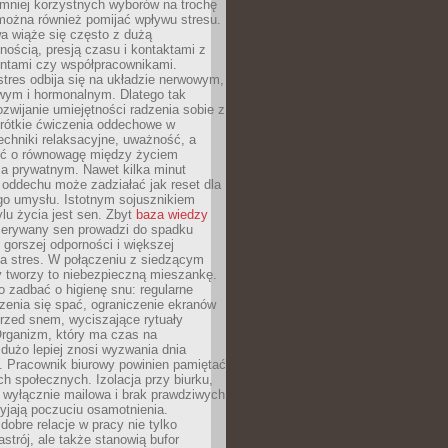
 mniej korzystnych wyborów na trochę
można również pomijać wpływu stresu.
a wiąże się często z dużą
nością, presją czasu i kontaktami z
entami czy współpracownikami.
stres odbija się na układzie nerwowym,
wym i hormonalnym. Dlatego tak
ozwijanie umiejętności radzenia sobie z
krótkie ćwiczenia oddechowe w
echniki relaksacyjne, uważność, a
ść o równowagę między życiem
 prywatnym. Nawet kilka minut
oddechu może zadziałać jak reset dla
go umysłu. Istotnym sojusznikiem
lu życia jest sen. Zbyt
baza wiedzy
rzerywany sen prowadzi do spadku
, gorszej odporności i większej
na stres. W połączeniu z siedzącym
y tworzy to niebezpieczną mieszankę.
o zadbać o higienę snu: regularne
zenia się spać, ograniczenie ekranów
rzed snem, wyciszające rytuały
Organizm, który ma czas na
 dużo lepiej znosi wyzwania dnia
. Pracownik biurowy powinien pamiętać
ach społecznych. Izolacja przy biurku,
 wyłącznie mailowa i brak prawdziwych
yjają poczuciu osamotnienia.
bre relacje w pracy nie tylko
astrój, ale także stanowią bufor