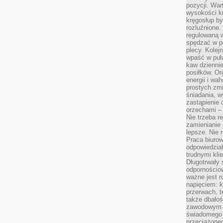
pozycji. War
wysokości kr
kręgosłup by
rozluźnione.
regulowaną 
spędzać w po
plecy. Kolej
wpaść w puła
kaw dziennie
posiłków. Or
energii i wa
prostych zmi
śniadania, w
zastąpienie
orzechami –
Nie trzeba r
zamienianie
lepsze. Nie 
Praca biurow
odpowiedzial
trudnymi kli
Długotrwały 
odpornościo
ważne jest r
napięciem: 
przerwach, t
także dbało
zawodowym a
świadomego 
przeciążone