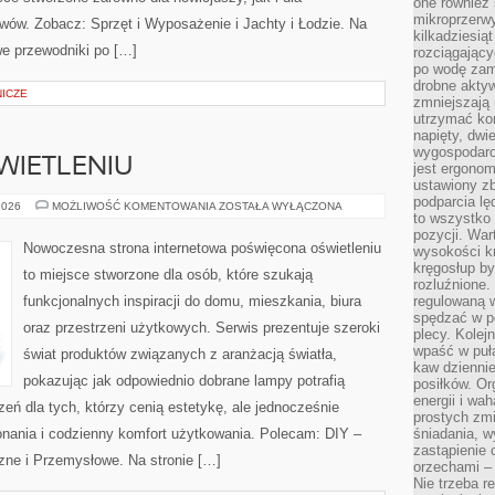
one również
mikroprzerwy
ów. Zobacz: Sprzęt i Wyposażenie i Jachty i Łodzie. Na
kilkadziesią
e przewodniki po […]
rozciągający
po wodę zam
drobne aktyw
ICZE
zmniejszają
utrzymać kon
napięty, dwi
wygospodar
WIETLENIU
jest ergonom
ustawiony zb
podparcia lę
PORADNIKI
2026
MOŻLIWOŚĆ KOMENTOWANIA
ZOSTAŁA WYŁĄCZONA
to wszystko 
O
OŚWIETLENIU
pozycji. War
Nowoczesna strona internetowa poświęcona oświetleniu
wysokości kr
kręgosłup by
to miejsce stworzone dla osób, które szukają
rozluźnione.
funkcjonalnych inspiracji do domu, mieszkania, biura
regulowaną 
spędzać w po
oraz przestrzeni użytkowych. Serwis prezentuje szeroki
plecy. Kolej
wpaść w puła
świat produktów związanych z aranżacją światła,
kaw dziennie
pokazując jak odpowiednio dobrane lampy potrafią
posiłków. Or
energii i wa
eń dla tych, którzy cenią estetykę, ale jednocześnie
prostych zmi
nania i codzienny komfort użytkowania. Polecam: DIY –
śniadania, w
zastąpienie
zne i Przemysłowe. Na stronie […]
orzechami –
Nie trzeba r