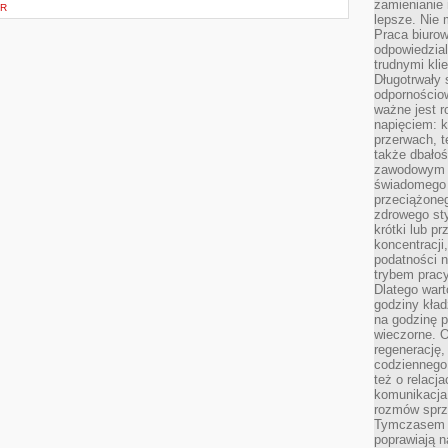
zamienianie
OR
lepsze. Nie 
Praca biurow
odpowiedzial
trudnymi kli
Długotrwały 
odpornościo
ważne jest r
napięciem: 
przerwach, t
także dbało
zawodowym a
świadomego 
przeciążone
zdrowego sty
krótki lub p
koncentracji
podatności 
trybem prac
Dlatego wart
godziny kład
na godzinę p
wieczorne. 
regenerację,
codziennego
też o relacj
komunikacja
rozmów sprz
Tymczasem do
poprawiają n