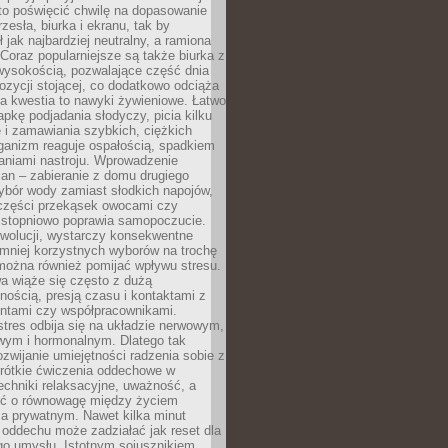
to poświęcić chwilę na dopasowanie
zesła, biurka i ekranu, tak by
ł jak najbardziej neutralny, a ramiona
 Coraz popularniejsze są także biurka z
wysokością, pozwalające część dnia
zycji stojącej, co dodatkowo odciąża
na kwestia to nawyki żywieniowe. Łatwo
pkę podjadania słodyczy, picia kilku
 i zamawiania szybkich, ciężkich
ganizm reaguje ospałością, spadkiem
haniami nastroju. Wprowadzenie
an – zabieranie z domu drugiego
ybór wody zamiast słodkich napojów,
 części przekąsek owocami czy
 stopniowo poprawia samopoczucie.
ewolucji, wystarczy konsekwentne
 mniej korzystnych wyborów na trochę
można również pomijać wpływu stresu.
a wiąże się często z dużą
nością, presją czasu i kontaktami z
entami czy współpracownikami.
stres odbija się na układzie nerwowym,
wym i hormonalnym. Dlatego tak
ozwijanie umiejętności radzenia sobie z
krótkie ćwiczenia oddechowe w
echniki relaksacyjne, uważność, a
ść o równowagę między życiem
 prywatnym. Nawet kilka minut
oddechu może zadziałać jak reset dla
go umysłu. Istotnym sojusznikiem