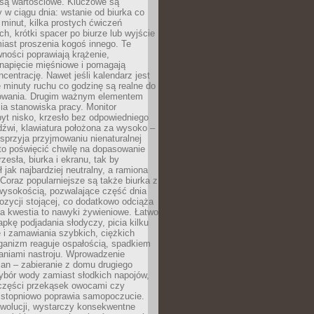
 są wartościowe. Kluczowe są
 w ciągu dnia: wstanie od biurka co
t minut, kilka prostych ćwiczeń
ch, krótki spacer po biurze lub wyjście
iast proszenia kogoś innego. Te
ności poprawiają krążenie,
 napięcie mięśniowe i pomagają
centrację. Nawet jeśli kalendarz jest
e minuty ruchu co godzinę są realne do
owania. Drugim ważnym elementem
ia stanowiska pracy. Monitor
yt nisko, krzesło bez odpowiedniego
dźwi, klawiatura położona za wysoko –
sprzyja przyjmowaniu nienaturalnej
to poświęcić chwilę na dopasowanie
zesła, biurka i ekranu, tak by
ł jak najbardziej neutralny, a ramiona
 Coraz popularniejsze są także biurka z
wysokością, pozwalające część dnia
zycji stojącej, co dodatkowo odciąża
na kwestia to nawyki żywieniowe. Łatwo
pkę podjadania słodyczy, picia kilku
 i zamawiania szybkich, ciężkich
ganizm reaguje ospałością, spadkiem
haniami nastroju. Wprowadzenie
an – zabieranie z domu drugiego
ybór wody zamiast słodkich napojów,
 części przekąsek owocami czy
 stopniowo poprawia samopoczucie.
ewolucji, wystarczy konsekwentne