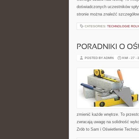
doświadczonych uczestników spływ
stronie można znaleźć szczegółow
CATEGORIES:
TECHNOLOGIE ROLN
PORADNIKI O OŚ
POSTED BY ADMIN
KWI - 27 - 
zmienić każde wnętrze. To przestrz
zwracają uwagę na solidność wyko
Zrób to Sam i Oświetlenie Technic