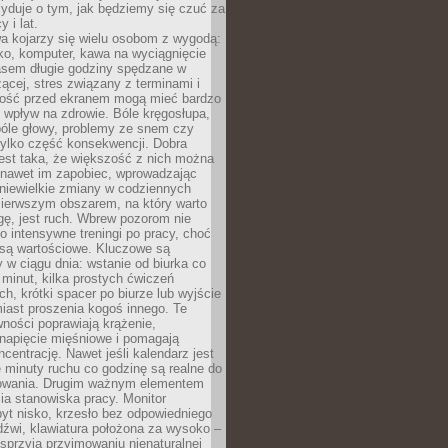
yduje o tym, jak będziemy się czuć za
y i lat.
a kojarzy się wielu osobom z wygodą:
rko, komputer, kawa na wyciągnięcie
asem długie godziny spędzane w
zącej, stres związany z terminami i
ność przed ekranem mogą mieć bardzo
 wpływ na zdrowie. Bóle kręgosłupa,
bóle głowy, problemy ze snem czy
tylko część konsekwencji. Dobra
est taka, że większość z nich można
 nawet im zapobiec, wprowadzając
niewielkie zmiany w codziennych
ierwszym obszarem, na który warto
ę, jest ruch. Wbrew pozorom nie
 o intensywne treningi po pracy, choć
 są wartościowe. Kluczowe są
 w ciągu dnia: wstanie od biurka co
t minut, kilka prostych ćwiczeń
ch, krótki spacer po biurze lub wyjście
iast proszenia kogoś innego. Te
ności poprawiają krążenie,
 napięcie mięśniowe i pomagają
centrację. Nawet jeśli kalendarz jest
e minuty ruchu co godzinę są realne do
owania. Drugim ważnym elementem
ia stanowiska pracy. Monitor
yt nisko, krzesło bez odpowiedniego
dźwi, klawiatura położona za wysoko –
sprzyja przyjmowaniu nienaturalnej