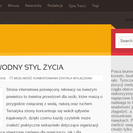
sz
Minuty
Nawrocky
Redakcja
Tagi
Spis Treści
SUB
ODNY STYL ŻYCIA
Praca biurow
krzesło, biu
EKOPODRÓŻE
2026
MOŻLIWOŚĆ KOMENTOWANIA
ZOSTAŁA WYŁĄCZONA
ręki. Tymcz
–
pozycji sied
WODNY
STYL
ciągła obec
Strona internetowa poświęcony rekreacji na świeżym
ŻYCIA
niekorzystny
powietrzu to świetna przestrzeń dla osób, które marzą o
napięciowe 
nadwaga to 
przygodzie związanej z wodą, naturą oraz ruchem.
wiadomość j
Tematyka strony koncentruje się wokół spływów
złagodzić, a
stosunkowo 
kajakowych, dzięki czemu każdy czytelnik może
nawykach. P
zwrócić uwag
znaleźć praktyczne wskazówki dotyczące organizacji
chodzi tylko
ce stworzone zarówno dla nowicjuszy, jak i dla