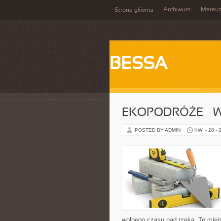
Archiwum
Mateu
Strona główna
BESSA
EKOPODRÓŻE – W
POSTED BY ADMIN
KWI - 28 - 
wolnego czasu nad rzeką. To miejs