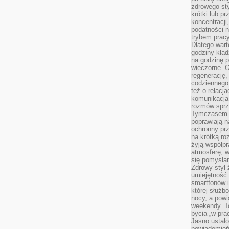
zdrowego sty
krótki lub p
koncentracji
podatności 
trybem prac
Dlatego wart
godziny kład
na godzinę p
wieczorne. 
regenerację,
codziennego
też o relacj
komunikacja
rozmów sprz
Tymczasem do
poprawiają n
ochronny pr
na krótką r
żyją współp
atmosferę, w 
się pomysłam
Zdrowy styl 
umiejętność
smartfonów i
której służ
nocy, a pow
weekendy. T
bycia „w pra
Jasno ustalo
powiadomień