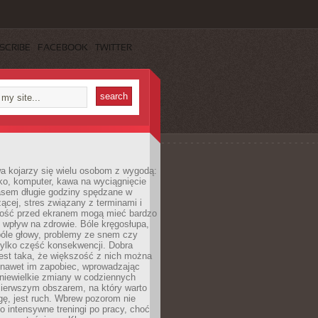
SCRIBE
FACEBOOK
TWITTER
a kojarzy się wielu osobom z wygodą:
rko, komputer, kawa na wyciągnięcie
asem długie godziny spędzane w
zącej, stres związany z terminami i
ność przed ekranem mogą mieć bardzo
 wpływ na zdrowie. Bóle kręgosłupa,
bóle głowy, problemy ze snem czy
tylko część konsekwencji. Dobra
est taka, że większość z nich można
 nawet im zapobiec, wprowadzając
niewielkie zmiany w codziennych
ierwszym obszarem, na który warto
ę, jest ruch. Wbrew pozorom nie
 o intensywne treningi po pracy, choć