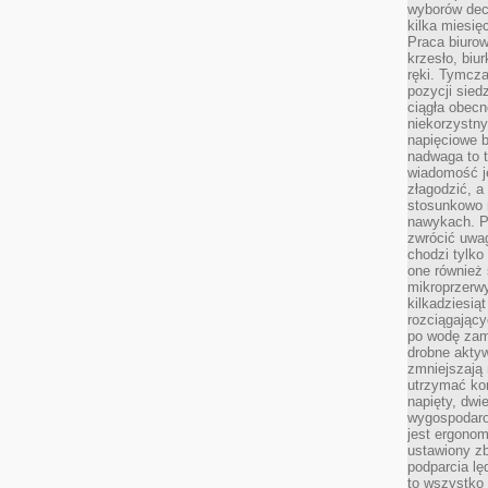
wyborów dec
kilka miesięc
Praca biurow
krzesło, biu
ręki. Tymcz
pozycji sied
ciągła obec
niekorzystny
napięciowe 
nadwaga to 
wiadomość j
złagodzić, a
stosunkowo 
nawykach. P
zwrócić uwag
chodzi tylko
one również
mikroprzerwy
kilkadziesią
rozciągający
po wodę zam
drobne aktyw
zmniejszają
utrzymać kon
napięty, dwi
wygospodar
jest ergonom
ustawiony zb
podparcia lę
to wszystko 