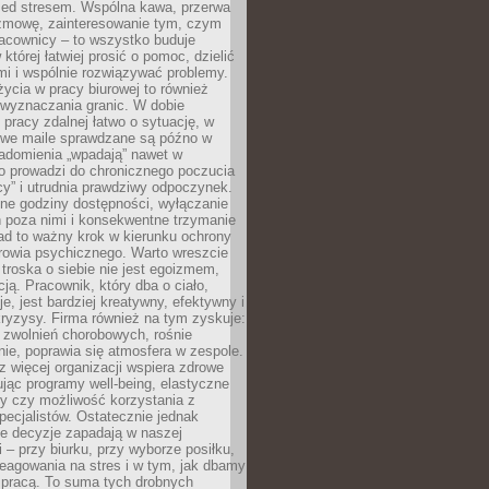
zed stresem. Wspólna kawa, przerwa
ozmowę, zainteresowanie tym, czym
racownicy – to wszystko buduje
której łatwiej prosić o pomoc, dzielić
i i wspólnie rozwiązywać problemy.
życia w pracy biurowej to również
 wyznaczania granic. W dobie
 pracy zdalnej łatwo o sytuację, w
bowe maile sprawdzane są późno w
iadomienia „wpadają” nawet w
o prowadzi do chronicznego poczucia
cy” i utrudnia prawdziwy odpoczynek.
ne godziny dostępności, wyłączanie
 poza nimi i konsekwentne trzymanie
ad to ważny krok w kierunku ochrony
rowia psychicznego. Warto wreszcie
 troska o siebie nie jest egoizmem,
cją. Pracownik, który dba o ciało,
je, jest bardziej kreatywny, efektywny i
ryzysy. Firma również na tym zyskuje:
 zwolnień chorobowych, rośnie
ie, poprawia się atmosfera w zespole.
z więcej organizacji wspiera zdrowe
ując programy well-being, elastyczne
cy czy możliwość korzystania z
specjalistów. Ostatecznie jednak
ze decyzje zapadają w naszej
 – przy biurku, przy wyborze posiłku,
eagowania na stres i w tym, jak dbamy
 pracą. To suma tych drobnych