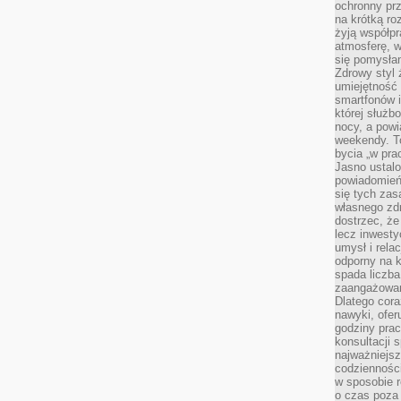
ochronny pr
na krótką r
żyją współp
atmosferę, w 
się pomysłam
Zdrowy styl 
umiejętność
smartfonów i
której służ
nocy, a pow
weekendy. T
bycia „w pra
Jasno ustalo
powiadomień
się tych zas
własnego zd
dostrzec, że
lecz inwesty
umysł i relac
odporny na k
spada liczba
zaangażowan
Dlatego cora
nawyki, ofer
godziny pra
konsultacji 
najważniejs
codzienności
w sposobie r
o czas poza