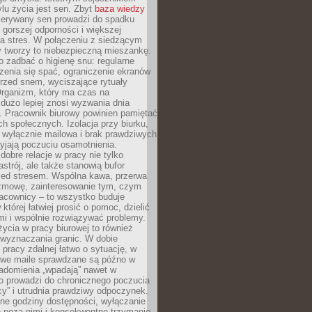
lu życia jest sen. Zbyt
baza wiedzy
rzerywany sen prowadzi do spadku
, gorszej odporności i większej
na stres. W połączeniu z siedzącym
y tworzy to niebezpieczną mieszankę.
o zadbać o higienę snu: regularne
zenia się spać, ograniczenie ekranów
rzed snem, wyciszające rytuały
Organizm, który ma czas na
 dużo lepiej znosi wyzwania dnia
. Pracownik biurowy powinien pamiętać
ach społecznych. Izolacja przy biurku,
 wyłącznie mailowa i brak prawdziwych
yjają poczuciu osamotnienia.
bre relacje w pracy nie tylko
astrój, ale także stanowią bufor
zed stresem. Wspólna kawa, przerwa
ozmowę, zainteresowanie tym, czym
racownicy – to wszystko buduje
której łatwiej prosić o pomoc, dzielić
i i wspólnie rozwiązywać problemy.
życia w pracy biurowej to również
 wyznaczania granic. W dobie
 pracy zdalnej łatwo o sytuację, w
bowe maile sprawdzane są późno w
iadomienia „wpadają” nawet w
o prowadzi do chronicznego poczucia
cy” i utrudnia prawdziwy odpoczynek.
ne godziny dostępności, wyłączanie
 poza nimi i konsekwentne trzymanie