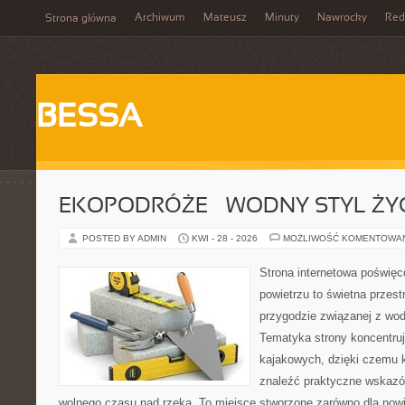
Archiwum
Mateusz
Minuty
Nawrocky
Red
Strona główna
BESSA
EKOPODRÓŻE – WODNY STYL ŻY
POSTED BY ADMIN
KWI - 28 - 2026
MOŻLIWOŚĆ KOMENTOWA
Strona internetowa poświęc
powietrzu to świetna przest
przygodzie związanej z wod
Tematyka strony koncentru
kajakowych, dzięki czemu 
znaleźć praktyczne wskazó
wolnego czasu nad rzeką. To miejsce stworzone zarówno dla nowic