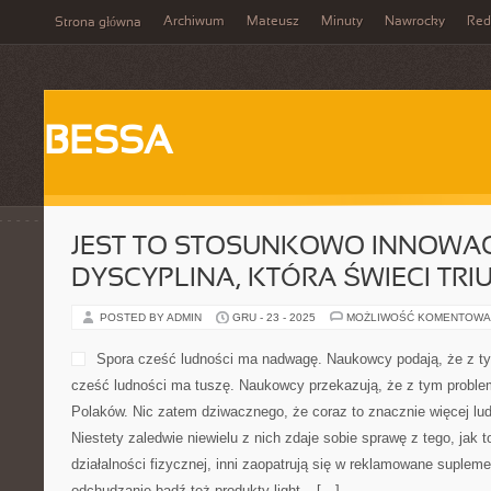
Archiwum
Mateusz
Minuty
Nawrocky
Red
Strona główna
BESSA
JEST TO STOSUNKOWO INNOWA
DYSCYPLINA, KTÓRA ŚWIECI TRI
POSTED BY ADMIN
GRU - 23 - 2025
MOŻLIWOŚĆ KOMENTOWA
Spora cześć ludności ma nadwagę. Naukowcy podają, że z t
cześć ludności ma tuszę. Naukowcy przekazują, że z tym proble
Polaków. Nic zatem dziwacznego, że coraz to znacznie więcej lud
Niestety zaledwie niewielu z nich zdaje sobie sprawę z tego, jak t
działalności fizycznej, inni zaopatrują się w reklamowane suple
odchudzanie bądź też produkty light – […]