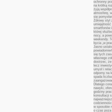
ochronny pr
na krótką r
żyją współp
atmosferę, w 
się pomysłam
Zdrowy styl 
umiejętność
smartfonów i
której służ
nocy, a pow
weekendy. T
bycia „w pra
Jasno ustalo
powiadomień
się tych zas
własnego zd
dostrzec, że
lecz inwesty
umysł i relac
odporny na k
spada liczba
zaangażowan
Dlatego cora
nawyki, ofer
godziny pra
konsultacji 
najważniejs
codzienności
w sposobie r
o czas poza