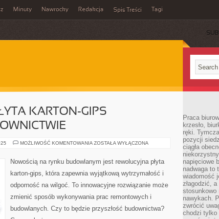
sz
Minuty
Nawrocky
Redakcja
Tagi
Spis Treści
SUB
YTA KARTON-GIPS –
Praca biurow
OWNICTWIE
krzesło, biu
ręki. Tymcz
pozycji sied
REWOLUCYJNA
025
MOŻLIWOŚĆ KOMENTOWANIA
ZOSTAŁA WYŁĄCZONA
ciągła obec
PŁYTA
KARTON-
niekorzystny
GIPS
Nowością na rynku budowlanym jest rewolucyjna płyta
napięciowe 
–
nadwaga to 
NOWOŚCI
karton-gips, która zapewnia wyjątkową wytrzymałość i
W
wiadomość j
BUDOWNICTWIE
złagodzić, a
odporność na wilgoć. To innowacyjne rozwiązanie może
stosunkowo 
zmienić sposób wykonywania prac remontowych i
nawykach. P
zwrócić uwag
budowlanych. Czy to będzie przyszłość budownictwa?
chodzi tylko