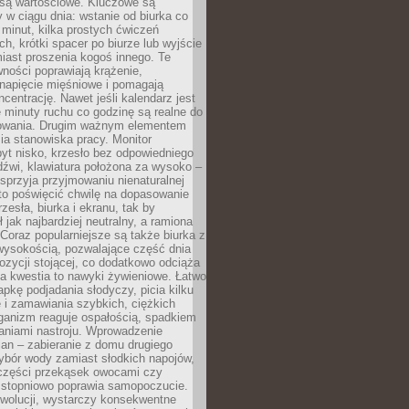
 są wartościowe. Kluczowe są
 w ciągu dnia: wstanie od biurka co
t minut, kilka prostych ćwiczeń
ch, krótki spacer po biurze lub wyjście
iast proszenia kogoś innego. Te
ności poprawiają krążenie,
 napięcie mięśniowe i pomagają
centrację. Nawet jeśli kalendarz jest
e minuty ruchu co godzinę są realne do
owania. Drugim ważnym elementem
ia stanowiska pracy. Monitor
yt nisko, krzesło bez odpowiedniego
dźwi, klawiatura położona za wysoko –
sprzyja przyjmowaniu nienaturalnej
to poświęcić chwilę na dopasowanie
zesła, biurka i ekranu, tak by
ł jak najbardziej neutralny, a ramiona
 Coraz popularniejsze są także biurka z
wysokością, pozwalające część dnia
zycji stojącej, co dodatkowo odciąża
na kwestia to nawyki żywieniowe. Łatwo
pkę podjadania słodyczy, picia kilku
 i zamawiania szybkich, ciężkich
ganizm reaguje ospałością, spadkiem
haniami nastroju. Wprowadzenie
an – zabieranie z domu drugiego
ybór wody zamiast słodkich napojów,
 części przekąsek owocami czy
 stopniowo poprawia samopoczucie.
ewolucji, wystarczy konsekwentne