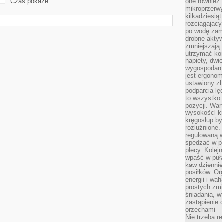
Czas pokaże.
one również
mikroprzerwy
kilkadziesią
rozciągający
po wodę zam
drobne aktyw
zmniejszają
utrzymać kon
napięty, dwi
wygospodar
jest ergonom
ustawiony zb
podparcia lę
to wszystko 
pozycji. War
wysokości kr
kręgosłup by
rozluźnione.
regulowaną 
spędzać w po
plecy. Kolej
wpaść w puła
kaw dziennie
posiłków. Or
energii i wa
prostych zmi
śniadania, w
zastąpienie
orzechami –
Nie trzeba r