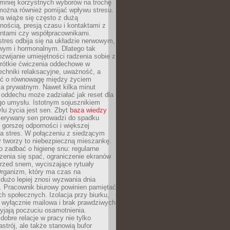
 mniej korzystnych wyborów na trochę
można również pomijać wpływu stresu.
a wiąże się często z dużą
nością, presją czasu i kontaktami z
entami czy współpracownikami.
stres odbija się na układzie nerwowym,
wym i hormonalnym. Dlatego tak
ozwijanie umiejętności radzenia sobie z
krótkie ćwiczenia oddechowe w
echniki relaksacyjne, uważność, a
ść o równowagę między życiem
 prywatnym. Nawet kilka minut
oddechu może zadziałać jak reset dla
go umysłu. Istotnym sojusznikiem
lu życia jest sen. Zbyt
baza wiedzy
rzerywany sen prowadzi do spadku
, gorszej odporności i większej
na stres. W połączeniu z siedzącym
y tworzy to niebezpieczną mieszankę.
o zadbać o higienę snu: regularne
zenia się spać, ograniczenie ekranów
rzed snem, wyciszające rytuały
Organizm, który ma czas na
 dużo lepiej znosi wyzwania dnia
. Pracownik biurowy powinien pamiętać
ach społecznych. Izolacja przy biurku,
 wyłącznie mailowa i brak prawdziwych
yjają poczuciu osamotnienia.
bre relacje w pracy nie tylko
astrój, ale także stanowią bufor