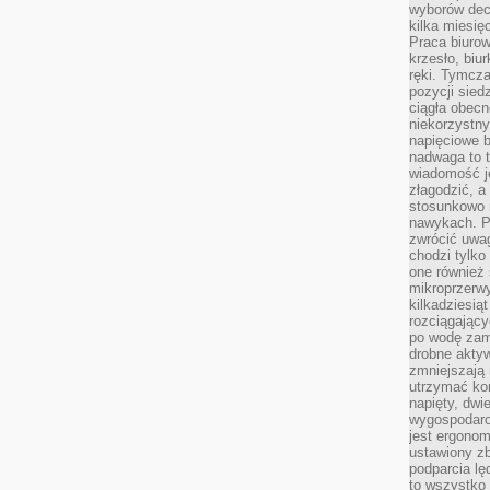
wyborów dec
kilka miesięc
Praca biurow
krzesło, biu
ręki. Tymcz
pozycji sied
ciągła obec
niekorzystny
napięciowe 
nadwaga to 
wiadomość j
złagodzić, a
stosunkowo 
nawykach. P
zwrócić uwag
chodzi tylko
one również
mikroprzerwy
kilkadziesią
rozciągający
po wodę zam
drobne aktyw
zmniejszają
utrzymać kon
napięty, dwi
wygospodar
jest ergonom
ustawiony zb
podparcia lę
to wszystko 