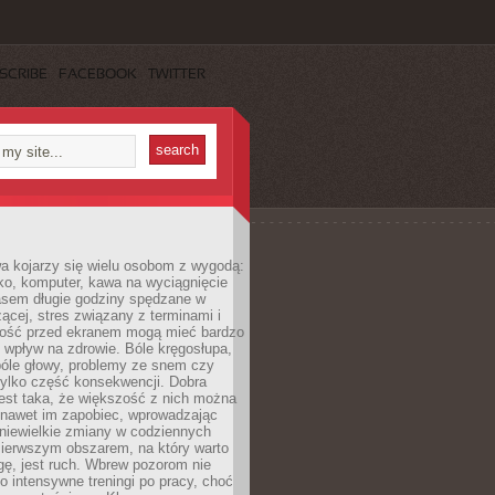
SCRIBE
FACEBOOK
TWITTER
a kojarzy się wielu osobom z wygodą:
rko, komputer, kawa na wyciągnięcie
asem długie godziny spędzane w
zącej, stres związany z terminami i
ność przed ekranem mogą mieć bardzo
 wpływ na zdrowie. Bóle kręgosłupa,
bóle głowy, problemy ze snem czy
tylko część konsekwencji. Dobra
est taka, że większość z nich można
 nawet im zapobiec, wprowadzając
niewielkie zmiany w codziennych
ierwszym obszarem, na który warto
ę, jest ruch. Wbrew pozorom nie
 o intensywne treningi po pracy, choć