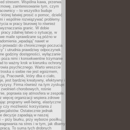
zed stresem. Wspólna kawa, przerwa
ozmowę, zainteresowanie tym, czym
racownicy – to wszystko buduje
której łatwiej prosić o pomoc, dzielić
i i wspólnie rozwiązywać problemy.
życia w pracy biurowej to również
 wyznaczania granic. W dobie
 pracy zdalnej łatwo o sytuację, w
bowe maile sprawdzane są późno w
iadomienia „wpadają” nawet w
o prowadzi do chronicznego poczucia
cy” i utrudnia prawdziwy odpoczynek.
ne godziny dostępności, wyłączanie
 poza nimi i konsekwentne trzymanie
ad to ważny krok w kierunku ochrony
rowia psychicznego. Warto wreszcie
 troska o siebie nie jest egoizmem,
cją. Pracownik, który dba o ciało,
je, jest bardziej kreatywny, efektywny i
ryzysy. Firma również na tym zyskuje:
 zwolnień chorobowych, rośnie
ie, poprawia się atmosfera w zespole.
z więcej organizacji wspiera zdrowe
ując programy well-being, elastyczne
cy czy możliwość korzystania z
specjalistów. Ostatecznie jednak
ze decyzje zapadają w naszej
 – przy biurku, przy wyborze posiłku,
eagowania na stres i w tym, jak dbamy
 pracą. To suma tych drobnych