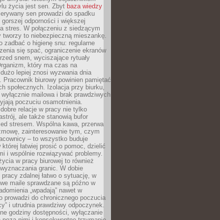
lu życia jest sen. Zbyt
baza wiedzy
rzerywany sen prowadzi do spadku
, gorszej odporności i większej
na stres. W połączeniu z siedzącym
y tworzy to niebezpieczną mieszankę.
o zadbać o higienę snu: regularne
zenia się spać, ograniczenie ekranów
rzed snem, wyciszające rytuały
Organizm, który ma czas na
 dużo lepiej znosi wyzwania dnia
. Pracownik biurowy powinien pamiętać
ach społecznych. Izolacja przy biurku,
 wyłącznie mailowa i brak prawdziwych
yjają poczuciu osamotnienia.
bre relacje w pracy nie tylko
astrój, ale także stanowią bufor
zed stresem. Wspólna kawa, przerwa
ozmowę, zainteresowanie tym, czym
racownicy – to wszystko buduje
której łatwiej prosić o pomoc, dzielić
i i wspólnie rozwiązywać problemy.
życia w pracy biurowej to również
 wyznaczania granic. W dobie
 pracy zdalnej łatwo o sytuację, w
bowe maile sprawdzane są późno w
iadomienia „wpadają” nawet w
o prowadzi do chronicznego poczucia
cy” i utrudnia prawdziwy odpoczynek.
ne godziny dostępności, wyłączanie
 poza nimi i konsekwentne trzymanie