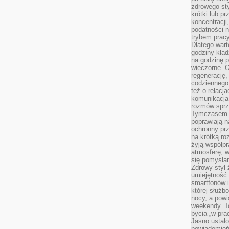
zdrowego sty
krótki lub p
koncentracji
podatności 
trybem prac
Dlatego wart
godziny kład
na godzinę p
wieczorne. 
regenerację,
codziennego
też o relacj
komunikacja
rozmów sprz
Tymczasem do
poprawiają n
ochronny pr
na krótką r
żyją współp
atmosferę, w 
się pomysłam
Zdrowy styl 
umiejętność
smartfonów i
której służ
nocy, a pow
weekendy. T
bycia „w pra
Jasno ustalo
powiadomień