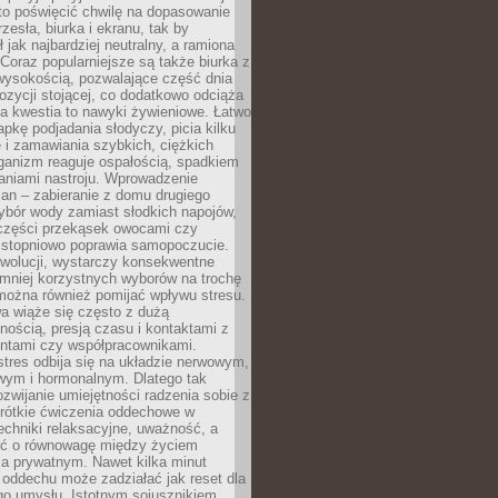
to poświęcić chwilę na dopasowanie
zesła, biurka i ekranu, tak by
ł jak najbardziej neutralny, a ramiona
 Coraz popularniejsze są także biurka z
wysokością, pozwalające część dnia
zycji stojącej, co dodatkowo odciąża
na kwestia to nawyki żywieniowe. Łatwo
pkę podjadania słodyczy, picia kilku
 i zamawiania szybkich, ciężkich
ganizm reaguje ospałością, spadkiem
haniami nastroju. Wprowadzenie
an – zabieranie z domu drugiego
ybór wody zamiast słodkich napojów,
 części przekąsek owocami czy
 stopniowo poprawia samopoczucie.
ewolucji, wystarczy konsekwentne
 mniej korzystnych wyborów na trochę
można również pomijać wpływu stresu.
a wiąże się często z dużą
nością, presją czasu i kontaktami z
entami czy współpracownikami.
stres odbija się na układzie nerwowym,
wym i hormonalnym. Dlatego tak
ozwijanie umiejętności radzenia sobie z
krótkie ćwiczenia oddechowe w
echniki relaksacyjne, uważność, a
ść o równowagę między życiem
 prywatnym. Nawet kilka minut
oddechu może zadziałać jak reset dla
go umysłu. Istotnym sojusznikiem