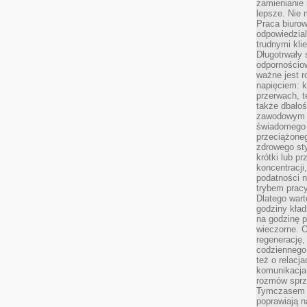
zamienianie
lepsze. Nie 
Praca biurow
odpowiedzial
trudnymi kli
Długotrwały 
odpornościo
ważne jest r
napięciem: 
przerwach, t
także dbało
zawodowym a
świadomego 
przeciążone
zdrowego sty
krótki lub p
koncentracji
podatności 
trybem prac
Dlatego wart
godziny kład
na godzinę p
wieczorne. 
regenerację,
codziennego
też o relacj
komunikacja
rozmów sprz
Tymczasem do
poprawiają n