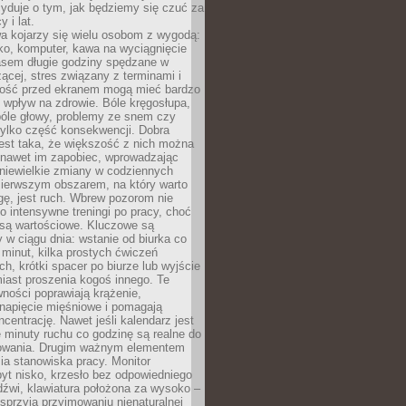
yduje o tym, jak będziemy się czuć za
y i lat.
a kojarzy się wielu osobom z wygodą:
rko, komputer, kawa na wyciągnięcie
asem długie godziny spędzane w
zącej, stres związany z terminami i
ność przed ekranem mogą mieć bardzo
 wpływ na zdrowie. Bóle kręgosłupa,
bóle głowy, problemy ze snem czy
tylko część konsekwencji. Dobra
est taka, że większość z nich można
 nawet im zapobiec, wprowadzając
niewielkie zmiany w codziennych
ierwszym obszarem, na który warto
ę, jest ruch. Wbrew pozorom nie
 o intensywne treningi po pracy, choć
 są wartościowe. Kluczowe są
 w ciągu dnia: wstanie od biurka co
t minut, kilka prostych ćwiczeń
ch, krótki spacer po biurze lub wyjście
iast proszenia kogoś innego. Te
ności poprawiają krążenie,
 napięcie mięśniowe i pomagają
centrację. Nawet jeśli kalendarz jest
e minuty ruchu co godzinę są realne do
owania. Drugim ważnym elementem
ia stanowiska pracy. Monitor
yt nisko, krzesło bez odpowiedniego
dźwi, klawiatura położona za wysoko –
sprzyja przyjmowaniu nienaturalnej