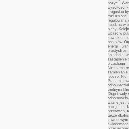
pozycji. War
wysokości kr
kręgosłup by
rozluźnione.
regulowaną 
spędzać w po
plecy. Kolej
wpaść w puła
kaw dziennie
posiłków. Or
energii i wa
prostych zmi
śniadania, w
zastąpienie
orzechami –
Nie trzeba r
zamienianie
lepsze. Nie 
Praca biurow
odpowiedzial
trudnymi kli
Długotrwały 
odpornościo
ważne jest r
napięciem: 
przerwach, t
także dbało
zawodowym a
świadomego 
przeciążone