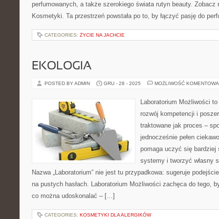
perfumowanych, a także szerokiego świata rutyn beauty. Zobacz r
Kosmetyki. Ta przestrzeń powstała po to, by łączyć pasję do perf
CATEGORIES:
ŻYCIE NA JACHCIE
EKOLOGIA
POSTED BY ADMIN
GRU - 28 - 2025
MOŻLIWOŚĆ KOMENTOWA
Laboratorium Możliwości to
rozwój kompetencji i posze
traktowane jak proces – sp
jednocześnie pełen ciekawoś
pomaga uczyć się bardziej
systemy i tworzyć własny st
Nazwa „Laboratorium” nie jest tu przypadkowa: sugeruje podejście
na pustych hasłach. Laboratorium Możliwości zachęca do tego, by
co można udoskonalać – […]
CATEGORIES:
KOSMETYKI DLA ALERGIKÓW