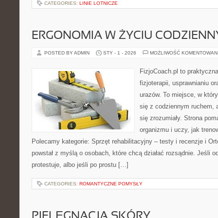
CATEGORIES:
LINIE LOTNICZE
ERGONOMIA W ŻYCIU CODZIEN
POSTED BY ADMIN
STY - 1 - 2026
MOŻLIWOŚĆ KOMENTOWAN
FizjoCoach.pl to praktyczn
fizjoterapii, usprawnianiu o
urazów. To miejsce, w któ
się z codziennym ruchem, a
się zrozumiały. Strona po
organizmu i uczy, jak tren
Polecamy kategorie: Sprzęt rehabilitacyjny – testy i recenzje i Or
powstał z myślą o osobach, które chcą działać rozsądnie. Jeśli od
protestuje, albo jeśli po prostu […]
CATEGORIES:
ROMANTYCZNE POMYSŁY
PIELĘGNACJA SKÓRY