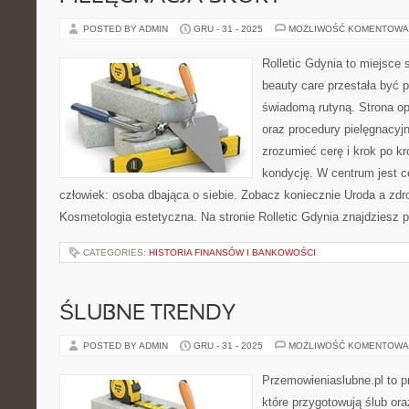
POSTED BY ADMIN
GRU - 31 - 2025
MOŻLIWOŚĆ KOMENTOWA
Rolletic Gdynia to miejsce
beauty care przestała być p
świadomą rutyną. Strona op
oraz procedury pielęgnacyj
zrozumieć cerę i krok po k
kondycję. W centrum jest ce
człowiek: osoba dbająca o siebie. Zobacz koniecznie Uroda a zdr
Kosmetologia estetyczna. Na stronie Rolletic Gdynia znajdziesz p
CATEGORIES:
HISTORIA FINANSÓW I BANKOWOŚCI
ŚLUBNE TRENDY
POSTED BY ADMIN
GRU - 31 - 2025
MOŻLIWOŚĆ KOMENTOWA
Przemowieniaslubne.pl to p
które przygotowują ślub or