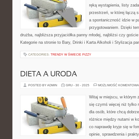
ręką wystąpienia, listy zad
przestrzeń, w której łączą 
a spontaniczność idzie w p
przygotowaniem. Dzięki tem
drużba, najbliższa przyjaciółka panny młodej, najbliżsi czy gości
Kategorie na stronie to Bary, Drinki i Karta Alkoholi i Stylizacja 
CATEGORIES:
TRENDY W ŚWIECIE PIZZY
DIETA A URODA
POSTED BY ADMIN
GRU - 30 - 2025
MOŻLIWOŚĆ KOMENTOWA
Witaj w miejscu, w którym 
się czymś więcej niż tylko 
dla osób, które chcą dobrz
różnice między nutami w k
co naprawdę kryje się w for
opinie, sprawdzenia i prak