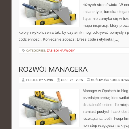
różnych stron świata. W cen
italian style, turecka elega
Tajus nie zamyka się w trze
mapa inspiracji, który prowa
kolory i wykończenia tak, by czytelnik mógł odkrywać pomysły i p
codzienności. Koniecznie zobacz: Dress code i etykieta […]
CATEGORIES:
ZABIEGI NA WŁOSY
ROZWÓJ MANAGERA
POSTED BY ADMIN
GRU - 26 - 2025
MOŻLIWOŚĆ KOMENTOWA
Manager w Opałach to blog
przedsiębiorców, kierownikó
działalność online. To miej
zamiast pustych haseł dosta
rozwiązania. Jeśli Twoja fir
non stop reagujesz na kryz