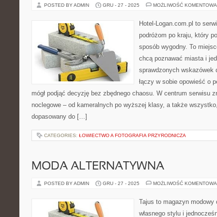
POSTED BY ADMIN
GRU - 27 - 2025
MOŻLIWOŚĆ KOMENTOWA
Hotel-Logan.com.pl to serw
podróżom po kraju, który 
sposób wygodny. To miejsce 
chcą poznawać miasta i je
sprawdzonych wskazówek do
łączy w sobie opowieść o po
mógł podjąć decyzję bez zbędnego chaosu. W centrum serwisu zna
noclegowe – od kameralnych po wyższej klasy, a także wszystk
dopasowany do […]
CATEGORIES:
ŁOWIECTWO A FOTOGRAFIA PRZYRODNICZA
MODA ALTERNATYWNA
POSTED BY ADMIN
GRU - 27 - 2025
MOŻLIWOŚĆ KOMENTOWA
Tajus to magazyn modowy d
własnego stylu i jednocześ