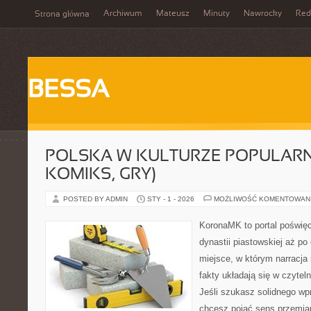
Archiwum
Mateusz
Minuty
Nawrocky
Red
Strona główna
BESSA
POLSKA W KULTURZE POPULARNE
KOMIKS, GRY)
POSTED BY ADMIN
STY - 1 - 2026
MOŻLIWOŚĆ KOMENTOWAN
KoronaMK to portal poświęco
dynastii piastowskiej aż po
miejsce, w którym narracja 
fakty układają się w czytel
Jeśli szukasz solidnego w
chcesz pojąć sens przemian