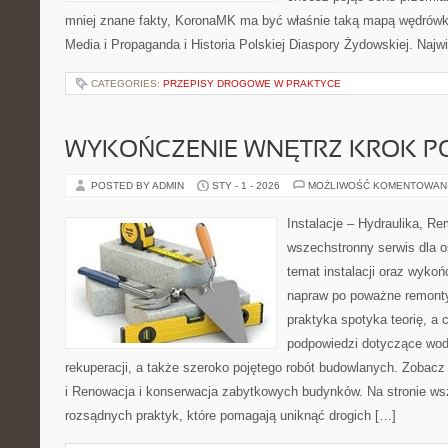
mniej znane fakty, KoronaMK ma być właśnie taką mapą wędrówki
Media i Propaganda i Historia Polskiej Diaspory Żydowskiej. Naj
CATEGORIES:
PRZEPISY DROGOWE W PRAKTYCE
WYKOŃCZENIE WNĘTRZ KROK P
POSTED BY ADMIN
STY - 1 - 2026
MOŻLIWOŚĆ KOMENTOWAN
Instalacje – Hydraulika, R
wszechstronny serwis dla o
temat instalacji oraz wyko
napraw po poważne remonty
praktyka spotyka teorię, a 
podpowiedzi dotyczące wod
rekuperacji, a także szeroko pojętego robót budowlanych. Zobacz k
i Renowacja i konserwacja zabytkowych budynków. Na stronie wsz
rozsądnych praktyk, które pomagają uniknąć drogich […]