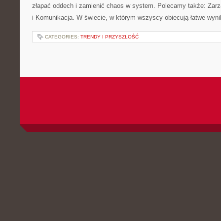
złapać oddech i zamienić chaos w system. Polecamy także: Zarz
i Komunikacja. W świecie, w którym wszyscy obiecują łatwe wyni
CATEGORIES:
TRENDY I PRZYSZŁOŚĆ