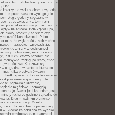
yduje o tym, jak będziemy się czuć za
y i lat.
a kojarzy się wielu osobom z wygodą:
rko, komputer, kawa na wyciągnięcie
asem długie godziny spędzane w
zącej, stres związany z terminami i
ność przed ekranem mogą mieć bardzo
 wpływ na zdrowie. Bóle kręgosłupa,
bóle głowy, problemy ze snem czy
tylko część konsekwencji. Dobra
est taka, że większość z nich można
 nawet im zapobiec, wprowadzając
niewielkie zmiany w codziennych
ierwszym obszarem, na który warto
ę, jest ruch. Wbrew pozorom nie
 o intensywne treningi po pracy, choć
 są wartościowe. Kluczowe są
 w ciągu dnia: wstanie od biurka co
t minut, kilka prostych ćwiczeń
ch, krótki spacer po biurze lub wyjście
iast proszenia kogoś innego. Te
ności poprawiają krążenie,
 napięcie mięśniowe i pomagają
centrację. Nawet jeśli kalendarz jest
e minuty ruchu co godzinę są realne do
owania. Drugim ważnym elementem
ia stanowiska pracy. Monitor
yt nisko, krzesło bez odpowiedniego
dźwi, klawiatura położona za wysoko –
sprzyja przyjmowaniu nienaturalnej