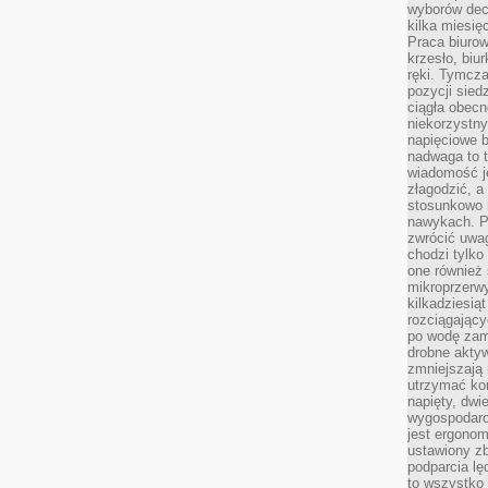
wyborów dec
kilka miesięc
Praca biurow
krzesło, biu
ręki. Tymcz
pozycji sied
ciągła obec
niekorzystny
napięciowe 
nadwaga to 
wiadomość j
złagodzić, a
stosunkowo 
nawykach. P
zwrócić uwag
chodzi tylko
one również
mikroprzerwy
kilkadziesią
rozciągający
po wodę zam
drobne aktyw
zmniejszają
utrzymać kon
napięty, dwi
wygospodar
jest ergonom
ustawiony zb
podparcia lę
to wszystko 