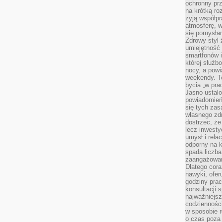
ochronny pr
na krótką r
żyją współp
atmosferę, w 
się pomysłam
Zdrowy styl 
umiejętność
smartfonów i
której służ
nocy, a pow
weekendy. T
bycia „w pra
Jasno ustalo
powiadomień
się tych zas
własnego zd
dostrzec, że
lecz inwesty
umysł i relac
odporny na k
spada liczba
zaangażowan
Dlatego cora
nawyki, ofer
godziny pra
konsultacji 
najważniejs
codzienności
w sposobie r
o czas poza