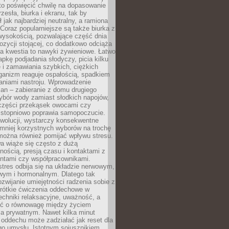
to poświęcić chwilę na dopasowanie
zesła, biurka i ekranu, tak by
ł jak najbardziej neutralny, a ramiona
 Coraz popularniejsze są także biurka z
wysokością, pozwalające część dnia
zycji stojącej, co dodatkowo odciąża
na kwestia to nawyki żywieniowe. Łatwo
pkę podjadania słodyczy, picia kilku
 i zamawiania szybkich, ciężkich
ganizm reaguje ospałością, spadkiem
haniami nastroju. Wprowadzenie
an – zabieranie z domu drugiego
ybór wody zamiast słodkich napojów,
 części przekąsek owocami czy
 stopniowo poprawia samopoczucie.
ewolucji, wystarczy konsekwentne
 mniej korzystnych wyborów na trochę
można również pomijać wpływu stresu.
a wiąże się często z dużą
nością, presją czasu i kontaktami z
entami czy współpracownikami.
stres odbija się na układzie nerwowym,
wym i hormonalnym. Dlatego tak
ozwijanie umiejętności radzenia sobie z
krótkie ćwiczenia oddechowe w
echniki relaksacyjne, uważność, a
ść o równowagę między życiem
 prywatnym. Nawet kilka minut
oddechu może zadziałać jak reset dla
go umysłu. Istotnym sojusznikiem