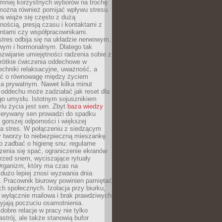
 mniej korzystnych wyborów na trochę
można również pomijać wpływu stresu.
a wiąże się często z dużą
nością, presją czasu i kontaktami z
entami czy współpracownikami.
stres odbija się na układzie nerwowym,
wym i hormonalnym. Dlatego tak
ozwijanie umiejętności radzenia sobie z
krótkie ćwiczenia oddechowe w
echniki relaksacyjne, uważność, a
ść o równowagę między życiem
 prywatnym. Nawet kilka minut
oddechu może zadziałać jak reset dla
go umysłu. Istotnym sojusznikiem
lu życia jest sen. Zbyt
baza wiedzy
rzerywany sen prowadzi do spadku
, gorszej odporności i większej
na stres. W połączeniu z siedzącym
y tworzy to niebezpieczną mieszankę.
o zadbać o higienę snu: regularne
zenia się spać, ograniczenie ekranów
rzed snem, wyciszające rytuały
Organizm, który ma czas na
 dużo lepiej znosi wyzwania dnia
. Pracownik biurowy powinien pamiętać
ach społecznych. Izolacja przy biurku,
 wyłącznie mailowa i brak prawdziwych
yjają poczuciu osamotnienia.
bre relacje w pracy nie tylko
astrój, ale także stanowią bufor