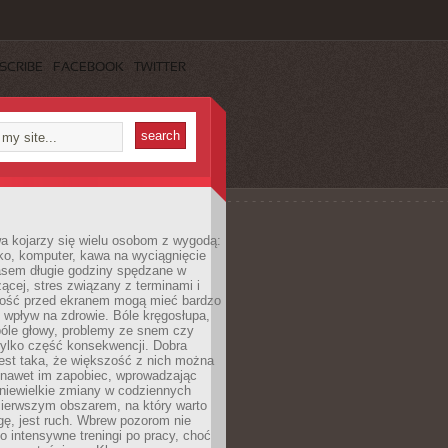
SCRIBE
FACEBOOK
TWITTER
a kojarzy się wielu osobom z wygodą:
rko, komputer, kawa na wyciągnięcie
asem długie godziny spędzane w
zącej, stres związany z terminami i
ność przed ekranem mogą mieć bardzo
 wpływ na zdrowie. Bóle kręgosłupa,
bóle głowy, problemy ze snem czy
tylko część konsekwencji. Dobra
est taka, że większość z nich można
 nawet im zapobiec, wprowadzając
niewielkie zmiany w codziennych
ierwszym obszarem, na który warto
ę, jest ruch. Wbrew pozorom nie
 o intensywne treningi po pracy, choć