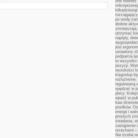
one również
mikroprzerwy
kilkadziesią
rozciągający
po wodę zam
drobne aktyw
zmniejszają
utrzymać kon
napięty, dwi
wygospodar
jest ergonom
ustawiony zb
podparcia lę
to wszystko 
pozycji. War
wysokości kr
kręgosłup by
rozluźnione.
regulowaną 
spędzać w po
plecy. Kolej
wpaść w puła
kaw dziennie
posiłków. Or
energii i wa
prostych zmi
śniadania, w
zastąpienie
orzechami –
Nie trzeba r