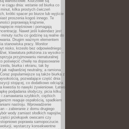
 są wartościowe. Kluczowe są
 w ciągu dnia: wstanie od biurka co
t minut, kilka prostych ćwiczeń
ch, krótki spacer po biurze lub wyjście
iast proszenia kogoś innego. Te
ności poprawiają krążenie,
 napięcie mięśniowe i pomagają
centrację. Nawet jeśli kalendarz jest
e minuty ruchu co godzinę są realne do
owania. Drugim ważnym elementem
ia stanowiska pracy. Monitor
yt nisko, krzesło bez odpowiedniego
dźwi, klawiatura położona za wysoko –
sprzyja przyjmowaniu nienaturalnej
to poświęcić chwilę na dopasowanie
zesła, biurka i ekranu, tak by
ł jak najbardziej neutralny, a ramiona
 Coraz popularniejsze są także biurka z
wysokością, pozwalające część dnia
zycji stojącej, co dodatkowo odciąża
na kwestia to nawyki żywieniowe. Łatwo
pkę podjadania słodyczy, picia kilku
 i zamawiania szybkich, ciężkich
ganizm reaguje ospałością, spadkiem
haniami nastroju. Wprowadzenie
an – zabieranie z domu drugiego
ybór wody zamiast słodkich napojów,
 części przekąsek owocami czy
 stopniowo poprawia samopoczucie.
ewolucji, wystarczy konsekwentne