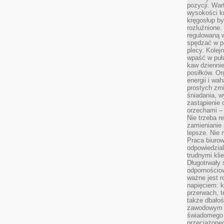
pozycji. War
wysokości kr
kręgosłup by
rozluźnione.
regulowaną 
spędzać w po
plecy. Kolej
wpaść w puła
kaw dziennie
posiłków. Or
energii i wa
prostych zmi
śniadania, w
zastąpienie
orzechami –
Nie trzeba r
zamienianie
lepsze. Nie 
Praca biurow
odpowiedzial
trudnymi kli
Długotrwały 
odpornościo
ważne jest r
napięciem: 
przerwach, t
także dbało
zawodowym a
świadomego 
przeciążone