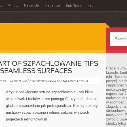
sz
Minuty
Nawrocky
Redakcja
Tagi
Spis Treści
SUB
ART OF SZPACHLOWANIE: TIPS
Praca biurow
 SEAMLESS SURFACES
krzesło, biu
ręki. Tymcz
pozycji sied
MASTERING
 2025
MOŻLIWOŚĆ KOMENTOWANIA
ZOSTAŁA WYŁĄCZONA
THE
ciągła obec
ART
niekorzystny
OF
Artykuł poświęcony sztuce szpachlowania - oto kilka
napięciowe 
SZPACHLOWANIE:
TIPS
nadwaga to 
wskazówek i tricków, które pomogą Ci uzyskać idealnie
AND
wiadomość j
TRICKS
gładkie powierzchnie jak profesjonalista. Poznaj sekrety
FOR
złagodzić, a
SEAMLESS
stosunkowo 
mistrzów szpachlowania i odnieś sukces w swoich
SURFACES
nawykach. P
projektach remontowych!
zwrócić uwag
chodzi tylko