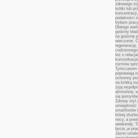
zdrowego sty
krótki lub p
koncentracji
podatności 
trybem prac
Dlatego wart
godziny kład
na godzinę p
wieczorne. 
regenerację,
codziennego
też o relacj
komunikacja
rozmów sprz
Tymczasem do
poprawiają n
ochronny pr
na krótką r
żyją współp
atmosferę, w 
się pomysłam
Zdrowy styl 
umiejętność
smartfonów i
której służ
nocy, a pow
weekendy. T
bycia „w pra
Jasno ustalo
powiadomień