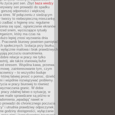
lu życia jest sen. Zbyt
baza wiedzy
rzerywany sen prowadzi do spadku
, gorszej odporności i większej
na stres. W połączeniu z siedzącym
y tworzy to niebezpieczną mieszankę.
o zadbać o higienę snu: regularne
zenia się spać, ograniczenie ekranów
rzed snem, wyciszające rytuały
Organizm, który ma czas na
 dużo lepiej znosi wyzwania dnia
. Pracownik biurowy powinien pamiętać
ach społecznych. Izolacja przy biurku,
 wyłącznie mailowa i brak prawdziwych
yjają poczuciu osamotnienia.
bre relacje w pracy nie tylko
astrój, ale także stanowią bufor
zed stresem. Wspólna kawa, przerwa
ozmowę, zainteresowanie tym, czym
racownicy – to wszystko buduje
której łatwiej prosić o pomoc, dzielić
i i wspólnie rozwiązywać problemy.
życia w pracy biurowej to również
 wyznaczania granic. W dobie
 pracy zdalnej łatwo o sytuację, w
bowe maile sprawdzane są późno w
iadomienia „wpadają” nawet w
o prowadzi do chronicznego poczucia
cy” i utrudnia prawdziwy odpoczynek.
ne godziny dostępności, wyłączanie
 poza nimi i konsekwentne trzymanie