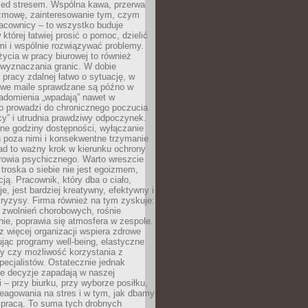
zed stresem. Wspólna kawa, przerwa
ozmowę, zainteresowanie tym, czym
racownicy – to wszystko buduje
której łatwiej prosić o pomoc, dzielić
i i wspólnie rozwiązywać problemy.
życia w pracy biurowej to również
 wyznaczania granic. W dobie
 pracy zdalnej łatwo o sytuację, w
bowe maile sprawdzane są późno w
iadomienia „wpadają” nawet w
o prowadzi do chronicznego poczucia
cy” i utrudnia prawdziwy odpoczynek.
ne godziny dostępności, wyłączanie
 poza nimi i konsekwentne trzymanie
ad to ważny krok w kierunku ochrony
rowia psychicznego. Warto wreszcie
 troska o siebie nie jest egoizmem,
cją. Pracownik, który dba o ciało,
je, jest bardziej kreatywny, efektywny i
ryzysy. Firma również na tym zyskuje:
 zwolnień chorobowych, rośnie
ie, poprawia się atmosfera w zespole.
z więcej organizacji wspiera zdrowe
ując programy well-being, elastyczne
cy czy możliwość korzystania z
specjalistów. Ostatecznie jednak
ze decyzje zapadają w naszej
 – przy biurku, przy wyborze posiłku,
eagowania na stres i w tym, jak dbamy
 pracą. To suma tych drobnych