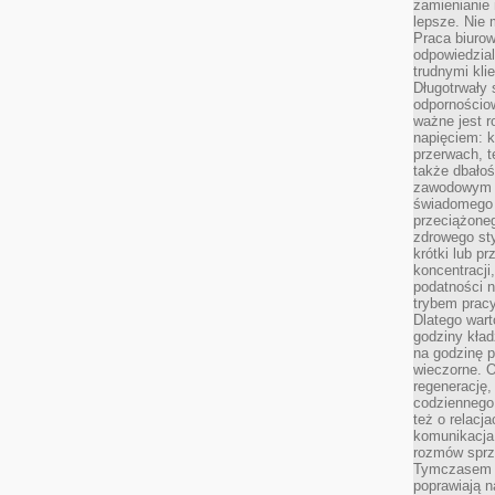
zamienianie
lepsze. Nie 
Praca biurow
odpowiedzial
trudnymi kli
Długotrwały 
odpornościo
ważne jest r
napięciem: 
przerwach, t
także dbało
zawodowym a
świadomego 
przeciążone
zdrowego sty
krótki lub p
koncentracji
podatności 
trybem prac
Dlatego wart
godziny kład
na godzinę p
wieczorne. 
regenerację,
codziennego
też o relacj
komunikacja
rozmów sprz
Tymczasem do
poprawiają n