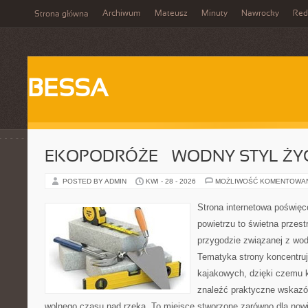
Archiwum
Mateusz
Minuty
Nawrocky
Red
Strona główna
BESSA
EKOPODRÓŻE – WODNY STYL ŻY
POSTED BY ADMIN
KWI - 28 - 2026
MOŻLIWOŚĆ KOMENTOWA
Strona internetowa poświęc
powietrzu to świetna przest
przygodzie związanej z wod
Tematyka strony koncentru
kajakowych, dzięki czemu 
znaleźć praktyczne wskazó
wolnego czasu nad rzeką. To miejsce stworzone zarówno dla nowic