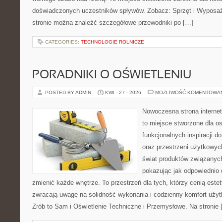
doświadczonych uczestników spływów. Zobacz: Sprzęt i Wyposaże
stronie można znaleźć szczegółowe przewodniki po […]
CATEGORIES:
TECHNOLOGIE ROLNICZE
PORADNIKI O OŚWIETLENIU
POSTED BY ADMIN
KWI - 27 - 2026
MOŻLIWOŚĆ KOMENTOWA
Nowoczesna strona interne
to miejsce stworzone dla os
funkcjonalnych inspiracji d
oraz przestrzeni użytkowyc
świat produktów związanych
pokazując jak odpowiednio 
zmienić każde wnętrze. To przestrzeń dla tych, którzy cenią este
zwracają uwagę na solidność wykonania i codzienny komfort uży
Zrób to Sam i Oświetlenie Techniczne i Przemysłowe. Na stronie 