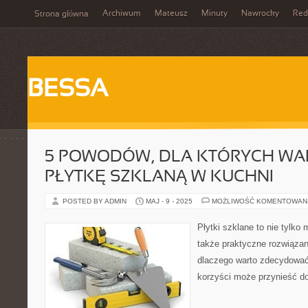
Archiwum
Mateusz
Minuty
Nawrocky
Red
Strona główna
BESSA
5 POWODÓW, DLA KTÓRYCH WA
PŁYTKĘ SZKLANĄ W KUCHNI
POSTED BY ADMIN
MAJ - 9 - 2025
MOŻLIWOŚĆ KOMENTOWAN
Płytki szklane to nie tylko
także praktyczne rozwiązan
dlaczego warto zdecydować s
korzyści może przynieść d