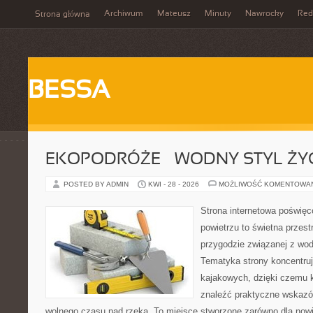
Archiwum
Mateusz
Minuty
Nawrocky
Red
Strona główna
BESSA
EKOPODRÓŻE – WODNY STYL ŻY
POSTED BY ADMIN
KWI - 28 - 2026
MOŻLIWOŚĆ KOMENTOWA
Strona internetowa poświęc
powietrzu to świetna przest
przygodzie związanej z wod
Tematyka strony koncentru
kajakowych, dzięki czemu 
znaleźć praktyczne wskazó
wolnego czasu nad rzeką. To miejsce stworzone zarówno dla nowic