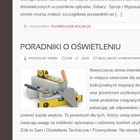
doświadczonych uczestników spływów. Zobacz: Sprzęt i Wyposaże
stronie można znaleźć szczegółowe przewodniki po […]
CATEGORIES:
TECHNOLOGIE ROLNICZE
PORADNIKI O OŚWIETLENIU
POSTED BY ADMIN
KWI - 27 - 2026
MOŻLIWOŚĆ KOMENTOWA
Nowoczesna strona interne
to miejsce stworzone dla os
funkcjonalnych inspiracji d
oraz przestrzeni użytkowyc
świat produktów związanych
pokazując jak odpowiednio 
zmienić każde wnętrze. To przestrzeń dla tych, którzy cenią este
zwracają uwagę na solidność wykonania i codzienny komfort uży
Zrób to Sam i Oświetlenie Techniczne i Przemysłowe. Na stronie 