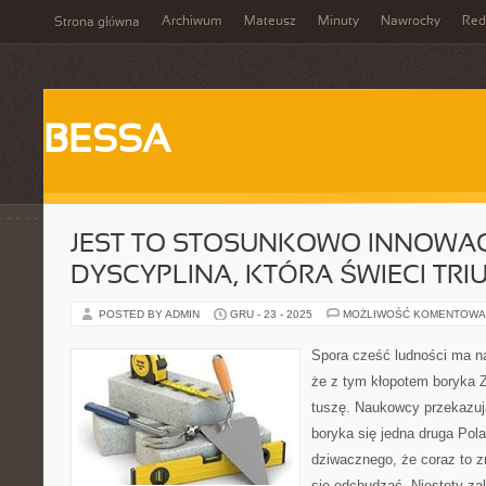
Archiwum
Mateusz
Minuty
Nawrocky
Red
Strona główna
BESSA
JEST TO STOSUNKOWO INNOWA
DYSCYPLINA, KTÓRA ŚWIECI TRI
POSTED BY ADMIN
GRU - 23 - 2025
MOŻLIWOŚĆ KOMENTOWA
Spora cześć ludności ma 
że z tym kłopotem boryka 
tuszę. Naukowcy przekazuj
boryka się jedna druga Pol
dziwacznego, że coraz to zn
się odchudzać. Niestety zal